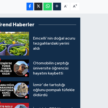
-
+
A
A
Trend Haberler
Emcelli'nin doğal acuru
tezgahlardaki yerini
aldı
Otomobilin çarptığı
üniversite öğrencisi
hayatını kaybetti
İzmir'de tartıştığı
oğlunu pompalı tüfekle
öldürdü