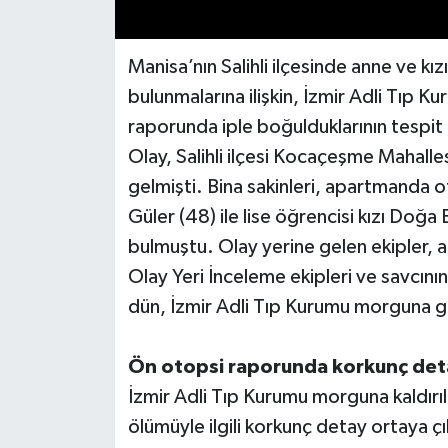
Manisa’nın Salihli ilçesinde anne ve kı
bulunmalarına ilişkin, İzmir Adli Tıp 
raporunda iple boğulduklarının tespit 
Olay, Salihli ilçesi Kocaçeşme Mahal
gelmişti. Bina sakinleri, apartmanda o
Güler (48) ile lise öğrencisi kızı Doğ
bulmuştu. Olay yerine gelen ekipler, ann
Olay Yeri İnceleme ekipleri ve savcını
dün, İzmir Adli Tıp Kurumu morguna ge
Ön otopsi raporunda korkunç det
İzmir Adli Tıp Kurumu morguna kaldırıl
ölümüyle ilgili korkunç detay ortaya ç