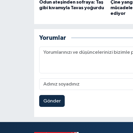
Odun ateşinden sofraya: Taş
Çine yang
gibi kıvamıyla Tavas yoğurdu
mücadele
ediyor
Yorumlar
Gönder