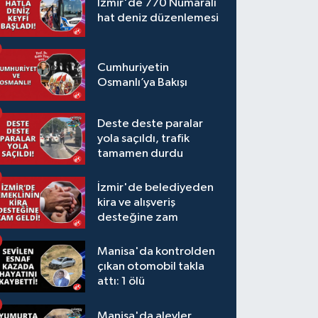
İzmir'de 770 Numaralı
hat deniz düzenlemesi
Cumhuriyetin
Osmanlı’ya Bakışı
Deste deste paralar
yola saçıldı, trafik
tamamen durdu
İzmir'de belediyeden
kira ve alışveriş
desteğine zam
Manisa'da kontrolden
çıkan otomobil takla
attı: 1 ölü
Manisa'da alevler