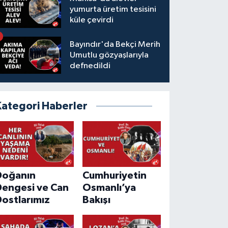
yumurta üretim tesisini
küle çevirdi
Bayındır'da Bekçi Merih
Umutlu gözyaşlarıyla
defnedildi
Kategori Haberler
Doğanın
Cumhuriyetin
Dengesi ve Can
Osmanlı’ya
ostlarımız
Bakışı