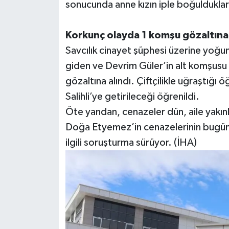
sonucunda anne kızın iple boğuldukların
Korkunç olayda 1 komşu gözaltına 
Savcılık cinayet şüphesi üzerine yoğu
giden ve Devrim Güler’in alt komşusu
gözaltına alındı. Çiftçilikle uğraştığı 
Salihli’ye getirileceği öğrenildi.
Öte yandan, cenazeler dün, aile yakınl
Doğa Etyemez’in cenazelerinin bugün S
ilgili soruşturma sürüyor. (İHA)