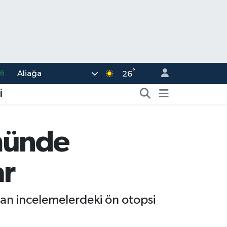
°
Aliağa
05
26
18
İ
22
39
ümünde
0
ar
66
lan incelemelerdeki ön otopsi