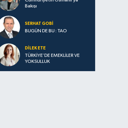
Cumhuriyetin Osmanlı’ya
Bakışı
SERHAT GOBİ
BUGÜN DE BU : TAO
DILEK ETE
TÜRKİYE’DE EMEKLİLER VE
YOKSULLUK