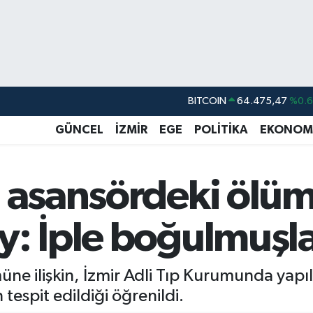
DOLAR
47,5971
%0.
EURO
55,1336
%0.
GÜNCEL
İZMİR
EGE
POLİTİKA
EKONOM
STERLİN
64,2534
%0.
GRAM ALTIN
6518.23
%0.
n asansördeki öl
BİST100
13.703
%
y: İple boğulmuşl
BITCOIN
64.475,47
%0.
üne ilişkin, İzmir Adli Tıp Kurumunda yapı
tespit edildiği öğrenildi.