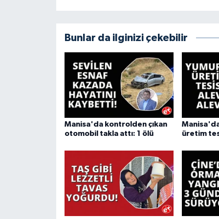
Bunlar da ilginizi çekebilir
Manisa'da kontrolden çıkan
Manisa'da
otomobil takla attı: 1 ölü
üretim tes