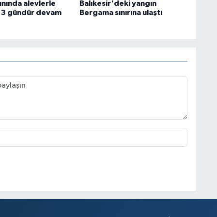
ınında alevlerle
Balıkesir'deki yangın
 3 gündür devam
Bergama sınırına ulaştı