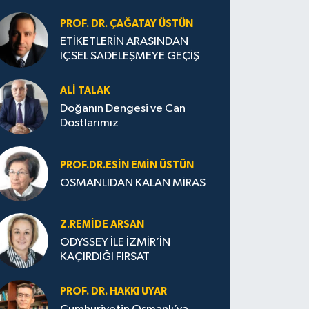
PROF. DR. ÇAĞATAY ÜSTÜN
ETİKETLERİN ARASINDAN
İÇSEL SADELEŞMEYE GEÇİŞ
ALI TALAK
Doğanın Dengesi ve Can
Dostlarımız
PROF.DR.ESIN EMIN ÜSTÜN
OSMANLIDAN KALAN MİRAS
Z.REMIDE ARSAN
ODYSSEY İLE İZMİR’İN
KAÇIRDIĞI FIRSAT
PROF. DR. HAKKI UYAR