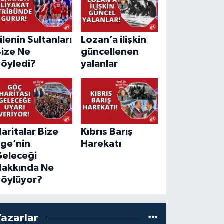
ilenin Sultanları
Lozan’a ilişkin
Bize Ne
güncellenen
Söyledi?
yalanlar
aritalar Bize
Kıbrıs Barış
Ege’nin
Harekatı
Geleceği
Hakkında Ne
Söylüyor?
Yazarlar