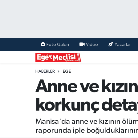
EGE
EKONOMİ
Foto Galeri
Video
Yazarlar
GÜNCEL
İZMİR
HABERLER
EGE
Anne ve kızı
ÖZEL HABER
korkunç deta
POLİTİKA
Programlar
Manisa'da anne ve kızının ölüm
raporunda iple boğulduklarının 
SPOR