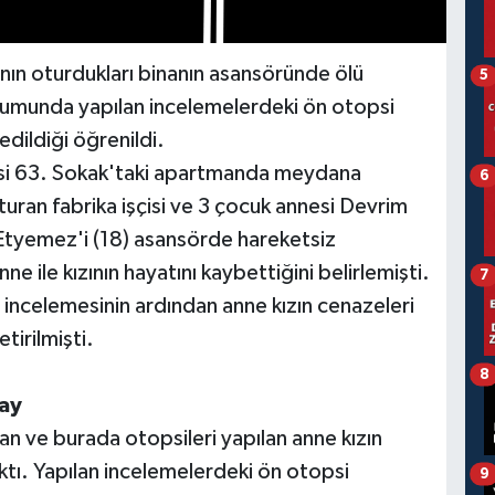
zının oturdukları binanın asansöründe ölü
5
Kurumunda yapılan incelemelerdeki ön otopsi
edildiği öğrenildi.
lesi 63. Sokak'taki apartmanda meydana
6
turan fabrika işçisi ve 3 çocuk annesi Devrim
a Etyemez'i (18) asansörde hareketsiz
e ile kızının hayatını kaybettiğini belirlemişti.
7
n incelemesinin ardından anne kızın cenazeleri
tirilmişti.
8
ay
an ve burada otopsileri yapılan anne kızın
ıktı. Yapılan incelemelerdeki ön otopsi
9