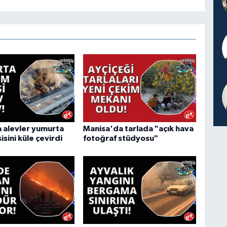
 alevler yumurta
Manisa'da tarlada "açık hava
isini küle çevirdi
fotoğraf stüdyosu"