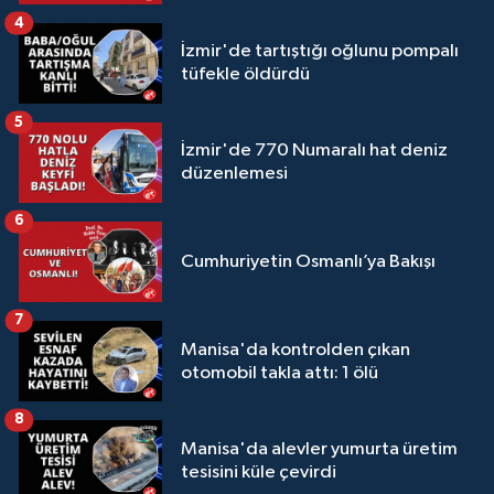
4
İzmir'de tartıştığı oğlunu pompalı
tüfekle öldürdü
5
İzmir'de 770 Numaralı hat deniz
düzenlemesi
6
Cumhuriyetin Osmanlı’ya Bakışı
7
Manisa'da kontrolden çıkan
otomobil takla attı: 1 ölü
8
Manisa'da alevler yumurta üretim
tesisini küle çevirdi