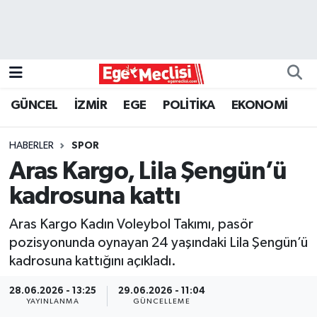
EGE
EKONOMİ
GÜNCEL
İZMİR
EGE
POLİTİKA
EKONOMİ
GÜNCEL
HABERLER
SPOR
İZMİR
Aras Kargo, Lila Şengün’ü
kadrosuna kattı
ÖZEL HABER
Aras Kargo Kadın Voleybol Takımı, pasör
POLİTİKA
pozisyonunda oynayan 24 yaşındaki Lila Şengün’ü
kadrosuna kattığını açıkladı.
Programlar
28.06.2026 - 13:25
29.06.2026 - 11:04
YAYINLANMA
GÜNCELLEME
SPOR