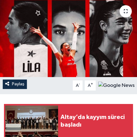
YAŞAM
Paylaş
-
+
A
A
Altay’da kayyım süreci
başladı