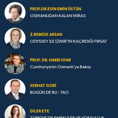
PROF.DR.ESIN EMIN ÜSTÜN
OSMANLIDAN KALAN MİRAS
Z.REMIDE ARSAN
ODYSSEY İLE İZMİR’İN KAÇIRDIĞI FIRSAT
PROF. DR. HAKKI UYAR
Cumhuriyetin Osmanlı’ya Bakışı
SERHAT GOBİ
BUGÜN DE BU : TAO
DILEK ETE