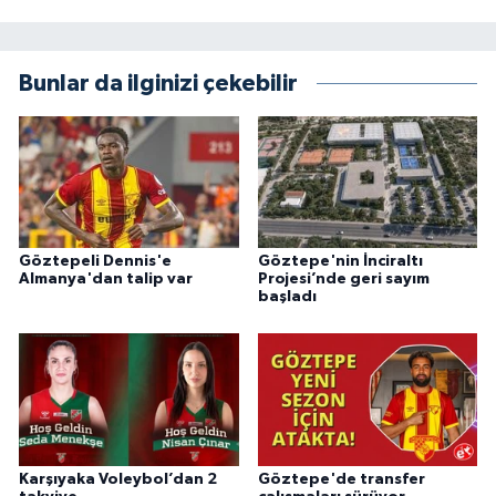
Bunlar da ilginizi çekebilir
Göztepeli Dennis'e
Göztepe'nin İnciraltı
Almanya'dan talip var
Projesi’nde geri sayım
başladı
Karşıyaka Voleybol’dan 2
Göztepe'de transfer