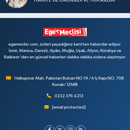
TÜRKİYE’DE EMEKLİLER VE YOKSULLUK
egemeclisi.com, sizleri yaşadığınız kentten haberdar ediyor.
İzmir, Manisa, Denizli, Aydın, Muğla, Uşak, Afyon, Kütahya ve
Balıkesir'den en güncel haberleri dakika dakika sizlere ulaştırıyor.
Halkapınar Mah. Pakistan Bulvarı NO:19 /4 İç Kapı NO: 708
Konak/ İZMİR
0232 376 4213
[email protected]