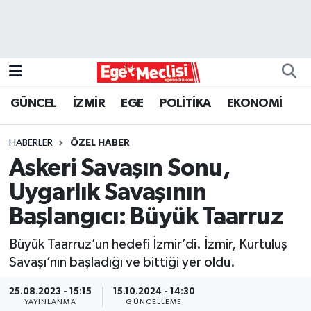
EGE
EKONOMİ
GÜNCEL
İZMİR
EGE
POLİTİKA
EKONOMİ
GÜNCEL
HABERLER
ÖZEL HABER
İZMİR
Askeri Savaşın Sonu,
Uygarlık Savaşının
ÖZEL HABER
Başlangıcı: Büyük Taarruz
POLİTİKA
Büyük Taarruz’un hedefi İzmir’di. İzmir, Kurtuluş
Savaşı’nın başladığı ve bittiği yer oldu.
Programlar
25.08.2023 - 15:15
15.10.2024 - 14:30
SPOR
YAYINLANMA
GÜNCELLEME