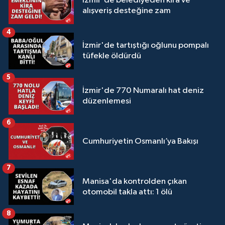
İzmir'de belediyeden kira ve
alışveriş desteğine zam
4
İzmir'de tartıştığı oğlunu pompalı
tüfekle öldürdü
5
İzmir'de 770 Numaralı hat deniz
düzenlemesi
6
Cumhuriyetin Osmanlı’ya Bakışı
7
Manisa'da kontrolden çıkan
otomobil takla attı: 1 ölü
8