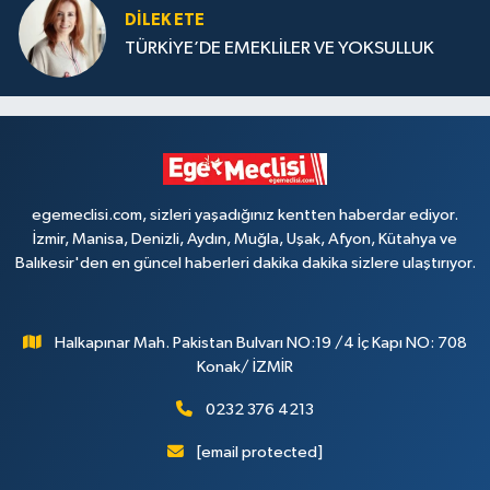
DILEK ETE
TÜRKİYE’DE EMEKLİLER VE YOKSULLUK
egemeclisi.com, sizleri yaşadığınız kentten haberdar ediyor.
İzmir, Manisa, Denizli, Aydın, Muğla, Uşak, Afyon, Kütahya ve
Balıkesir'den en güncel haberleri dakika dakika sizlere ulaştırıyor.
Halkapınar Mah. Pakistan Bulvarı NO:19 /4 İç Kapı NO: 708
Konak/ İZMİR
0232 376 4213
[email protected]