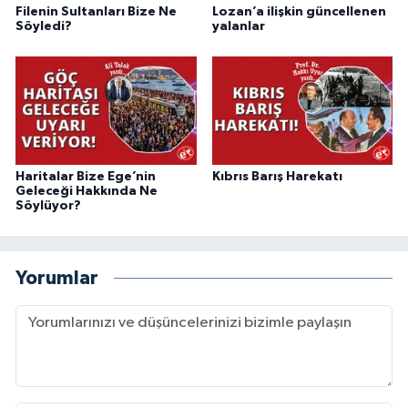
Filenin Sultanları Bize Ne
Lozan’a ilişkin güncellenen
Söyledi?
yalanlar
Haritalar Bize Ege’nin
Kıbrıs Barış Harekatı
Geleceği Hakkında Ne
Söylüyor?
Yorumlar