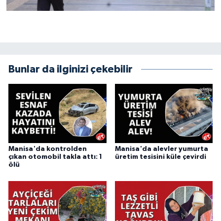
Bunlar da ilginizi çekebilir
Manisa'da kontrolden
Manisa'da alevler yumurta
çıkan otomobil takla attı: 1
üretim tesisini küle çevirdi
ölü