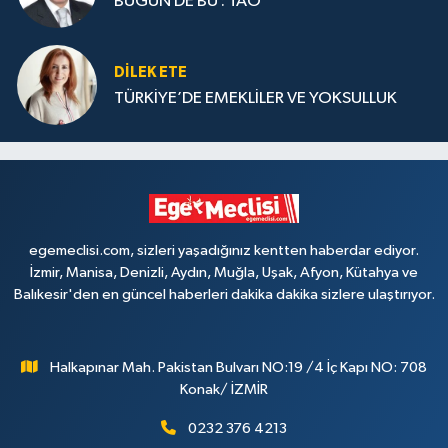
BUGÜN DE BU : TAO
DILEK ETE
TÜRKİYE’DE EMEKLİLER VE YOKSULLUK
egemeclisi.com, sizleri yaşadığınız kentten haberdar ediyor.
İzmir, Manisa, Denizli, Aydın, Muğla, Uşak, Afyon, Kütahya ve
Balıkesir'den en güncel haberleri dakika dakika sizlere ulaştırıyor.
Halkapınar Mah. Pakistan Bulvarı NO:19 /4 İç Kapı NO: 708
Konak/ İZMİR
0232 376 4213