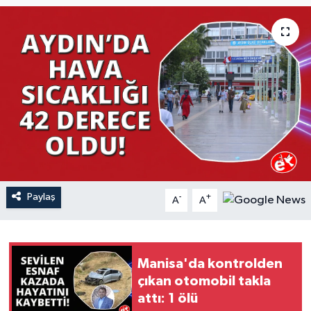
YAŞAM
Paylaş
-
+
A
A
Manisa'da kontrolden
çıkan otomobil takla
attı: 1 ölü