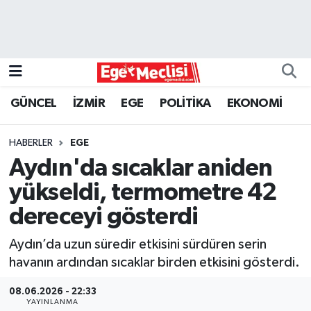
EGE
EKONOMİ
GÜNCEL
İZMİR
EGE
POLİTİKA
EKONOMİ
GÜNCEL
HABERLER
EGE
İZMİR
Aydın'da sıcaklar aniden
yükseldi, termometre 42
ÖZEL HABER
dereceyi gösterdi
POLİTİKA
Aydın’da uzun süredir etkisini sürdüren serin
havanın ardından sıcaklar birden etkisini gösterdi.
Programlar
08.06.2026 - 22:33
SPOR
YAYINLANMA