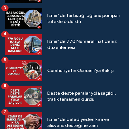
3
İzmir'de tartıştığı oğlunu pompalı
tüfekle öldürdü
4
İzmir'de 770 Numaralı hat deniz
düzenlemesi
5
Cumhuriyetin Osmanlı’ya Bakışı
6
Deste deste paralar yola saçıldı,
trafik tamamen durdu
7
İzmir'de belediyeden kira ve
alışveriş desteğine zam