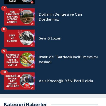
7
Doğanın Dengesi ve Can
Dostlarımız
8
Sevr & Lozan
9
İzmir'de "Bardacık İnciri"mevsimi
başladı
10
Aziz Kocaoğlu YENİ Partili oldu
Kategori Haberler