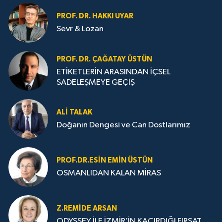
PROF. DR. HAKKI UYAR
Sevr & Lozan
PROF. DR. ÇAĞATAY ÜSTÜN
ETİKETLERİN ARASINDAN İÇSEL
SADELEŞMEYE GEÇİŞ
ALI TALAK
Doğanın Dengesi ve Can Dostlarımız
PROF.DR.ESIN EMIN ÜSTÜN
OSMANLIDAN KALAN MİRAS
Z.REMIDE ARSAN
ODYSSEY İLE İZMİR’İN KAÇIRDIĞI FIRSAT