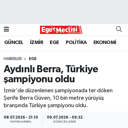
EGE
EKONOMİ
GÜNCEL
İZMİR
EGE
POLİTİKA
EKONOMİ
GÜNCEL
HABERLER
EGE
İZMİR
Aydınlı Berra, Türkiye
şampiyonu oldu
ÖZEL HABER
İzmir'de düzenlenen şampiyonada ter döken
POLİTİKA
Şerife Berra Güven, 10 bin metre yürüyüş
branşında Türkiye şampiyonu oldu.
Programlar
08.07.2026 - 21:10
09.07.2026 - 09:32
YAYINLANMA
GÜNCELLEME
SPOR