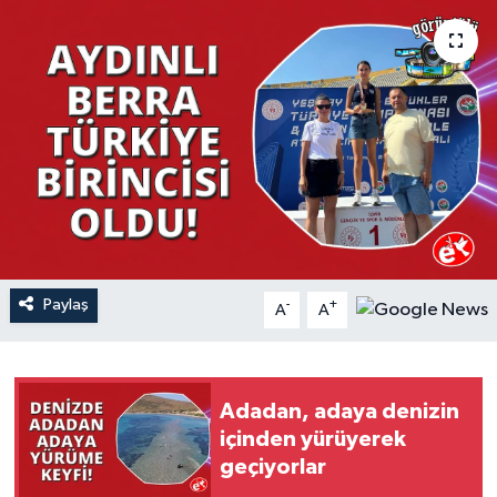
YAŞAM
Paylaş
-
+
A
A
Adadan, adaya denizin
içinden yürüyerek
geçiyorlar