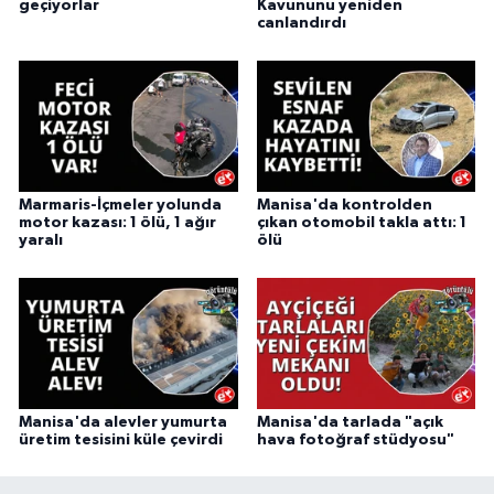
geçiyorlar
Kavununu yeniden
canlandırdı
Marmaris-İçmeler yolunda
Manisa'da kontrolden
motor kazası: 1 ölü, 1 ağır
çıkan otomobil takla attı: 1
yaralı
ölü
Manisa'da alevler yumurta
Manisa'da tarlada "açık
üretim tesisini küle çevirdi
hava fotoğraf stüdyosu"