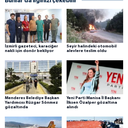
Bunlar da ilginizi çekebilir
İzmirli gazeteci, karaciğer
Seyir halindeki otomobil
nakli için donör bekliyor
alevlere teslim oldu
Menderes Belediye Başkan
Yeni Parti Manisa İl Başkanı
Yardımcısı Rüzgar Sönmez
İlksen Özalper gözaltına
gözaltında
alındı