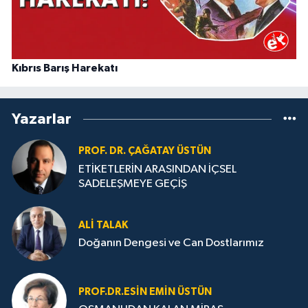
Kıbrıs Barış Harekatı
Yazarlar
PROF. DR. ÇAĞATAY ÜSTÜN
ETİKETLERİN ARASINDAN İÇSEL
SADELEŞMEYE GEÇİŞ
ALI TALAK
Doğanın Dengesi ve Can Dostlarımız
PROF.DR.ESIN EMIN ÜSTÜN