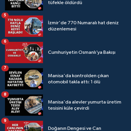
tüfekle öldürdü
5
İzmir'de 770 Numaralı hat deniz
düzenlemesi
6
Cumhuriyetin Osmanlı’ya Bakışı
7
Manisa'da kontrolden çıkan
otomobil takla attı: 1 ölü
8
Manisa'da alevler yumurta üretim
tesisini küle çevirdi
9
Doğanın Dengesi ve Can