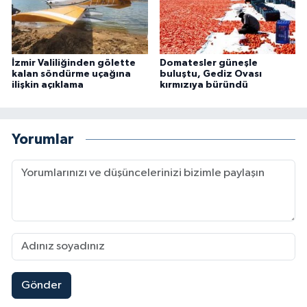
İzmir Valiliğinden gölette
Domatesler güneşle
kalan söndürme uçağına
buluştu, Gediz Ovası
ilişkin açıklama
kırmızıya büründü
Yorumlar
Gönder