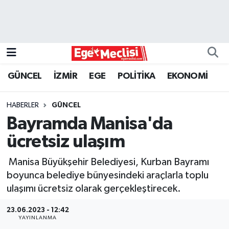
EGE
EKONOMİ
GÜNCEL
İZMİR
EGE
POLİTİKA
EKONOMİ
GÜNCEL
HABERLER
GÜNCEL
İZMİR
Bayramda Manisa'da
ücretsiz ulaşım
ÖZEL HABER
Manisa Büyükşehir Belediyesi, Kurban Bayramı
POLİTİKA
boyunca belediye bünyesindeki araçlarla toplu
ulaşımı ücretsiz olarak gerçekleştirecek.
Programlar
23.06.2023 - 12:42
YAYINLANMA
SPOR