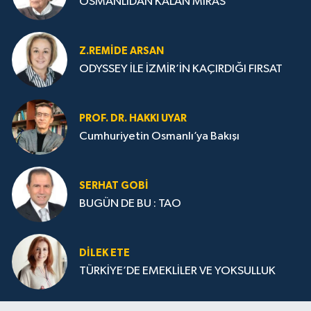
OSMANLIDAN KALAN MİRAS
Z.REMIDE ARSAN
ODYSSEY İLE İZMİR’İN KAÇIRDIĞI FIRSAT
PROF. DR. HAKKI UYAR
Cumhuriyetin Osmanlı’ya Bakışı
SERHAT GOBİ
BUGÜN DE BU : TAO
DILEK ETE
TÜRKİYE’DE EMEKLİLER VE YOKSULLUK