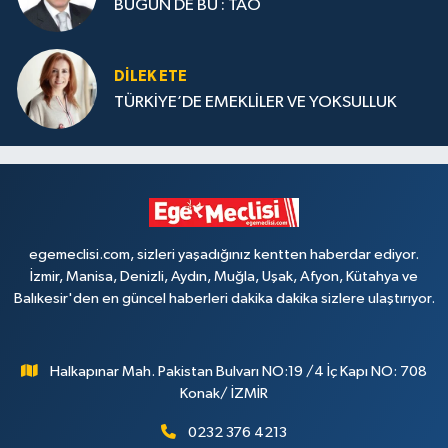
BUGÜN DE BU : TAO
DILEK ETE
TÜRKİYE’DE EMEKLİLER VE YOKSULLUK
egemeclisi.com, sizleri yaşadığınız kentten haberdar ediyor.
İzmir, Manisa, Denizli, Aydın, Muğla, Uşak, Afyon, Kütahya ve
Balıkesir'den en güncel haberleri dakika dakika sizlere ulaştırıyor.
Halkapınar Mah. Pakistan Bulvarı NO:19 /4 İç Kapı NO: 708
Konak/ İZMİR
0232 376 4213