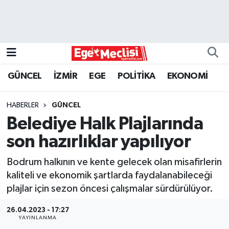
EGE
EKONOMİ
GÜNCEL
İZMİR
EGE
POLİTİKA
EKONOMİ
GÜNCEL
HABERLER
GÜNCEL
İZMİR
Belediye Halk Plajlarında
son hazırlıklar yapılıyor
ÖZEL HABER
Bodrum halkının ve kente gelecek olan misafirlerin
POLİTİKA
kaliteli ve ekonomik şartlarda faydalanabileceği
plajlar için sezon öncesi çalışmalar sürdürülüyor.
Programlar
26.04.2023 - 17:27
YAYINLANMA
SPOR