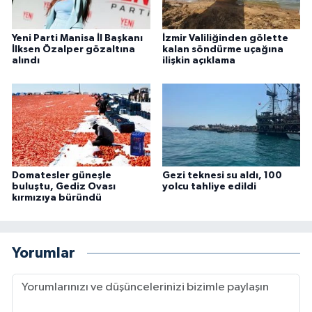
Yeni Parti Manisa İl Başkanı
İzmir Valiliğinden gölette
İlksen Özalper gözaltına
kalan söndürme uçağına
alındı
ilişkin açıklama
Domatesler güneşle
Gezi teknesi su aldı, 100
buluştu, Gediz Ovası
yolcu tahliye edildi
kırmızıya büründü
Yorumlar