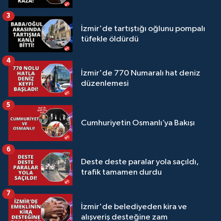
3
İzmir'de tartıştığı oğlunu pompalı
tüfekle öldürdü
4
İzmir'de 770 Numaralı hat deniz
düzenlemesi
5
Cumhuriyetin Osmanlı’ya Bakışı
6
Deste deste paralar yola saçıldı,
trafik tamamen durdu
7
İzmir'de belediyeden kira ve
alışveriş desteğine zam