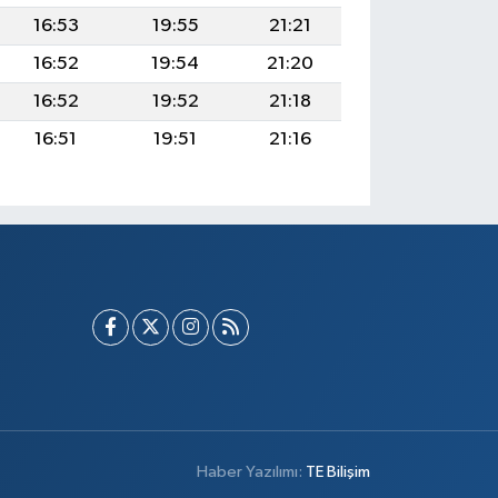
16:53
19:55
21:21
16:52
19:54
21:20
16:52
19:52
21:18
16:51
19:51
21:16
Haber Yazılımı:
TE Bilişim