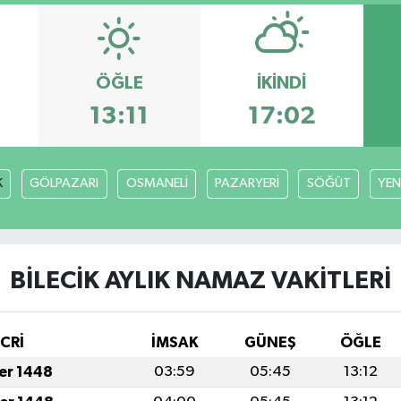
ÖĞLE
İKINDI
13:11
17:02
K
GÖLPAZARI
OSMANELİ
PAZARYERİ
SÖĞÜT
YEN
BİLECİK AYLIK NAMAZ VAKITLERI
İCRİ
İMSAK
GÜNEŞ
ÖĞLE
fer 1448
03:59
05:45
13:12