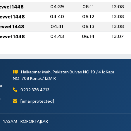
evvel 1448
04:39
06:11
13:08
levvel 1448
04:40
06:12
13:08
levvel 1448
04:41
06:13
13:08
levvel 1448
04:43
06:14
13:07
Halkapınar Mah. Pakistan Bulvarı NO:19 /4 İç Kapı
NO: 708 Konak/ İZMİR
ar
0232 376 4213
i
[email protected]
YAŞAM
RÖPORTAJLAR