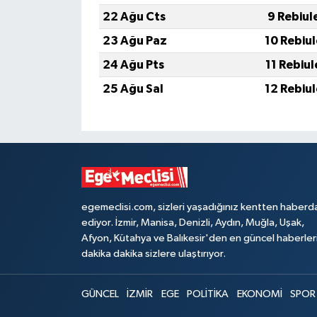
22 Ağu Cts
9 Rebiul
23 Ağu Paz
10 Rebiu
24 Ağu Pts
11 Rebiu
25 Ağu Sal
12 Rebiu
egemeclisi.com, sizleri yaşadığınız kentten haberd
ediyor. İzmir, Manisa, Denizli, Aydın, Muğla, Uşak,
Afyon, Kütahya ve Balıkesir'den en güncel haberler
dakika dakika sizlere ulaştırıyor.
GÜNCEL
İZMİR
EGE
POLİTİKA
EKONOMİ
SPOR