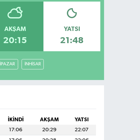
AKŞAM
YATSI
20:15
21:48
İPAZAR
İNHİSAR
İKINDI
AKŞAM
YATSI
17:06
20:29
22:07