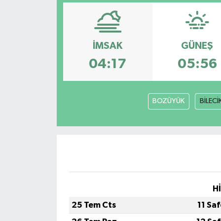
YAŞAM
İMSAK
GÜNEŞ
04:17
05:56
BOZÜYÜK
BİLECİ
H
25 Tem Cts
11 Sa