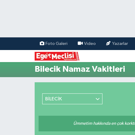
EGE
EKONOMİ
Foto Galeri
Video
Yazarlar
GÜNCEL
Bilecik Namaz Vakitleri
İZMİR
ÖZEL HABER
BİLECİK
POLİTİKA
Programlar
Ümmetim hakkında en çok korktuğu
SPOR