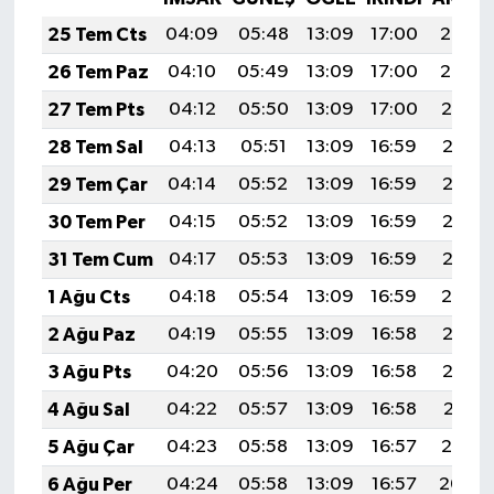
25 Tem Cts
04:09
05:48
13:09
17:00
20:20
26 Tem Paz
04:10
05:49
13:09
17:00
20:20
27 Tem Pts
04:12
05:50
13:09
17:00
20:19
28 Tem Sal
04:13
05:51
13:09
16:59
20:18
29 Tem Çar
04:14
05:52
13:09
16:59
20:17
30 Tem Per
04:15
05:52
13:09
16:59
20:16
31 Tem Cum
04:17
05:53
13:09
16:59
20:15
1 Ağu Cts
04:18
05:54
13:09
16:59
20:14
2 Ağu Paz
04:19
05:55
13:09
16:58
20:13
3 Ağu Pts
04:20
05:56
13:09
16:58
20:12
4 Ağu Sal
04:22
05:57
13:09
16:58
20:11
5 Ağu Çar
04:23
05:58
13:09
16:57
20:10
6 Ağu Per
04:24
05:58
13:09
16:57
20:09