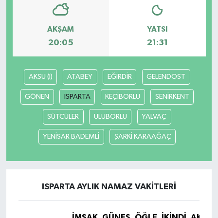
AKŞAM
YATSI
20:05
21:31
AKSU (I)
ATABEY
EĞİRDİR
GELENDOST
GÖNEN
ISPARTA
KEÇİBORLU
SENİRKENT
SÜTCÜLER
ULUBORLU
YALVAÇ
YENİSAR BADEMLİ
ŞARKİ KARAAĞAÇ
ISPARTA AYLIK NAMAZ VAKITLERI
İMSAK
GÜNEŞ
ÖĞLE
İKINDI
AKŞA