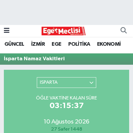
EGE
EKONOMİ
GÜNCEL
İZMİR
EGE
POLİTİKA
EKONOMİ
GÜNCEL
İsparta Namaz Vakitleri
İZMİR
ISPARTA
ÖZEL HABER
POLİTİKA
ÖĞLE VAKTINE KALAN SÜRE
03:15:37
Programlar
10 Ağustos 2026
SPOR
27 Safer 1448