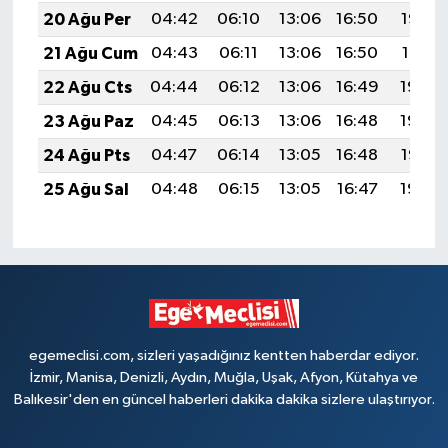
20 Ağu Per
04:42
06:10
13:06
16:50
19:52
21 Ağu Cum
04:43
06:11
13:06
16:50
19:51
22 Ağu Cts
04:44
06:12
13:06
16:49
19:50
23 Ağu Paz
04:45
06:13
13:06
16:48
19:48
24 Ağu Pts
04:47
06:14
13:05
16:48
19:47
25 Ağu Sal
04:48
06:15
13:05
16:47
19:45
egemeclisi.com, sizleri yaşadığınız kentten haberdar ediyor.
İzmir, Manisa, Denizli, Aydın, Muğla, Uşak, Afyon, Kütahya ve
Balıkesir'den en güncel haberleri dakika dakika sizlere ulaştırıyor.