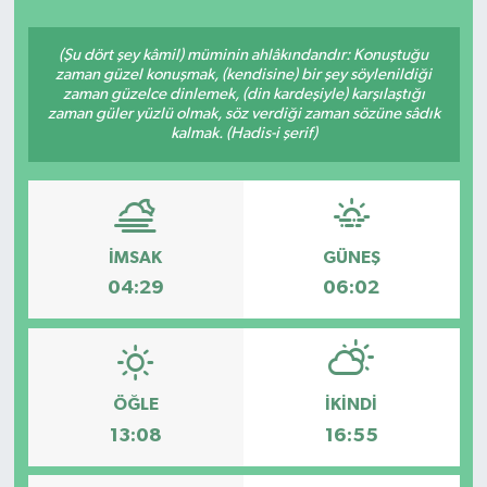
YAŞAM
(Şu dört şey kâmil) müminin ahlâkındandır: Konuştuğu
zaman güzel konuşmak, (kendisine) bir şey söylenildiği
zaman güzelce dinlemek, (din kardeşiyle) karşılaştığı
zaman güler yüzlü olmak, söz verdiği zaman sözüne sâdık
kalmak. (Hadis-i şerif)
İMSAK
GÜNEŞ
04:29
06:02
ÖĞLE
İKINDI
13:08
16:55