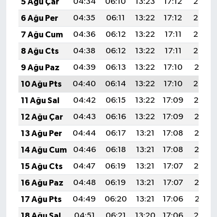
5 Ağu Çar
04:34
06:10
13:23
17:12
20:25
6 Ağu Per
04:35
06:11
13:22
17:12
20:24
7 Ağu Cum
04:36
06:12
13:22
17:11
20:23
8 Ağu Cts
04:38
06:12
13:22
17:11
20:22
9 Ağu Paz
04:39
06:13
13:22
17:10
20:21
10 Ağu Pts
04:40
06:14
13:22
17:10
20:20
11 Ağu Sal
04:42
06:15
13:22
17:09
20:19
12 Ağu Çar
04:43
06:16
13:22
17:09
20:17
13 Ağu Per
04:44
06:17
13:21
17:08
20:16
14 Ağu Cum
04:46
06:18
13:21
17:08
20:15
15 Ağu Cts
04:47
06:19
13:21
17:07
20:14
16 Ağu Paz
04:48
06:19
13:21
17:07
20:12
17 Ağu Pts
04:49
06:20
13:21
17:06
20:11
18 Ağu Sal
04:51
06:21
13:20
17:06
20:10