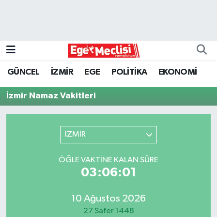
EGE
EKONOMİ
GÜNCEL
İZMİR
EGE
POLİTİKA
EKONOMİ
GÜNCEL
İzmir Namaz Vakitleri
İZMİR
İZMİR
ÖZEL HABER
POLİTİKA
ÖĞLE VAKTINE KALAN SÜRE
03:06:01
Programlar
10 Ağustos 2026
SPOR
27 Safer 1448