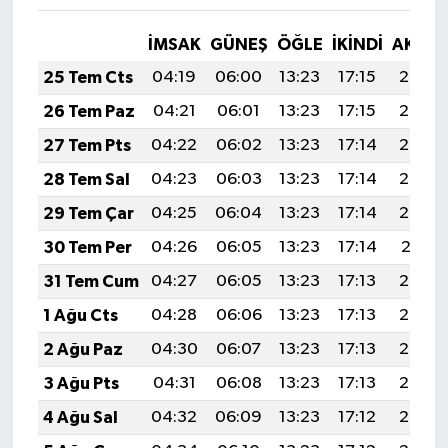
İMSAK
GÜNEŞ
ÖĞLE
İKINDI
AKŞA
25 Tem Cts
04:19
06:00
13:23
17:15
20:36
26 Tem Paz
04:21
06:01
13:23
17:15
20:35
27 Tem Pts
04:22
06:02
13:23
17:14
20:34
28 Tem Sal
04:23
06:03
13:23
17:14
20:33
29 Tem Çar
04:25
06:04
13:23
17:14
20:32
30 Tem Per
04:26
06:05
13:23
17:14
20:31
31 Tem Cum
04:27
06:05
13:23
17:13
20:30
1 Ağu Cts
04:28
06:06
13:23
17:13
20:29
2 Ağu Paz
04:30
06:07
13:23
17:13
20:28
3 Ağu Pts
04:31
06:08
13:23
17:13
20:27
4 Ağu Sal
04:32
06:09
13:23
17:12
20:26