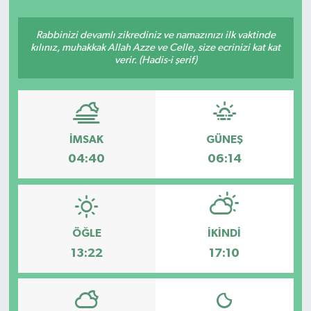
YAŞAM
Rabbinizi devamlı zikrediniz ve namazınızı ilk vaktinde
kılınız, muhakkak Allah Azze ve Celle, size ecrinizi kat kat
verir. (Hadis-i şerif)
İMSAK
GÜNEŞ
04:40
06:14
ÖĞLE
İKINDI
13:22
17:10