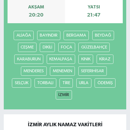
AKŞAM
YATSI
20:20
21:47
ALİAĞA
BAYINDIR
BERGAMA
BEYDAĞ
CEŞME
DİKİLİ
FOÇA
GÜZELBAHÇE
KARABURUN
KEMALPAŞA
KINIK
KİRAZ
MENDERES
MENEMEN
SEFERIHİSAR
SELÇUK
TORBALI
TİRE
URLA
ÖDEMİŞ
İZMİR
İZMİR AYLIK NAMAZ VAKITLERI