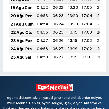
19 Ağu Çar
04:52
06:22
13:20
17:05
20:08
20 Ağu Per
04:53
06:23
13:20
17:04
20:07
21 Ağu Cum
04:54
06:24
13:20
17:04
20:06
22 Ağu Cts
04:56
06:25
13:19
17:03
20:04
23 Ağu Paz
04:57
06:26
13:19
17:02
20:03
24 Ağu Pts
04:58
06:27
13:19
17:02
20:01
25 Ağu Sal
04:59
06:27
13:19
17:01
20:00
egemeclisi.com, sizleri yaşadığınız kentten haberdar ediyor.
İzmir, Manisa, Denizli, Aydın, Muğla, Uşak, Afyon, Kütahya ve
Balıkesir'den en güncel haberleri dakika dakika sizlere ulaştırıyor.