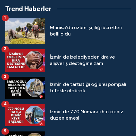
Trend Haberler
1
Manisa’da üzüm işçiliği ücretleri
belli oldu
2
İzmir'de belediyeden kira ve
alışveriş desteğine zam
3
İzmir'de tartıştığı oğlunu pompalı
tüfekle öldürdü
4
İzmir'de 770 Numaralı hat deniz
düzenlemesi
5