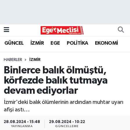
EGE
EKONOMİ
GÜNCEL
İZMİR
EGE
POLİTİKA
EKONOMİ
GÜNCEL
HABERLER
İZMİR
İZMİR
Binlerce balık ölmüştü,
körfezde balık tutmaya
ÖZEL HABER
devam ediyorlar
POLİTİKA
İzmir'deki balık ölümlerinin ardından muhtar uyarı
afişi astı...
Programlar
28.08.2024 - 15:48
29.08.2024 - 10:22
SPOR
YAYINLANMA
GÜNCELLEME