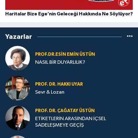
Haritalar Bize Ege’nin Geleceği Hakkında Ne Söylüyor?
Yazarlar
PROF.DR.ESIN EMIN ÜSTÜN
NASIL BİR DUYARLILIK?
PROF. DR. HAKKI UYAR
Sevr & Lozan
PROF. DR. ÇAĞATAY ÜSTÜN
ETİKETLERİN ARASINDAN İÇSEL
SADELEŞMEYE GEÇİŞ