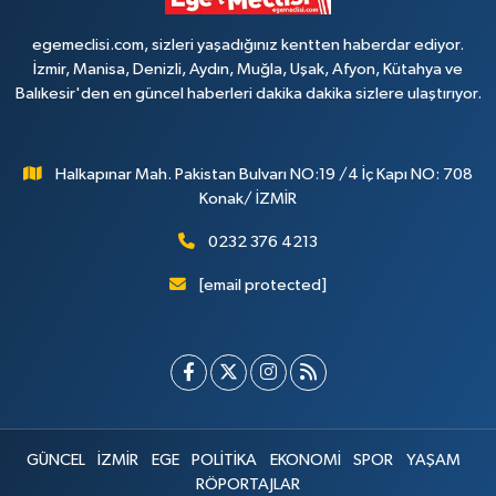
egemeclisi.com, sizleri yaşadığınız kentten haberdar ediyor.
İzmir, Manisa, Denizli, Aydın, Muğla, Uşak, Afyon, Kütahya ve
Balıkesir'den en güncel haberleri dakika dakika sizlere ulaştırıyor.
Halkapınar Mah. Pakistan Bulvarı NO:19 /4 İç Kapı NO: 708
Konak/ İZMİR
0232 376 4213
[email protected]
GÜNCEL
İZMİR
EGE
POLİTİKA
EKONOMİ
SPOR
YAŞAM
RÖPORTAJLAR