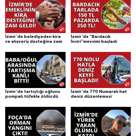
İzmir'de belediyeden kira
İzmir'de "Bardacık
ve alışveriş desteğine zam
İnciri"mevsimi başladı
İzmir'de tartıştığı oğlunu
İzmir'de 770 Numaralı hat
pompalı tüfekle öldürdü
deniz düzenlemesi