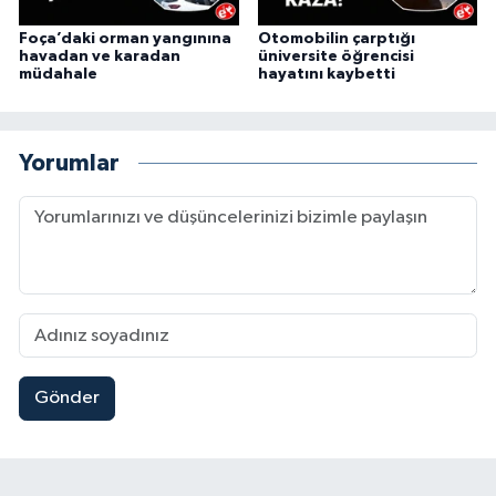
Foça’daki orman yangınına
Otomobilin çarptığı
havadan ve karadan
üniversite öğrencisi
müdahale
hayatını kaybetti
Yorumlar
Gönder