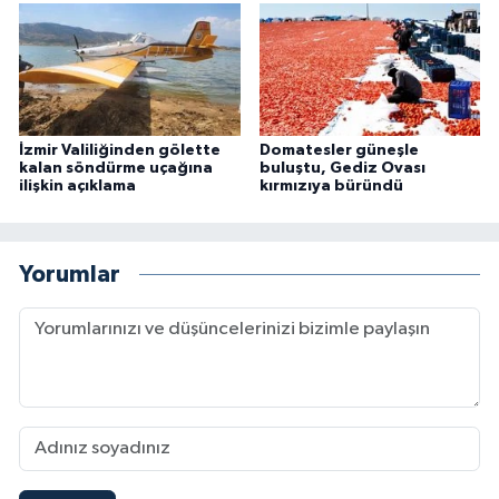
İzmir Valiliğinden gölette
Domatesler güneşle
kalan söndürme uçağına
buluştu, Gediz Ovası
ilişkin açıklama
kırmızıya büründü
Yorumlar