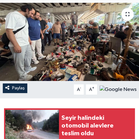
YAŞAM
Paylaş
-
+
A
A
Seyir halindeki
otomobil alevlere
teslim oldu