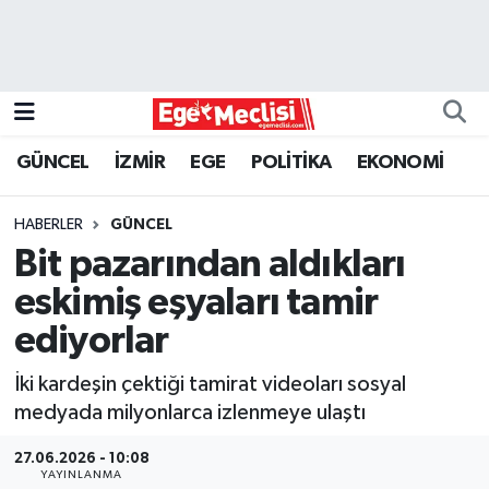
EGE
EKONOMİ
GÜNCEL
İZMİR
EGE
POLİTİKA
EKONOMİ
GÜNCEL
HABERLER
GÜNCEL
İZMİR
Bit pazarından aldıkları
eskimiş eşyaları tamir
ÖZEL HABER
ediyorlar
POLİTİKA
İki kardeşin çektiği tamirat videoları sosyal
medyada milyonlarca izlenmeye ulaştı
Programlar
27.06.2026 - 10:08
SPOR
YAYINLANMA