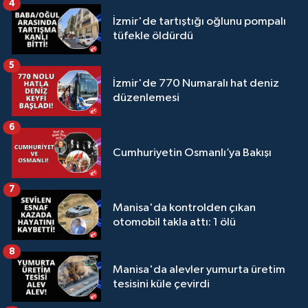
4
İzmir'de tartıştığı oğlunu pompalı
tüfekle öldürdü
5
İzmir'de 770 Numaralı hat deniz
düzenlemesi
6
Cumhuriyetin Osmanlı’ya Bakışı
7
Manisa'da kontrolden çıkan
otomobil takla attı: 1 ölü
8
Manisa'da alevler yumurta üretim
tesisini küle çevirdi