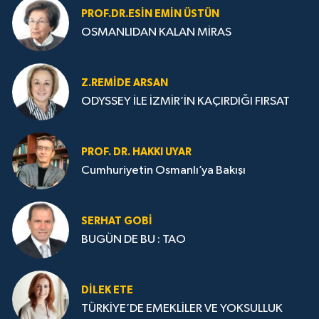
PROF.DR.ESIN EMIN ÜSTÜN
OSMANLIDAN KALAN MİRAS
Z.REMIDE ARSAN
ODYSSEY İLE İZMİR’İN KAÇIRDIĞI FIRSAT
PROF. DR. HAKKI UYAR
Cumhuriyetin Osmanlı’ya Bakışı
SERHAT GOBİ
BUGÜN DE BU : TAO
DILEK ETE
TÜRKİYE’DE EMEKLİLER VE YOKSULLUK