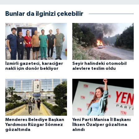
Bunlar da ilginizi çekebilir
İzmirli gazeteci, karaciğer
Seyir halindeki otomobil
nakli için donör bekliyor
alevlere teslim oldu
Menderes Belediye Başkan
Yeni Parti Manisa İl Başkanı
Yardımcısı Rüzgar Sönmez
İlksen Özalper gözaltına
gözaltında
alındı