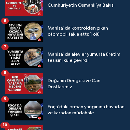
Cumhuriyetin Osmanlı’ya Bakışı
6
Manisa'da kontrolden çıkan
otomobil takla attı: 1 ölü
7
Manisa'da alevler yumurta üretim
tesisini küle çevirdi
8
Doğanın Dengesi ve Can
Dostlarımız
9
Foça’daki orman yangınına havadan
ve karadan müdahale
10