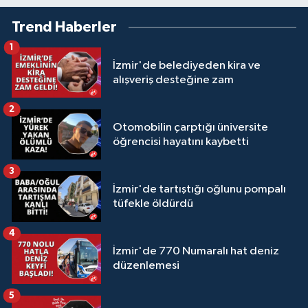
Trend Haberler
1
İzmir'de belediyeden kira ve
alışveriş desteğine zam
2
Otomobilin çarptığı üniversite
öğrencisi hayatını kaybetti
3
İzmir'de tartıştığı oğlunu pompalı
tüfekle öldürdü
4
İzmir'de 770 Numaralı hat deniz
düzenlemesi
5