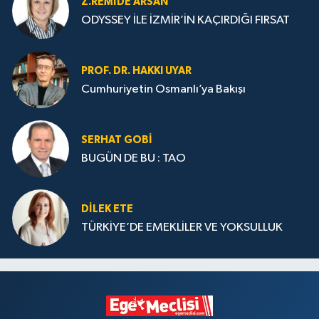
Z.REMIDE ARSAN
ODYSSEY İLE İZMİR’İN KAÇIRDIĞI FIRSAT
PROF. DR. HAKKI UYAR
Cumhuriyetin Osmanlı’ya Bakışı
SERHAT GOBİ
BUGÜN DE BU : TAO
DILEK ETE
TÜRKİYE’DE EMEKLİLER VE YOKSULLUK