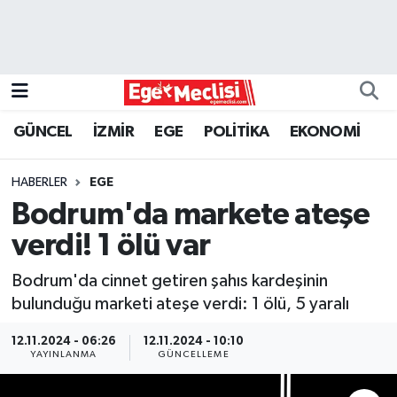
EGE
EKONOMİ
GÜNCEL
İZMİR
EGE
POLİTİKA
EKONOMİ
GÜNCEL
HABERLER
EGE
İZMİR
Bodrum'da markete ateşe
verdi! 1 ölü var
ÖZEL HABER
Bodrum'da cinnet getiren şahıs kardeşinin
POLİTİKA
bulunduğu marketi ateşe verdi: 1 ölü, 5 yaralı
Programlar
12.11.2024 - 06:26
12.11.2024 - 10:10
YAYINLANMA
GÜNCELLEME
SPOR