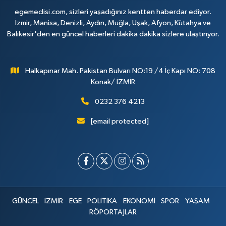
egemeclisi.com, sizleri yaşadığınız kentten haberdar ediyor.
İzmir, Manisa, Denizli, Aydın, Muğla, Uşak, Afyon, Kütahya ve
Balıkesir'den en güncel haberleri dakika dakika sizlere ulaştırıyor.
Halkapınar Mah. Pakistan Bulvarı NO:19 /4 İç Kapı NO: 708
Konak/ İZMİR
0232 376 4213
[email protected]
GÜNCEL
İZMİR
EGE
POLİTİKA
EKONOMİ
SPOR
YAŞAM
RÖPORTAJLAR