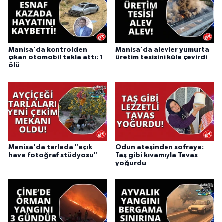
Manisa'da kontrolden
Manisa'da alevler yumurta
çıkan otomobil takla attı: 1
üretim tesisini küle çevirdi
ölü
Manisa'da tarlada "açık
Odun ateşinden sofraya:
hava fotoğraf stüdyosu"
Taş gibi kıvamıyla Tavas
yoğurdu