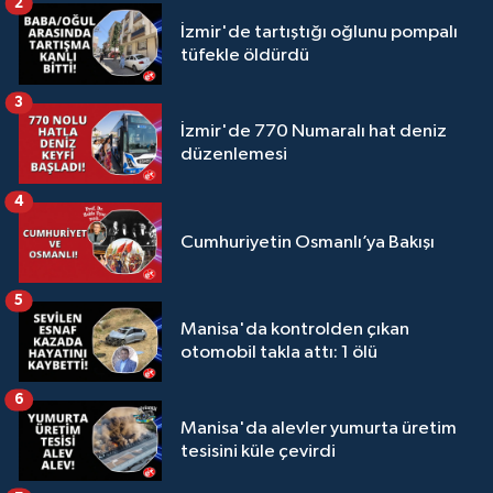
2
İzmir'de tartıştığı oğlunu pompalı
tüfekle öldürdü
3
İzmir'de 770 Numaralı hat deniz
düzenlemesi
4
Cumhuriyetin Osmanlı’ya Bakışı
5
Manisa'da kontrolden çıkan
otomobil takla attı: 1 ölü
6
Manisa'da alevler yumurta üretim
tesisini küle çevirdi