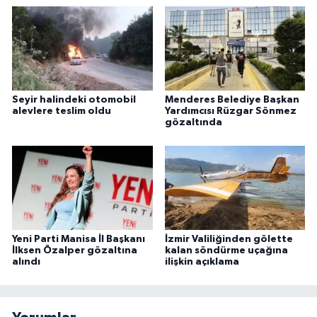
Seyir halindeki otomobil
Menderes Belediye Başkan
alevlere teslim oldu
Yardımcısı Rüzgar Sönmez
gözaltında
Yeni Parti Manisa İl Başkanı
İzmir Valiliğinden gölette
İlksen Özalper gözaltına
kalan söndürme uçağına
alındı
ilişkin açıklama