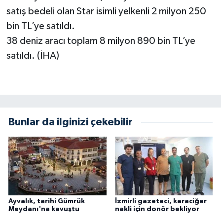
satış bedeli olan Star isimli yelkenli 2 milyon 250
bin TL’ye satıldı.
38 deniz aracı toplam 8 milyon 890 bin TL’ye
satıldı. (İHA)
Bunlar da ilginizi çekebilir
Ayvalık, tarihi Gümrük
İzmirli gazeteci, karaciğer
Meydanı'na kavuştu
nakli için donör bekliyor