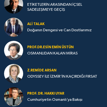
ETİKETLERİN ARASINDAN İÇSEL
SADELEŞMEYE GEÇİŞ
ALI TALAK
Doğanın Dengesi ve Can Dostlarımız
PROF.DR.ESIN EMIN ÜSTÜN
OSMANLIDAN KALAN MİRAS
Z.REMIDE ARSAN
ODYSSEY İLE İZMİR’İN KAÇIRDIĞI FIRSAT
PROF. DR. HAKKI UYAR
Cumhuriyetin Osmanlı’ya Bakışı