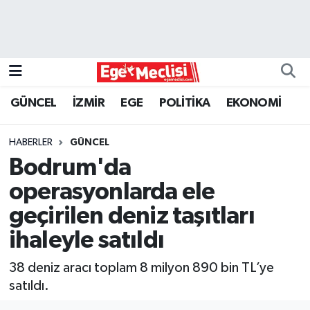
EGE
EKONOMİ
GÜNCEL
İZMİR
EGE
POLİTİKA
EKONOMİ
GÜNCEL
HABERLER
GÜNCEL
İZMİR
Bodrum'da
operasyonlarda ele
ÖZEL HABER
geçirilen deniz taşıtları
POLİTİKA
ihaleyle satıldı
Programlar
38 deniz aracı toplam 8 milyon 890 bin TL’ye
satıldı.
SPOR