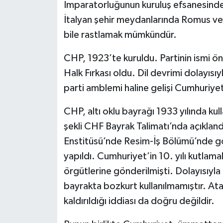
İmparatorluğunun kuruluş efsanesinde
İtalyan şehir meydanlarında Romus ve
bile rastlamak mümkündür.
CHP, 1923’te kuruldu. Partinin ismi ö
Halk Fırkası oldu. Dil devrimi dolayısı
parti amblemi haline gelişi Cumhuriyet
CHP, altı oklu bayrağı 1933 yılında kul
şekli CHF Bayrak Talimatı’nda açıkland
Enstitüsü’nde Resim-İş Bölümü’nde gö
yapıldı. Cumhuriyet’in 10. yılı kutlama
örgütlerine gönderilmişti. Dolayısıyla 
bayrakta bozkurt kullanılmamıştır. A
kaldırıldığı iddiası da doğru değildir.