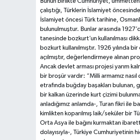
Bunun birlikte Cumhuriyet, ümmetten se
çalıştığı, Türklerin İslamiyet öncesinde
İslamiyet öncesi Türk tarihine, Osmanl
bulunulmuştur. Bunlar arasında 1927’de
tanesinde bozkurt’un kullanılması dikk
bozkurt kullanılmıştır. 1926 yılında bir
açılmıştır, değerlendirmeye alınan pr
Ancak devlet arması projesi yarım kal
bir broşür vardır: “Milli armamız nasıl
etrafında buğday başakları bulunan, 
bir kalkan üzerinde kurt çizimi bulun
anladığımız anlamda-, Turan fikri ile ba
kimlikten koparılmış laik/seküler bir Tü
Orta Asya ile bağını kurmaktan ibarett
dolayısıyla-, Türkiye Cumhuriyetinin 