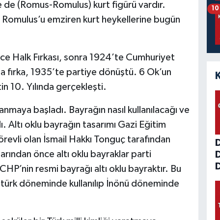
 de (Romus-Romulus) kurt figürü vardır.
10
 Romulus’u emziren kurt heykellerine bugün
nce Halk Fırkası, sonra 1924’te Cumhuriyet
yla fırka, 1935’te partiye dönüştü. 6 Ok’un
in 10. Yılında gerçekleşti.
lanmaya başladı. Bayrağın nasıl kullanılacağı ve
ı. Altı oklu bayrağın tasarımı Gazi Eğitim
revli olan İsmail Hakkı Tonguç tarafından
larından önce altı oklu bayraklar parti
D
CHP’nin resmi bayrağı altı oklu bayraktır. Bu
tatürk döneminde kullanılıp İnönü döneminde