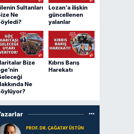
ilenin Sultanları
Lozan’a ilişkin
Bize Ne
güncellenen
Söyledi?
yalanlar
aritalar Bize
Kıbrıs Barış
Ege’nin
Harekatı
Geleceği
Hakkında Ne
Söylüyor?
Yazarlar
PROF. DR. ÇAĞATAY ÜSTÜN