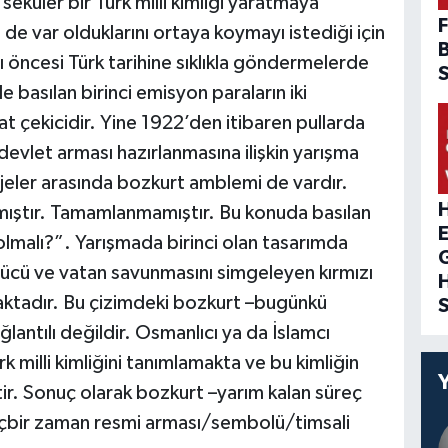
küler bir Türk milli kimliği yaratmaya
F
 de var olduklarını ortaya koymayı istediği için
ı öncesi Türk tarihine sıklıkla göndermelerde
 basılan birinci emisyon paraların iki
at çekicidir. Yine 1922’den itibaren pullarda
 devlet arması hazırlanmasına ilişkin yarışma
ojeler arasında bozkurt amblemi de vardır.
H
mıştır. Tamamlanmamıştır. Bu konuda basılan
 olmalı?”. Yarışmada birinci olan tasarımda
gücü ve vatan savunmasını simgeleyen kırmızı
maktadır. Bu çizimdeki bozkurt –bugünkü
ğlantılı değildir. Osmanlıcı ya da İslamcı
rk milli kimliğini tanımlamakta ve bu kimliğin
ir. Sonuç olarak bozkurt –yarım kalan süreç
hiçbir zaman resmi arması/sembolü/timsali