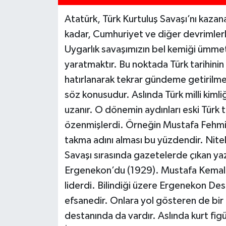
Atatürk, Türk Kurtuluş Savaşı’nı kazan
kadar, Cumhuriyet ve diğer devrimlerle 
Uygarlık savaşımızın bel kemiği ümmette
yaratmaktır. Bu noktada Türk tarihinin e
hatırlanarak tekrar gündeme getirilmesi
söz konusudur. Aslında Türk milli kimli
uzanır. O dönemin aydınları eski Türk 
özenmişlerdi. Örneğin Mustafa Fehmi’
takma adını alması bu yüzdendir. Nit
Savaşı sırasında gazetelerde çıkan yazı
Ergenekon’du (1929). Mustafa Kemal 
liderdi. Bilindiği üzere Ergenekon De
efsanedir. Onlara yol gösteren de bir 
destanında da vardır. Aslında kurt fig