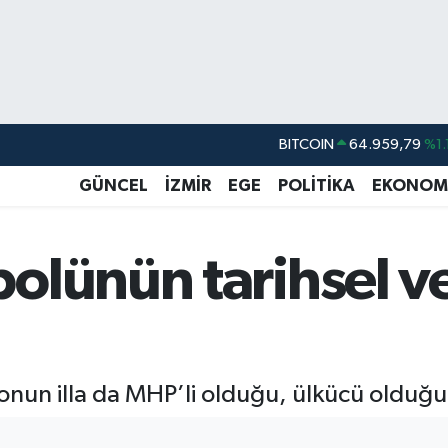
DOLAR
47,7436
%0.
EURO
55,2510
%0.
GÜNCEL
İZMİR
EGE
POLİTİKA
EKONOM
STERLİN
64,4811
%0.
GRAM ALTIN
6660.55
%0.
lünün tarihsel ve
BİST100
13.779
%-
BITCOIN
64.959,79
%1.
t onun illa da MHP’li olduğu, ülkücü oldu