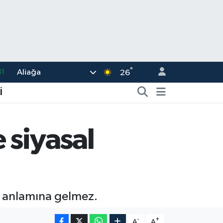
°
Aliağa
18
26
32
İ
38
03
 siyasal
14
11
ğu anlamına gelmez.
-
+
A
A