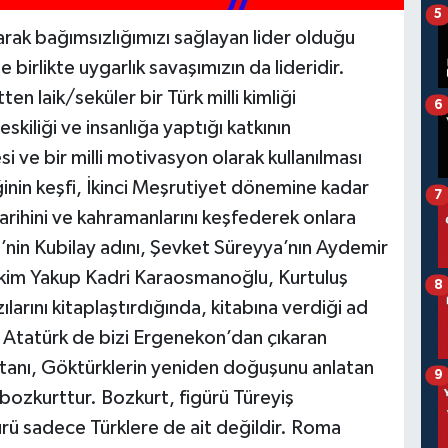
5
arak bağımsızlığımızı sağlayan lider olduğu
birlikte uygarlık savaşımızın da lideridir.
n laik/seküler bir Türk milli kimliği
6
skiliği ve insanlığa yaptığı katkının
 ve bir milli motivasyon olarak kullanılması
ğinin keşfi, İkinci Meşrutiyet dönemine kadar
7
tarihini ve kahramanlarını keşfederek onlara
nin Kubilay adını, Şevket Süreyya’nın Aydemir
ekim Yakup Kadri Karaosmanoğlu, Kurtuluş
8
larını kitaplaştırdığında, kitabına verdiği ad
Atatürk de bizi Ergenekon’dan çıkaran
stanı, Göktürklerin yeniden doğuşunu anlatan
9
bozkurttur. Bozkurt, figürü Türeyiş
ürü sadece Türklere de ait değildir. Roma