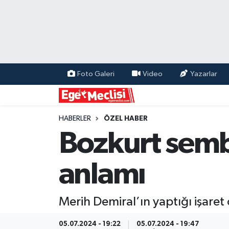
EGE
EKONOMİ
Foto Galeri
Video
Yazarlar
GÜNCEL
İZMİR
HABERLER
ÖZEL HABER
Bozkurt sembo
ÖZEL HABER
anlamı
POLİTİKA
Programlar
Merih Demiral’ın yaptığı işare
SPOR
05.07.2024 - 19:22
05.07.2024 - 19:47