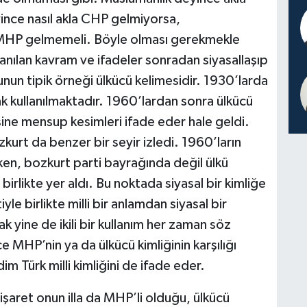
yince nasıl akla CHP gelmiyorsa,
a MHP gelmemeli. Böyle olması gerekmekle
lanılan kavram ve ifadeler sonradan siyasallaşıp
nun tipik örneği ülkücü kelimesidir. 1930’larda
ak kullanılmaktadır. 1960’lardan sonra ülkücü
ne mensup kesimleri ifade eder hale geldi.
urt da benzer bir seyir izledi. 1960’ların
ken, bozkurt parti bayrağında değil ülkü
 birlikte yer aldı. Bu noktada siyasal bir kimliğe
le birlikte milli bir anlamdan siyasal bir
k yine de ikili bir kullanım her zaman söz
MHP’nin ya da ülkücü kimliğinin karşılığı
m Türk milli kimliğini de ifade eder.
işaret onun illa da MHP’li olduğu, ülkücü