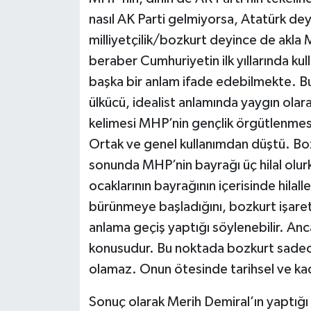
nasıl AK Parti gelmiyorsa, Atatürk de
milliyetçilik/bozkurt deyince de akl
beraber Cumhuriyetin ilk yıllarında kul
başka bir anlam ifade edebilmekte. Bu
ülkücü, idealist anlamında yaygın olar
kelimesi MHP’nin gençlik örgütlenmesi
Ortak ve genel kullanımdan düştü. Bozk
sonunda MHP’nin bayrağı üç hilal olur
ocaklarının bayrağının içerisinde hilalle
bürünmeye başladığını, bozkurt işaretiy
anlama geçiş yaptığı söylenebilir. Anca
konusudur. Bu noktada bozkurt sadece 
olamaz. Onun ötesinde tarihsel ve kadi
Sonuç olarak Merih Demiral’ın yaptığı 