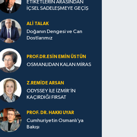
ETİKETLERİN ARASINDAN
İÇSEL SADELEŞMEYE GEÇİŞ
ALI TALAK
Doğanın Dengesi ve Can
Dostlarımız
PROF.DR.ESIN EMIN ÜSTÜN
OSMANLIDAN KALAN MİRAS
Z.REMIDE ARSAN
ODYSSEY İLE İZMİR’İN
KAÇIRDIĞI FIRSAT
PROF. DR. HAKKI UYAR
Cumhuriyetin Osmanlı’ya
Bakışı