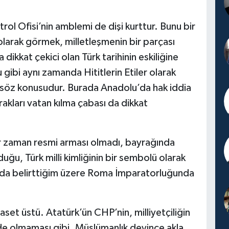
ol Ofisi’nin amblemi de dişi kurttur. Bunu bir
ür olarak görmek, milletleşmenin bir parçası
ikkat çekici olan Türk tarihinin eskiliğine
gibi aynı zamanda Hititlerin Etiler olarak
söz konusudur. Burada Anadolu’da hak iddia
rakları vatan kılma çabası da dikkat
ir zaman resmi arması olmadı, bayrağında
duğu, Türk milli kimliğinin bir sembolü olarak
karıda belirttiğim üzere Roma İmparatorluğunda
aset üstü. Atatürk’ün CHP’nin, milliyetçiliğin
nde olmaması gibi. Müslümanlık deyince akla