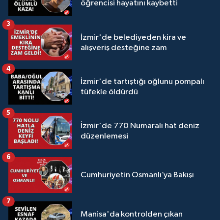
öğrencisi hayatını kaybetti
3
İzmir'de belediyeden kira ve
alışveriş desteğine zam
4
İzmir'de tartıştığı oğlunu pompalı
tüfekle öldürdü
5
İzmir'de 770 Numaralı hat deniz
düzenlemesi
6
Cumhuriyetin Osmanlı’ya Bakışı
7
Manisa'da kontrolden çıkan