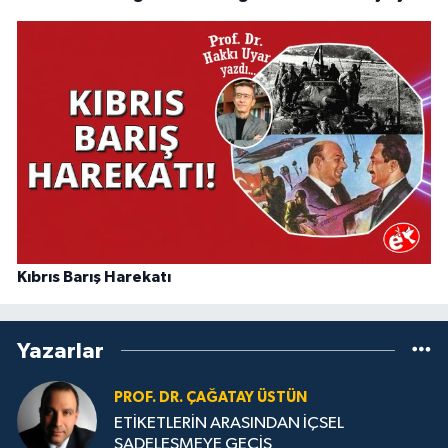
Kıbrıs Barış Harekatı
Yazarlar
PROF. DR. ÇAĞATAY ÜSTÜN
ETİKETLERİN ARASINDAN İÇSEL
SADELEŞMEYE GEÇİŞ