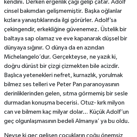
kendini. Derken ergenlik çağı gelip çatar. Adolf
cinsel bakımdan gelişmemiştir. Başka oğlanlar
kızlara yanaştıklarında ilgi görürler. Adolf’sa
çekingendir, erkekliğine güvenemez. Üstelik bir
baltaya sap olamaz ve eve kapanarak düşsel bir
dünyaya sığınır. O dünya da en azından
Michelangelo’dur. Gerçekteyse, ne yazık ki,
doğru dürüst bir çizgi çizmekten bile acizdir.
Başlıca yetenekleri nefret, kurnazlık, yorulmak
bilmez ses telleri ve Peter Pan paranoyasının
derinliklerinden gelen, sıtma görmemiş bir sesle
durmadan konuşma becerisi. Otuz- kırk milyon
can ve bilmem kaç milyar dolar… Küçük Adolf’un
geç olgunlaşmasının bedeli Almanya’ ya bu oldu.
Neyse ki geç gelişen çocukların çoğu önemsiz