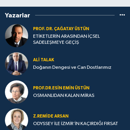
Yazarlar
PROF. DR. ÇAĞATAY ÜSTÜN
ETİKETLERİN ARASINDAN İÇSEL
SADELEŞMEYE GEÇİŞ
ALI TALAK
Doğanın Dengesi ve Can Dostlarımız
PROF.DR.ESIN EMIN ÜSTÜN
OSMANLIDAN KALAN MİRAS
Z.REMIDE ARSAN
ODYSSEY İLE İZMİR’İN KAÇIRDIĞI FIRSAT