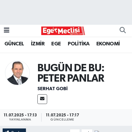
EGE
EKONOMİ
GÜNCEL
İZMİR
EGE
POLİTİKA
EKONOMİ
GÜNCEL
BUGÜN DE BU:
İZMİR
PETER PANLAR
ÖZEL HABER
SERHAT GOBİ
POLİTİKA
Programlar
11.07.2025 - 17:13
11.07.2025 - 17:17
YAYINLANMA
GÜNCELLEME
SPOR