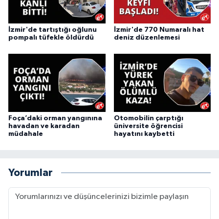
İzmir'de tartıştığı oğlunu
İzmir'de 770 Numaralı hat
pompalı tüfekle öldürdü
deniz düzenlemesi
Foça’daki orman yangınına
Otomobilin çarptığı
havadan ve karadan
üniversite öğrencisi
müdahale
hayatını kaybetti
Yorumlar