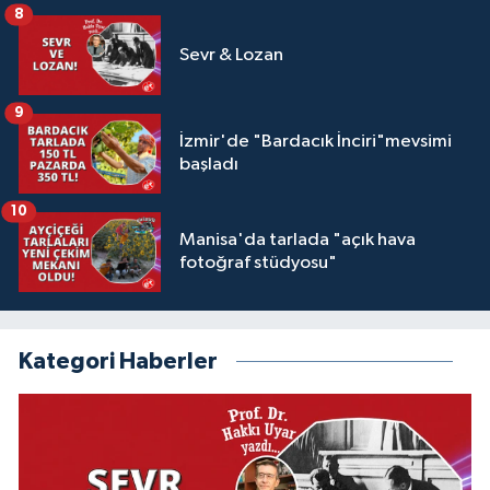
8
Sevr & Lozan
9
İzmir'de "Bardacık İnciri"mevsimi
başladı
10
Manisa'da tarlada "açık hava
fotoğraf stüdyosu"
Kategori Haberler