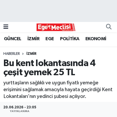
EGE
EKONOMİ
GÜNCEL
İZMİR
EGE
POLİTİKA
EKONOMİ
GÜNCEL
HABERLER
İZMİR
İZMİR
Bu kent lokantasında 4
çeşit yemek 25 TL
ÖZEL HABER
yurttaşların sağlıklı ve uygun fiyatlı yemeğe
POLİTİKA
erişimini sağlamak amacıyla hayata geçirdiği Kent
Lokantaları'nın yedinci şubesi açılıyor.
Programlar
20.06.2026 - 23:05
YAYINLANMA
SPOR