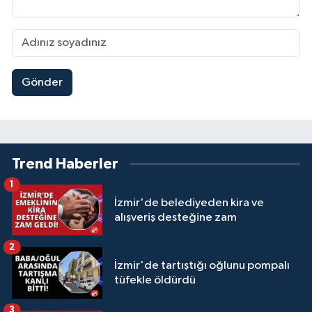
Gönder
Trend Haberler
1
İzmir'de belediyeden kira ve
alışveriş desteğine zam
2
İzmir'de tartıştığı oğlunu pompalı
tüfekle öldürdü
3