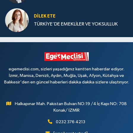
DILEK ETE
TÜRKİYE’DE EMEKLİLER VE YOKSULLUK
egemeclisi.com, sizleri yaşadığınız kentten haberdar ediyor.
İzmir, Manisa, Denizli, Aydın, Muğla, Uşak, Afyon, Kütahya ve
Balıkesir'den en güncel haberleri dakika dakika sizlere ulaştırıyor.
Halkapınar Mah. Pakistan Bulvarı NO:19 /4 İç Kapı NO: 708
Konak/ İZMİR
0232 376 4213