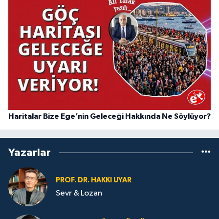
Haritalar Bize Ege’nin Geleceği Hakkında Ne Söylüyor?
Yazarlar
PROF. DR. HAKKI UYAR
Sevr & Lozan