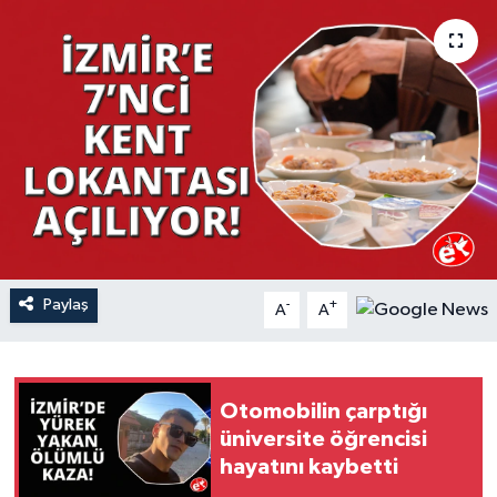
YAŞAM
Paylaş
-
+
A
A
Otomobilin çarptığı
üniversite öğrencisi
hayatını kaybetti