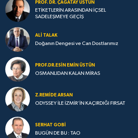
PROF. DR. ÇAĞATAY ÜSTÜN
ETİKETLERİN ARASINDAN İÇSEL
SADELEŞMEYE GEÇİŞ
ALI TALAK
Doğanın Dengesi ve Can Dostlarımız
PROF.DR.ESIN EMIN ÜSTÜN
OSMANLIDAN KALAN MİRAS
Z.REMIDE ARSAN
ODYSSEY İLE İZMİR’İN KAÇIRDIĞI FIRSAT
SERHAT GOBİ
BUGÜN DE BU : TAO