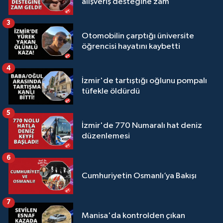
alışveriş desteğine zam
3
Otomobilin çarptığı üniversite
öğrencisi hayatını kaybetti
4
İzmir'de tartıştığı oğlunu pompalı
tüfekle öldürdü
5
İzmir'de 770 Numaralı hat deniz
düzenlemesi
6
Cumhuriyetin Osmanlı’ya Bakışı
7
Manisa'da kontrolden çıkan