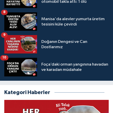
otomobil takla attı: 1 ölü
8
Manisa'da alevler yumurta üretim
tesisini küle çevirdi
9
Doğanın Dengesi ve Can
Dostlarımız
10
Foça’daki orman yangınına havadan
ve karadan müdahale
Kategori Haberler