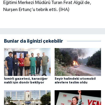
Eğitimi Merkezi Müdürü Turan Fırat Algül de,
Nurşen Ertunç’u tebrik etti. (İHA)
Bunlar da ilginizi çekebilir
İzmirli gazeteci, karaciğer
Seyir halindeki otomobil
nakli için donör bekliyor
alevlere teslim oldu