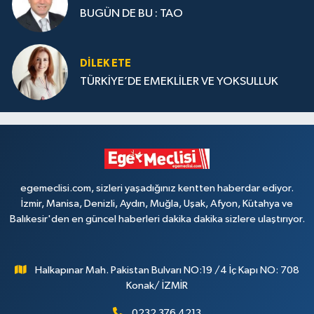
BUGÜN DE BU : TAO
DILEK ETE
TÜRKİYE’DE EMEKLİLER VE YOKSULLUK
egemeclisi.com, sizleri yaşadığınız kentten haberdar ediyor.
İzmir, Manisa, Denizli, Aydın, Muğla, Uşak, Afyon, Kütahya ve
Balıkesir'den en güncel haberleri dakika dakika sizlere ulaştırıyor.
Halkapınar Mah. Pakistan Bulvarı NO:19 /4 İç Kapı NO: 708
Konak/ İZMİR
0232 376 4213