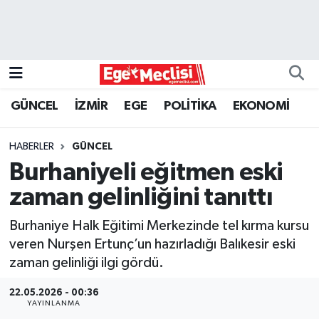
EGE
EKONOMİ
GÜNCEL
İZMİR
EGE
POLİTİKA
EKONOMİ
GÜNCEL
HABERLER
GÜNCEL
İZMİR
Burhaniyeli eğitmen eski
zaman gelinliğini tanıttı
ÖZEL HABER
Burhaniye Halk Eğitimi Merkezinde tel kırma kursu
POLİTİKA
veren Nurşen Ertunç’un hazırladığı Balıkesir eski
zaman gelinliği ilgi gördü.
Programlar
22.05.2026 - 00:36
YAYINLANMA
SPOR