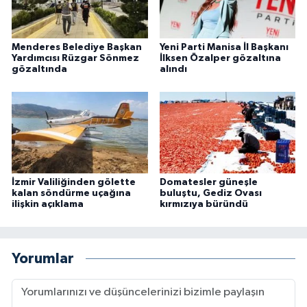
Menderes Belediye Başkan
Yeni Parti Manisa İl Başkanı
Yardımcısı Rüzgar Sönmez
İlksen Özalper gözaltına
gözaltında
alındı
İzmir Valiliğinden gölette
Domatesler güneşle
kalan söndürme uçağına
buluştu, Gediz Ovası
ilişkin açıklama
kırmızıya büründü
Yorumlar