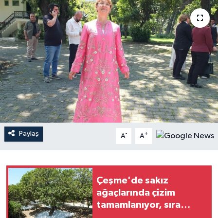
YAŞAM
Paylaş
-
+
A
A
Çeşme'de sakız
ağaçlarında çizim
tamamlanıyor, sıra
hasatta