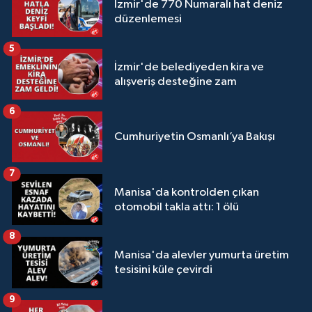
İzmir'de 770 Numaralı hat deniz
düzenlemesi
5
İzmir'de belediyeden kira ve
alışveriş desteğine zam
6
Cumhuriyetin Osmanlı’ya Bakışı
7
Manisa'da kontrolden çıkan
otomobil takla attı: 1 ölü
8
Manisa'da alevler yumurta üretim
tesisini küle çevirdi
9