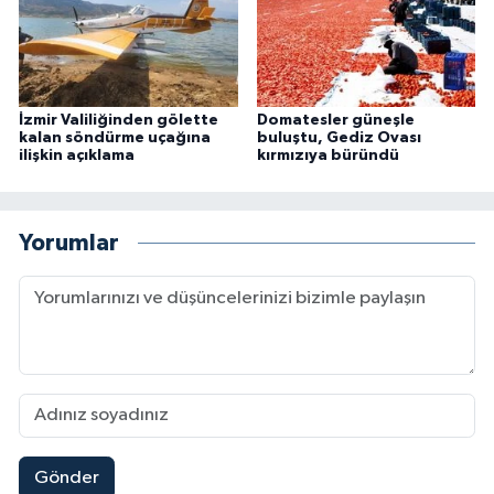
İzmir Valiliğinden gölette
Domatesler güneşle
kalan söndürme uçağına
buluştu, Gediz Ovası
ilişkin açıklama
kırmızıya büründü
Yorumlar
Gönder