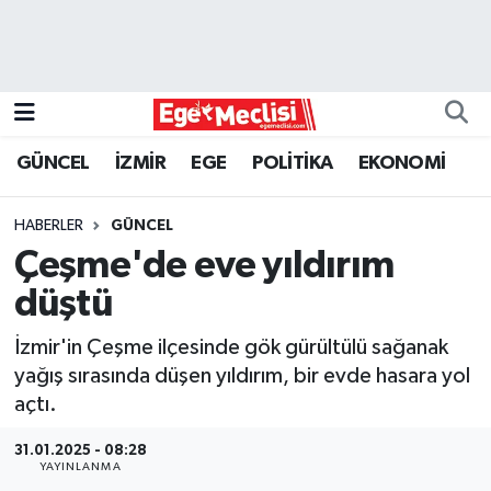
EGE
EKONOMİ
GÜNCEL
İZMİR
EGE
POLİTİKA
EKONOMİ
GÜNCEL
HABERLER
GÜNCEL
İZMİR
Çeşme'de eve yıldırım
düştü
ÖZEL HABER
İzmir'in Çeşme ilçesinde gök gürültülü sağanak
POLİTİKA
yağış sırasında düşen yıldırım, bir evde hasara yol
açtı.
Programlar
31.01.2025 - 08:28
YAYINLANMA
SPOR