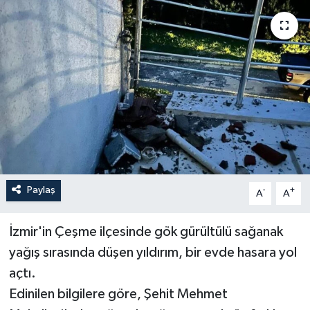
YAŞAM
Paylaş
-
+
A
A
İzmir'in Çeşme ilçesinde gök gürültülü sağanak
yağış sırasında düşen yıldırım, bir evde hasara yol
açtı.
Edinilen bilgilere göre, Şehit Mehmet