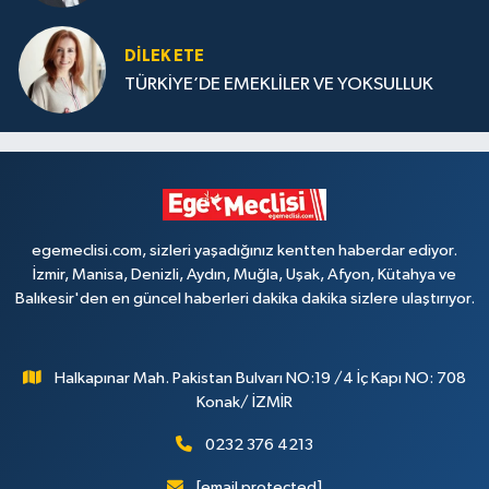
DILEK ETE
TÜRKİYE’DE EMEKLİLER VE YOKSULLUK
egemeclisi.com, sizleri yaşadığınız kentten haberdar ediyor.
İzmir, Manisa, Denizli, Aydın, Muğla, Uşak, Afyon, Kütahya ve
Balıkesir'den en güncel haberleri dakika dakika sizlere ulaştırıyor.
Halkapınar Mah. Pakistan Bulvarı NO:19 /4 İç Kapı NO: 708
Konak/ İZMİR
0232 376 4213
[email protected]