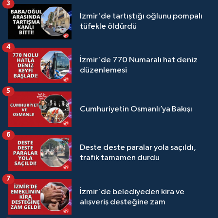
3
İzmir'de tartıştığı oğlunu pompalı
tüfekle öldürdü
4
İzmir'de 770 Numaralı hat deniz
düzenlemesi
5
Cumhuriyetin Osmanlı’ya Bakışı
6
Deste deste paralar yola saçıldı,
trafik tamamen durdu
7
İzmir'de belediyeden kira ve
alışveriş desteğine zam