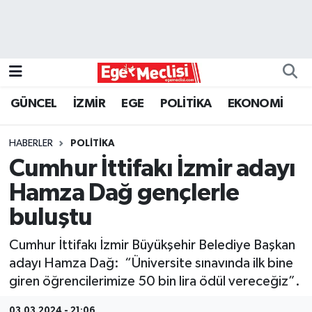
EGE
EKONOMİ
GÜNCEL
İZMİR
EGE
POLİTİKA
EKONOMİ
GÜNCEL
HABERLER
POLİTİKA
İZMİR
Cumhur İttifakı İzmir adayı
Hamza Dağ gençlerle
ÖZEL HABER
buluştu
POLİTİKA
Cumhur İttifakı İzmir Büyükşehir Belediye Başkan
adayı Hamza Dağ: “Üniversite sınavında ilk bine
Programlar
giren öğrencilerimize 50 bin lira ödül vereceğiz”.
SPOR
03.03.2024 - 21:06