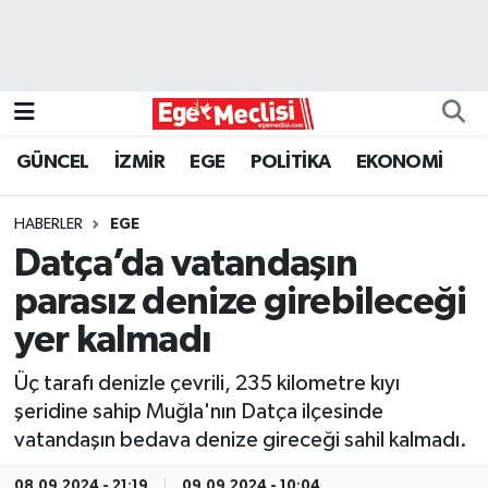
EGE
EKONOMİ
GÜNCEL
İZMİR
EGE
POLİTİKA
EKONOMİ
GÜNCEL
HABERLER
EGE
İZMİR
Datça’da vatandaşın
parasız denize girebileceği
ÖZEL HABER
yer kalmadı
POLİTİKA
Üç tarafı denizle çevrili, 235 kilometre kıyı
şeridine sahip Muğla'nın Datça ilçesinde
Programlar
vatandaşın bedava denize gireceği sahil kalmadı.
SPOR
08.09.2024 - 21:19
09.09.2024 - 10:04