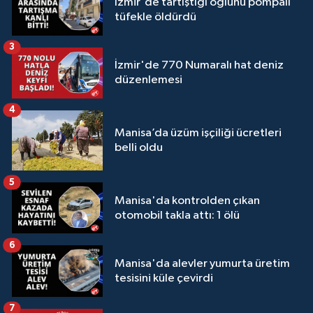
İzmir'de tartıştığı oğlunu pompalı
tüfekle öldürdü
3
İzmir'de 770 Numaralı hat deniz
düzenlemesi
4
Manisa’da üzüm işçiliği ücretleri
belli oldu
5
Manisa'da kontrolden çıkan
otomobil takla attı: 1 ölü
6
Manisa'da alevler yumurta üretim
tesisini küle çevirdi
7