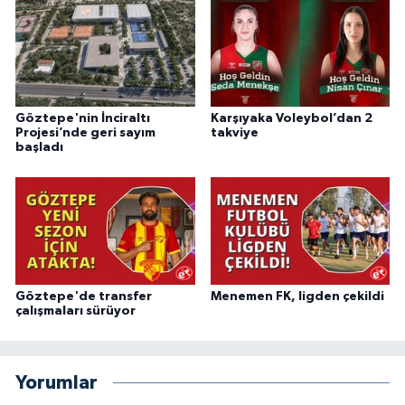
Göztepe'nin İnciraltı
Karşıyaka Voleybol’dan 2
Projesi’nde geri sayım
takviye
başladı
Göztepe'de transfer
Menemen FK, ligden çekildi
çalışmaları sürüyor
Yorumlar