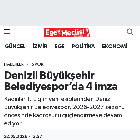
EGE
EKONOMİ
GÜNCEL
İZMİR
EGE
POLİTİKA
EKONOMİ
GÜNCEL
HABERLER
SPOR
İZMİR
Denizli Büyükşehir
Belediyespor’da 4 imza
ÖZEL HABER
Kadınlar 1. Lig’in yeni ekiplerinden Denizli
POLİTİKA
Büyükşehir Belediyespor, 2026-2027 sezonu
öncesinde kadrosunu güçlendirmeye devam
Programlar
ediyor.
SPOR
22.05.2026 - 13:57