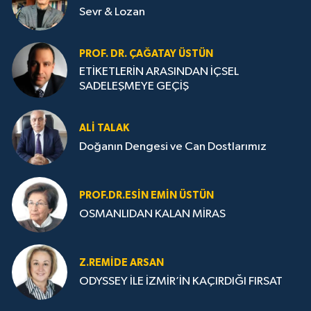
Sevr & Lozan
PROF. DR. ÇAĞATAY ÜSTÜN
ETİKETLERİN ARASINDAN İÇSEL
SADELEŞMEYE GEÇİŞ
ALI TALAK
Doğanın Dengesi ve Can Dostlarımız
PROF.DR.ESIN EMIN ÜSTÜN
OSMANLIDAN KALAN MİRAS
Z.REMIDE ARSAN
ODYSSEY İLE İZMİR’İN KAÇIRDIĞI FIRSAT