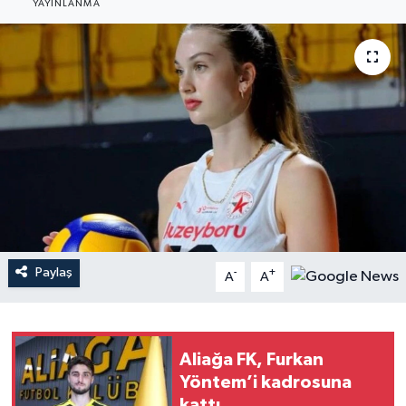
YAYINLANMA
YAŞAM
Paylaş
-
+
A
A
Aliağa FK, Furkan
Yöntem’i kadrosuna
kattı