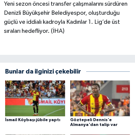
Yeni sezon öncesi transfer çalışmalarını sürdüren
Denizli Büyükşehir Belediyespor, oluşturduğu
güçlü ve iddialı kadroyla Kadınlar 1. Lig’de üst
sıraları hedefliyor. (İHA)
Bunlar da ilginizi çekebilir
İsmail Köybaşı jübile yaptı
Göztepeli Dennis'e
Almanya'dan talip var