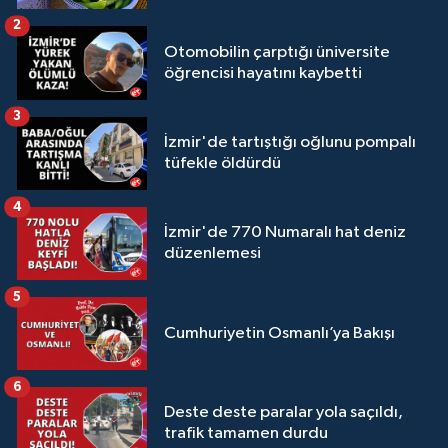
2
Otomobilin çarptığı üniversite
öğrencisi hayatını kaybetti
3
İzmir'de tartıştığı oğlunu pompalı
tüfekle öldürdü
4
İzmir'de 770 Numaralı hat deniz
düzenlemesi
5
Cumhuriyetin Osmanlı’ya Bakışı
6
Deste deste paralar yola saçıldı,
trafik tamamen durdu