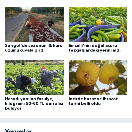
Sarıgöl'de sezonun ilk kuru
Emcelli'nin doğal acuru
üzümü çuvala girdi
tezgahlardaki yerini aldı
Hasadı yapılan fasulye,
İncirde hasat ve ihracat
kilogramı 50-60 TL'den alıcı
tarihi belli oldu
buluyor
Yorumlar