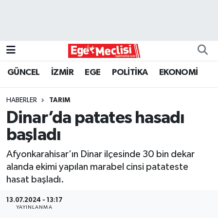
EGE
EKONOMİ
GÜNCEL
İZMİR
EGE
POLİTİKA
EKONOMİ
GÜNCEL
HABERLER
TARIM
İZMİR
Dinar’da patates hasadı
başladı
ÖZEL HABER
Afyonkarahisar’ın Dinar ilçesinde 30 bin dekar
POLİTİKA
alanda ekimi yapılan marabel cinsi patateste
hasat başladı.
Programlar
13.07.2024 - 13:17
YAYINLANMA
SPOR