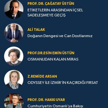
PROF. DR. ÇAĞATAY ÜSTÜN
ETİKETLERİN ARASINDAN İÇSEL
SADELEŞMEYE GEÇİŞ
ALI TALAK
Doğanın Dengesi ve Can Dostlarımız
PROF.DR.ESIN EMIN ÜSTÜN
OSMANLIDAN KALAN MİRAS
Z.REMIDE ARSAN
ODYSSEY İLE İZMİR’İN KAÇIRDIĞI FIRSAT
PROF. DR. HAKKI UYAR
Cumhuriyetin Osmanlı’ya Bakışı