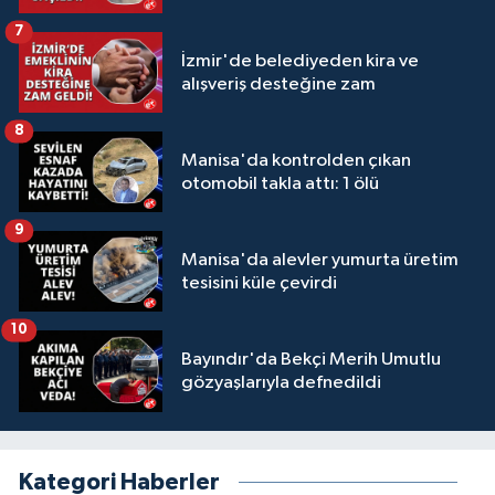
7
İzmir'de belediyeden kira ve
alışveriş desteğine zam
8
Manisa'da kontrolden çıkan
otomobil takla attı: 1 ölü
9
Manisa'da alevler yumurta üretim
tesisini küle çevirdi
10
Bayındır'da Bekçi Merih Umutlu
gözyaşlarıyla defnedildi
Kategori Haberler