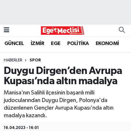
EGE
EKONOMİ
GÜNCEL
İZMİR
EGE
POLİTİKA
EKONOMİ
GÜNCEL
HABERLER
SPOR
İZMİR
Duygu Dirgen’den Avrupa
Kupası’nda altın madalya
ÖZEL HABER
Manisa’nın Salihli ilçesinin başarılı milli
POLİTİKA
judocularından Duygu Dirgen, Polonya'da
düzenlenen Gençler Avrupa Kupası'nda altın
Programlar
madalya kazandı.
SPOR
16.04.2023 - 16:01