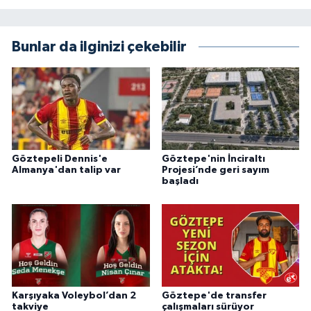
Bunlar da ilginizi çekebilir
Göztepeli Dennis'e
Göztepe'nin İnciraltı
Almanya'dan talip var
Projesi’nde geri sayım
başladı
Karşıyaka Voleybol’dan 2
Göztepe'de transfer
takviye
çalışmaları sürüyor