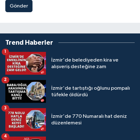
Gönder
Trend Haberler
1
İzmir'de belediyeden kira ve
alışveriş desteğine zam
2
İzmir'de tartıştığı oğlunu pompalı
tüfekle öldürdü
3
İzmir'de 770 Numaralı hat deniz
düzenlemesi
4