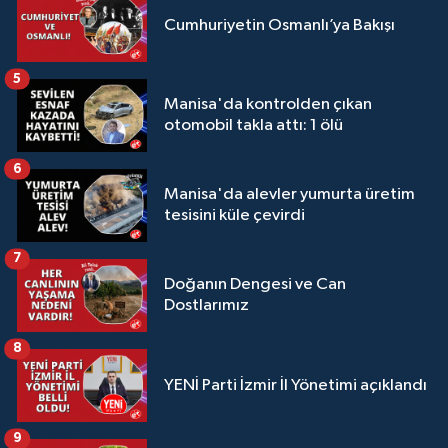
Cumhuriyetin Osmanlı’ya Bakışı
5
Manisa'da kontrolden çıkan
otomobil takla attı: 1 ölü
6
Manisa'da alevler yumurta üretim
tesisini küle çevirdi
7
Doğanın Dengesi ve Can
Dostlarımız
8
YENİ Parti İzmir İl Yönetimi açıklandı
9