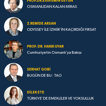
PROF.DR.ESIN EMIN ÜSTÜN
OSMANLIDAN KALAN MİRAS
Z.REMIDE ARSAN
ODYSSEY İLE İZMİR’İN KAÇIRDIĞI FIRSAT
PROF. DR. HAKKI UYAR
Cumhuriyetin Osmanlı’ya Bakışı
SERHAT GOBİ
BUGÜN DE BU : TAO
DILEK ETE
TÜRKİYE’DE EMEKLİLER VE YOKSULLUK