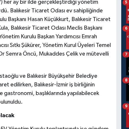
 her ay bir ilde gerçekleştirdiği yönetim
5
ürdü. Balıkesir Ticaret Odası ev sahipliğinde
lu Başkanı Hasan Küçükkurt, Balıkesir Ticaret
la, Balıkesir Ticaret Odası Meclis Başkanı
6
ı Yönetim Kurulu Başkan Yardımcısı Emrah
cısı Sıtkı Şükürer, Yönetim Kurul Üyeleri Temel
.Dr Semra Öncü, Mukaddes Çelik ve mütevelli
7
 Ustaoğlu ve Balıkesir Büyükşehir Belediye
8
 edilirken, Balıkesir-İzmir iş birliğinin
 ve gastronomi, başlıklarında yapılabilecek
bulunuldu.
9
olacak
EGEV Yönetim Kurulu toplantısında ise gündem