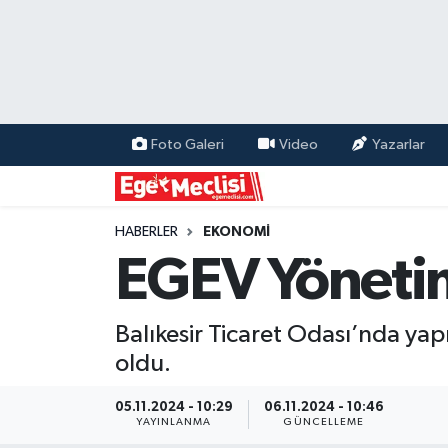
EGE
EKONOMİ
Foto Galeri
Video
Yazarlar
GÜNCEL
İZMİR
HABERLER
EKONOMİ
EGEV Yönetim
ÖZEL HABER
Balıkesir Ticaret Odası’nda ya
POLİTİKA
oldu.
Programlar
05.11.2024 - 10:29
06.11.2024 - 10:46
YAYINLANMA
GÜNCELLEME
SPOR