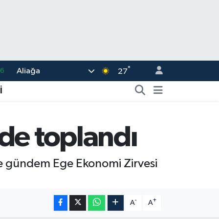
°
Aliağa
06
27
02
İ
.2
32
de toplandı
8
16
ise gündem Ege Ekonomi Zirvesi
-
+
A
A