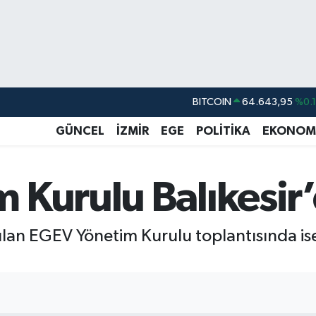
DOLAR
47,6006
%0.
EURO
55,0250
%0.
GÜNCEL
İZMİR
EGE
POLİTİKA
EKONOM
STERLİN
64,2398
%0
GRAM ALTIN
6513.94
%0.
 Kurulu Balıkesir’
BİST100
13.768
%4
BITCOIN
64.643,95
%0.
pılan EGEV Yönetim Kurulu toplantısında 