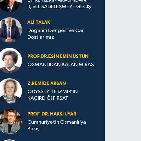
ETİKETLERİN ARASINDAN
İÇSEL SADELEŞMEYE GEÇİŞ
ALI TALAK
Doğanın Dengesi ve Can
Dostlarımız
PROF.DR.ESIN EMIN ÜSTÜN
OSMANLIDAN KALAN MİRAS
Z.REMIDE ARSAN
ODYSSEY İLE İZMİR’İN
KAÇIRDIĞI FIRSAT
PROF. DR. HAKKI UYAR
Cumhuriyetin Osmanlı’ya
Bakışı