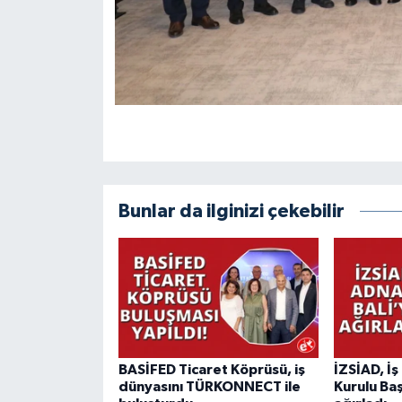
Bunlar da ilginizi çekebilir
BASİFED Ticaret Köprüsü, iş
İZSİAD, İ
dünyasını TÜRKONNECT ile
Kurulu Baş