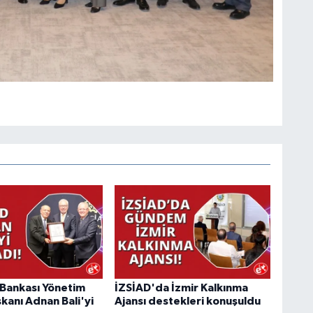
ş Bankası Yönetim
İZSİAD'da İzmir Kalkınma
kanı Adnan Bali'yi
Ajansı destekleri konuşuldu