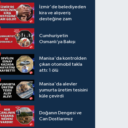
İzmir'de belediyeden
kira ve alışveriş
desteğine zam
Cumhuriyetin
Osmanlı’ya Bakışı
Manisa'da kontrolden
çıkan otomobil takla
attı: 1 ölü
Manisa'da alevler
yumurta üretim tesisini
küle çevirdi
Doğanın Dengesi ve
Can Dostlarımız