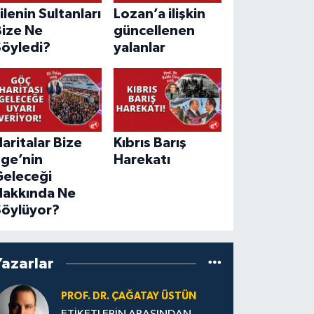
ilenin Sultanları
Lozan’a ilişkin
Bize Ne
güncellenen
Söyledi?
yalanlar
aritalar Bize
Kıbrıs Barış
Ege’nin
Harekatı
Geleceği
Hakkında Ne
Söylüyor?
Yazarlar
PROF. DR. ÇAĞATAY ÜSTÜN