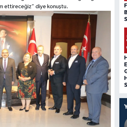
F
am ettireceğiz” diye konuştu.
H