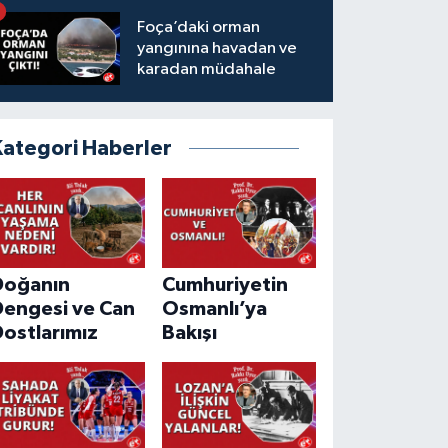
Foça’daki orman
yangınına havadan ve
karadan müdahale
Kategori Haberler
Doğanın
Cumhuriyetin
Dengesi ve Can
Osmanlı’ya
ostlarımız
Bakışı