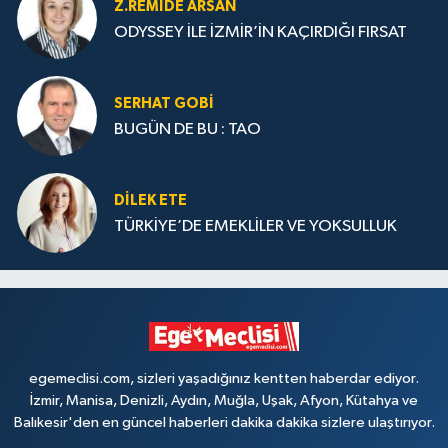
Z.REMIDE ARSAN
ODYSSEY İLE İZMİR’İN KAÇIRDIĞI FIRSAT
SERHAT GOBİ
BUGÜN DE BU : TAO
DILEK ETE
TÜRKİYE’DE EMEKLİLER VE YOKSULLUK
egemeclisi.com, sizleri yaşadığınız kentten haberdar ediyor.
İzmir, Manisa, Denizli, Aydın, Muğla, Uşak, Afyon, Kütahya ve
Balıkesir'den en güncel haberleri dakika dakika sizlere ulaştırıyor.