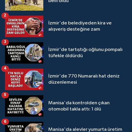
belli oldu
2
İzmir'de belediyeden kira ve
alışveriş desteğine zam
3
İzmir'de tartıştığı oğlunu pompalı
tüfekle öldürdü
4
İzmir'de 770 Numaralı hat deniz
düzenlemesi
5
Manisa'da kontrolden çıkan
otomobil takla attı: 1 ölü
6
Manisa'da alevler yumurta üretim