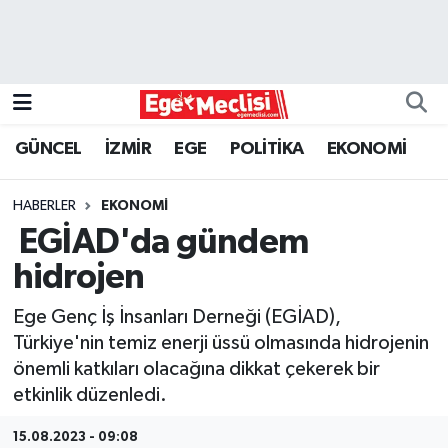
EGE
EKONOMİ
GÜNCEL
İZMİR
EGE
POLİTİKA
EKONOMİ
GÜNCEL
HABERLER
EKONOMİ
İZMİR
EGİAD'da gündem
hidrojen
ÖZEL HABER
Ege Genç İş İnsanları Derneği (EGİAD),
POLİTİKA
Türkiye'nin temiz enerji üssü olmasında hidrojenin
önemli katkıları olacağına dikkat çekerek bir
Programlar
etkinlik düzenledi.
SPOR
15.08.2023 - 09:08