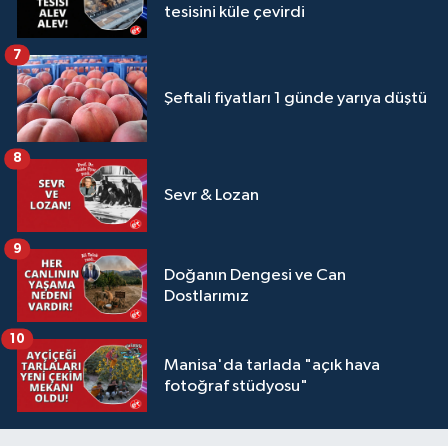
tesisini küle çevirdi
7
Şeftali fiyatları 1 günde yarıya düştü
8
Sevr & Lozan
9
Doğanın Dengesi ve Can
Dostlarımız
10
Manisa'da tarlada "açık hava
fotoğraf stüdyosu"