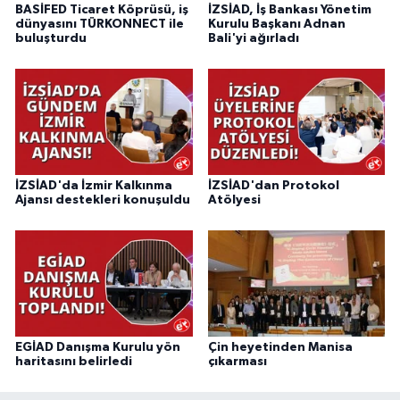
BASİFED Ticaret Köprüsü, iş
İZSİAD, İş Bankası Yönetim
dünyasını TÜRKONNECT ile
Kurulu Başkanı Adnan
buluşturdu
Bali'yi ağırladı
İZSİAD'da İzmir Kalkınma
İZSİAD'dan Protokol
Ajansı destekleri konuşuldu
Atölyesi
EGİAD Danışma Kurulu yön
Çin heyetinden Manisa
haritasını belirledi
çıkarması