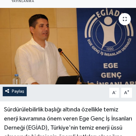
YAYINLANMA
YAŞAM
Paylaş
-
+
A
A
Sürdürülebilirlik başlığı altında özellikle temiz
enerji kavramına önem veren Ege Genç İş İnsanları
Derneği (EGİAD), Türkiye'nin temiz enerji üssü