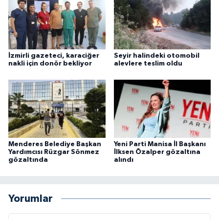
İzmirli gazeteci, karaciğer
Seyir halindeki otomobil
nakli için donör bekliyor
alevlere teslim oldu
Menderes Belediye Başkan
Yeni Parti Manisa İl Başkanı
Yardımcısı Rüzgar Sönmez
İlksen Özalper gözaltına
gözaltında
alındı
Yorumlar