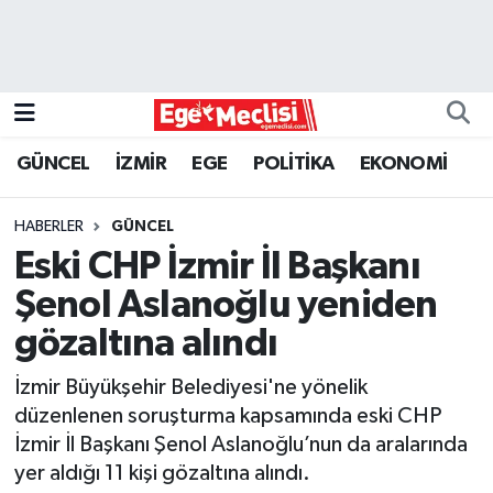
EGE
EKONOMİ
GÜNCEL
İZMİR
EGE
POLİTİKA
EKONOMİ
GÜNCEL
HABERLER
GÜNCEL
İZMİR
Eski CHP İzmir İl Başkanı
Şenol Aslanoğlu yeniden
ÖZEL HABER
gözaltına alındı
POLİTİKA
İzmir Büyükşehir Belediyesi'ne yönelik
düzenlenen soruşturma kapsamında eski CHP
Programlar
İzmir İl Başkanı Şenol Aslanoğlu’nun da aralarında
yer aldığı 11 kişi gözaltına alındı.
SPOR