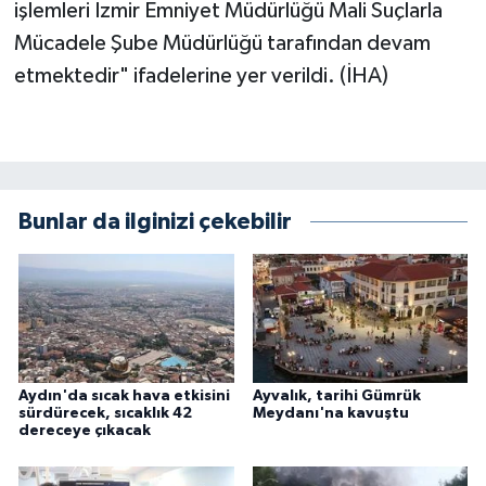
işlemleri İzmir Emniyet Müdürlüğü Mali Suçlarla
Mücadele Şube Müdürlüğü tarafından devam
etmektedir" ifadelerine yer verildi. (İHA)
Bunlar da ilginizi çekebilir
Aydın'da sıcak hava etkisini
Ayvalık, tarihi Gümrük
sürdürecek, sıcaklık 42
Meydanı'na kavuştu
dereceye çıkacak