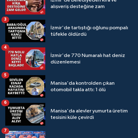
İzmir'de belediyeden kira ve
alışveriş desteğine zam
3
İzmir'de tartıştığı oğlunu pompalı
tüfekle öldürdü
4
İzmir'de 770 Numaralı hat deniz
düzenlemesi
5
Manisa'da kontrolden çıkan
otomobil takla attı: 1 ölü
6
Manisa'da alevler yumurta üretim
tesisini küle çevirdi
7