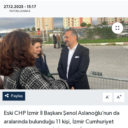
27.12.2025 - 15:17
YAŞAM
YAYINLANMA
Paylaş
-
+
A
A
Eski CHP İzmir İl Başkanı Şenol Aslanoğlu’nun da
aralarında bulunduğu 11 kişi, İzmir Cumhuriyet