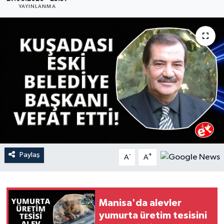
YAYINLANMA
YAŞAM
Paylaş
-
+
A
A
Manisa'da alevler
yumurta üretim tesisini