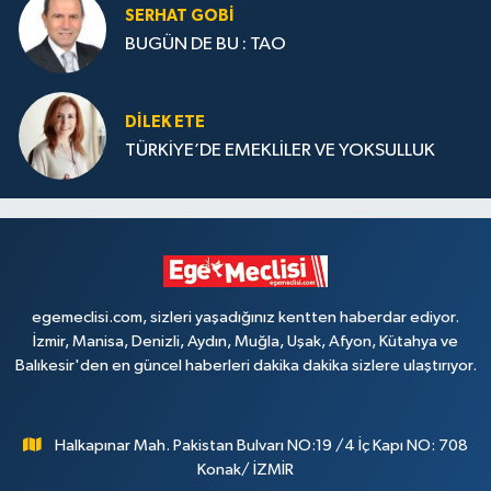
SERHAT GOBİ
BUGÜN DE BU : TAO
DILEK ETE
TÜRKİYE’DE EMEKLİLER VE YOKSULLUK
egemeclisi.com, sizleri yaşadığınız kentten haberdar ediyor.
İzmir, Manisa, Denizli, Aydın, Muğla, Uşak, Afyon, Kütahya ve
Balıkesir'den en güncel haberleri dakika dakika sizlere ulaştırıyor.
Halkapınar Mah. Pakistan Bulvarı NO:19 /4 İç Kapı NO: 708
Konak/ İZMİR