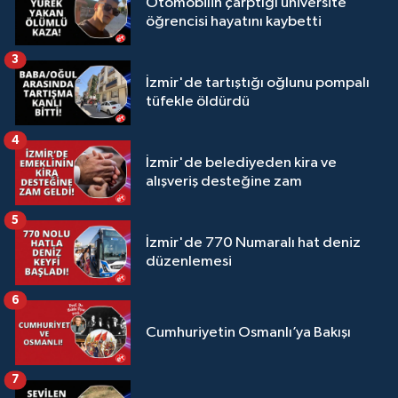
Otomobilin çarptığı üniversite
öğrencisi hayatını kaybetti
3
İzmir'de tartıştığı oğlunu pompalı
tüfekle öldürdü
4
İzmir'de belediyeden kira ve
alışveriş desteğine zam
5
İzmir'de 770 Numaralı hat deniz
düzenlemesi
6
Cumhuriyetin Osmanlı’ya Bakışı
7