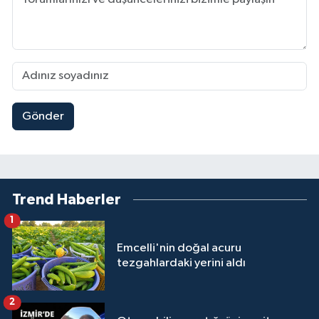
Gönder
Trend Haberler
1
Emcelli'nin doğal acuru
tezgahlardaki yerini aldı
2