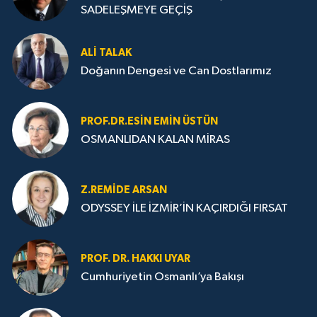
SADELEŞMEYE GEÇİŞ
ALI TALAK
Doğanın Dengesi ve Can Dostlarımız
PROF.DR.ESIN EMIN ÜSTÜN
OSMANLIDAN KALAN MİRAS
Z.REMIDE ARSAN
ODYSSEY İLE İZMİR’İN KAÇIRDIĞI FIRSAT
PROF. DR. HAKKI UYAR
Cumhuriyetin Osmanlı’ya Bakışı