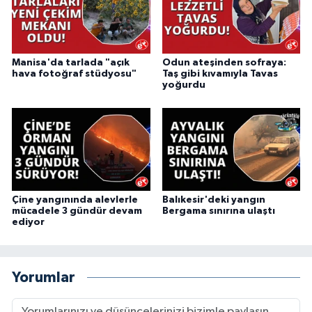
Manisa'da tarlada "açık
Odun ateşinden sofraya:
hava fotoğraf stüdyosu"
Taş gibi kıvamıyla Tavas
yoğurdu
Çine yangınında alevlerle
Balıkesir'deki yangın
mücadele 3 gündür devam
Bergama sınırına ulaştı
ediyor
Yorumlar