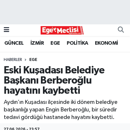
EGE
EKONOMİ
GÜNCEL
İZMİR
EGE
POLİTİKA
EKONOMİ
GÜNCEL
HABERLER
EGE
İZMİR
Eski Kuşadası Belediye
Başkanı Berberoğlu
ÖZEL HABER
hayatını kaybetti
POLİTİKA
Aydın’ın Kuşadası ilçesinde iki dönem belediye
başkanlığı yapan Engin Berberoğlu, bir süredir
Programlar
tedavi gördüğü hastanede hayatını kaybetti.
SPOR
27.06.2026 - 23:57