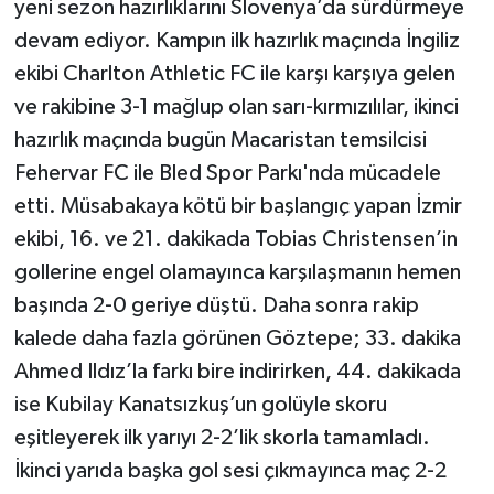
yeni sezon hazırlıklarını Slovenya’da sürdürmeye
devam ediyor. Kampın ilk hazırlık maçında İngiliz
ekibi Charlton Athletic FC ile karşı karşıya gelen
ve rakibine 3-1 mağlup olan sarı-kırmızılılar, ikinci
hazırlık maçında bugün Macaristan temsilcisi
Fehervar FC ile Bled Spor Parkı'nda mücadele
etti. Müsabakaya kötü bir başlangıç yapan İzmir
ekibi, 16. ve 21. dakikada Tobias Christensen’in
gollerine engel olamayınca karşılaşmanın hemen
başında 2-0 geriye düştü. Daha sonra rakip
kalede daha fazla görünen Göztepe; 33. dakika
Ahmed Ildız’la farkı bire indirirken, 44. dakikada
ise Kubilay Kanatsızkuş’un golüyle skoru
eşitleyerek ilk yarıyı 2-2’lik skorla tamamladı.
İkinci yarıda başka gol sesi çıkmayınca maç 2-2