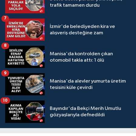
trafik tamamen durdu
7
İzmir'de belediyeden kira ve
alışveriş desteğine zam
8
Manisa'da kontrolden çıkan
otomobil takla attı: 1 ölü
9
Manisa'da alevler yumurta üretim
tesisini küle çevirdi
10
Bayındır'da Bekçi Merih Umutlu
gözyaşlarıyla defnedildi