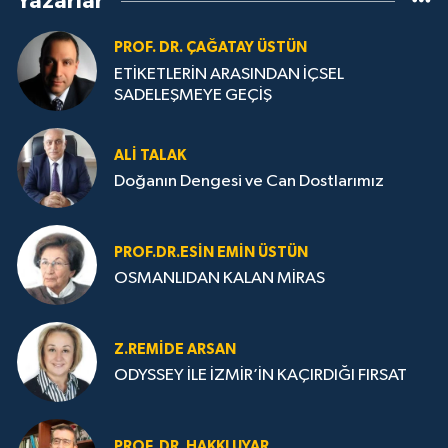
Yazarlar
PROF. DR. ÇAĞATAY ÜSTÜN
ETİKETLERİN ARASINDAN İÇSEL
SADELEŞMEYE GEÇİŞ
ALI TALAK
Doğanın Dengesi ve Can Dostlarımız
PROF.DR.ESIN EMIN ÜSTÜN
OSMANLIDAN KALAN MİRAS
Z.REMIDE ARSAN
ODYSSEY İLE İZMİR’İN KAÇIRDIĞI FIRSAT
PROF. DR. HAKKI UYAR