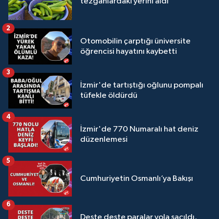
tezgahlardaki yerini aldı
2
Otomobilin çarptığı üniversite
öğrencisi hayatını kaybetti
3
İzmir'de tartıştığı oğlunu pompalı
tüfekle öldürdü
4
İzmir'de 770 Numaralı hat deniz
düzenlemesi
5
Cumhuriyetin Osmanlı’ya Bakışı
6
Deste deste paralar yola saçıldı,