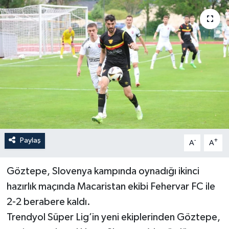
YAŞAM
Paylaş
-
+
A
A
Göztepe, Slovenya kampında oynadığı ikinci
hazırlık maçında Macaristan ekibi Fehervar FC ile
2-2 berabere kaldı.
Trendyol Süper Lig’in yeni ekiplerinden Göztepe,