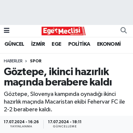
EGE
EKONOMİ
GÜNCEL
İZMİR
EGE
POLİTİKA
EKONOMİ
GÜNCEL
HABERLER
SPOR
İZMİR
Göztepe, ikinci hazırlık
maçında berabere kaldı
ÖZEL HABER
Göztepe, Slovenya kampında oynadığı ikinci
POLİTİKA
hazırlık maçında Macaristan ekibi Fehervar FC ile
2-2 berabere kaldı.
Programlar
17.07.2024 - 16:26
17.07.2024 - 18:11
YAYINLANMA
GÜNCELLEME
SPOR