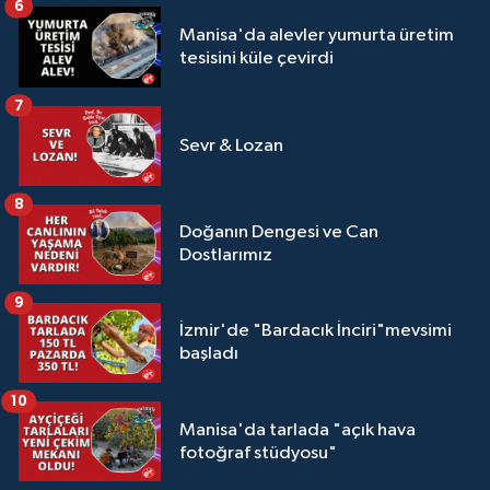
6
Manisa'da alevler yumurta üretim
tesisini küle çevirdi
7
Sevr & Lozan
8
Doğanın Dengesi ve Can
Dostlarımız
9
İzmir'de "Bardacık İnciri"mevsimi
başladı
10
Manisa'da tarlada "açık hava
fotoğraf stüdyosu"