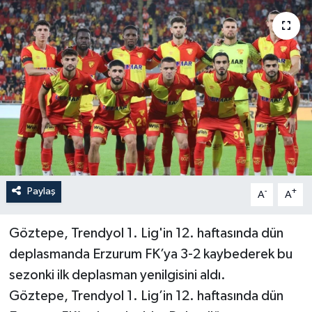
YAŞAM
Paylaş
-
+
A
A
Göztepe, Trendyol 1. Lig'in 12. haftasında dün
deplasmanda Erzurum FK’ya 3-2 kaybederek bu
sezonki ilk deplasman yenilgisini aldı.
Göztepe, Trendyol 1. Lig’in 12. haftasında dün