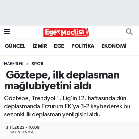
EGE
EKONOMİ
GÜNCEL
İZMİR
EGE
POLİTİKA
EKONOMİ
GÜNCEL
HABERLER
SPOR
İZMİR
Göztepe, ilk deplasman
mağlubiyetini aldı
ÖZEL HABER
Göztepe, Trendyol 1. Lig'in 12. haftasında dün
POLİTİKA
deplasmanda Erzurum FK’ya 3-2 kaybederek bu
sezonki ilk deplasman yenilgisini aldı.
Programlar
13.11.2023 - 10:09
YAYINLANMA
SPOR