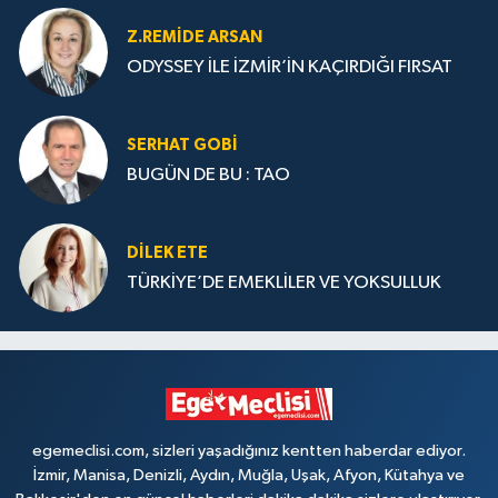
Z.REMIDE ARSAN
ODYSSEY İLE İZMİR’İN KAÇIRDIĞI FIRSAT
SERHAT GOBİ
BUGÜN DE BU : TAO
DILEK ETE
TÜRKİYE’DE EMEKLİLER VE YOKSULLUK
egemeclisi.com, sizleri yaşadığınız kentten haberdar ediyor.
İzmir, Manisa, Denizli, Aydın, Muğla, Uşak, Afyon, Kütahya ve