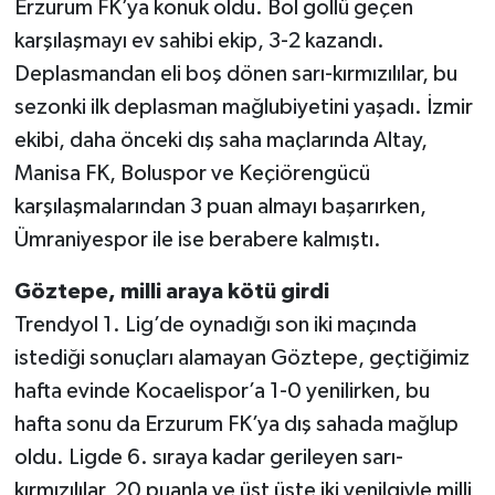
Erzurum FK’ya konuk oldu. Bol gollü geçen
karşılaşmayı ev sahibi ekip, 3-2 kazandı.
Deplasmandan eli boş dönen sarı-kırmızılılar, bu
sezonki ilk deplasman mağlubiyetini yaşadı. İzmir
ekibi, daha önceki dış saha maçlarında Altay,
Manisa FK, Boluspor ve Keçiörengücü
karşılaşmalarından 3 puan almayı başarırken,
Ümraniyespor ile ise berabere kalmıştı.
Göztepe, milli araya kötü girdi
Trendyol 1. Lig’de oynadığı son iki maçında
istediği sonuçları alamayan Göztepe, geçtiğimiz
hafta evinde Kocaelispor’a 1-0 yenilirken, bu
hafta sonu da Erzurum FK’ya dış sahada mağlup
oldu. Ligde 6. sıraya kadar gerileyen sarı-
kırmızılılar, 20 puanla ve üst üste iki yenilgiyle milli