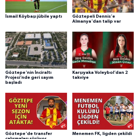
İsmail Köybaşı jübile yaptı
Göztepeli Dennis'e
Almanya'dan talip var
Göztepe'nin İnciraltı
Karşıyaka Voleybol’dan 2
Projesi’nde geri sayım
takviye
başladı
Göztepe'de transfer
Menemen FK, ligden çekildi
çalışmaları sürüyor