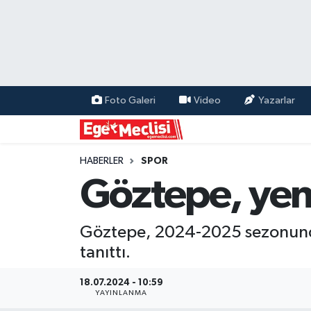
EGE
EKONOMİ
Foto Galeri
Video
Yazarlar
GÜNCEL
İZMİR
HABERLER
SPOR
Göztepe, yeni
ÖZEL HABER
Göztepe, 2024-2025 sezonunda 
POLİTİKA
tanıttı.
Programlar
18.07.2024 - 10:59
YAYINLANMA
SPOR