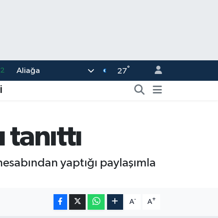
°
Aliağa
17
27
27
İ
35
59
tanıttı
19
.2
esabından yaptığı paylaşımla
-
+
A
A