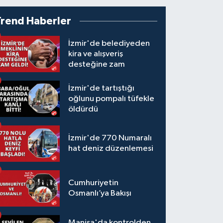
Trend Haberler
İzmir'de belediyeden
kira ve alışveriş
desteğine zam
İzmir'de tartıştığı
oğlunu pompalı tüfekle
öldürdü
İzmir'de 770 Numaralı
hat deniz düzenlemesi
Cumhuriyetin
Osmanlı’ya Bakışı
Manisa'da kontrolden