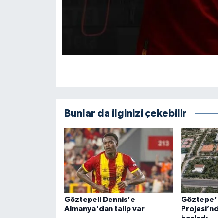
Bunlar da ilginizi çekebilir
Göztepeli Dennis'e
Göztepe'ni
Almanya'dan talip var
Projesi’n
başladı