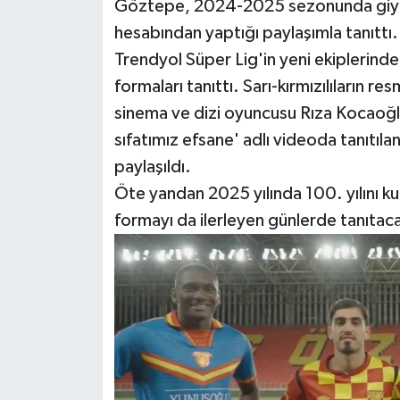
Göztepe, 2024-2025 sezonunda giyec
hesabından yaptığı paylaşımla tanıttı.
Trendyol Süper Lig'in yeni ekipleri
formaları tanıttı. Sarı-kırmızılıların 
sinema ve dizi oyuncusu Rıza Kocaoğlu
sıfatımız efsane' adlı videoda tanıtılan 
paylaşıldı.
Öte yandan 2025 yılında 100. yılını k
formayı da ilerleyen günlerde tanıtac