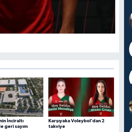
n İnciraltı
Karşıyaka Voleybol’dan 2
de geri sayım
takviye