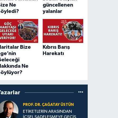
Bize Ne
güncellenen
Söyledi?
yalanlar
aritalar Bize
Kıbrıs Barış
Ege’nin
Harekatı
Geleceği
Hakkında Ne
Söylüyor?
Yazarlar
PROF. DR. ÇAĞATAY ÜSTÜN
ETİKETLERİN ARASINDAN
İÇSEL SADELEŞMEYE GEÇİŞ