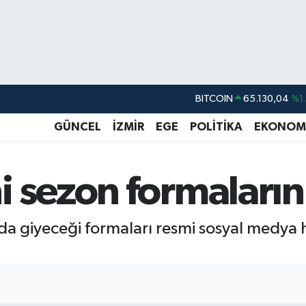
DOLAR
47,7106
%0.
EURO
55,1652
%0.
GÜNCEL
İZMİR
EGE
POLİTİKA
EKONOM
STERLİN
64,4046
%0.
GRAM ALTIN
6648.99
%2.
 sezon formalarını 
BİST100
13.773
%-
BITCOIN
65.130,04
%1
giyeceği formaları resmi sosyal medya h