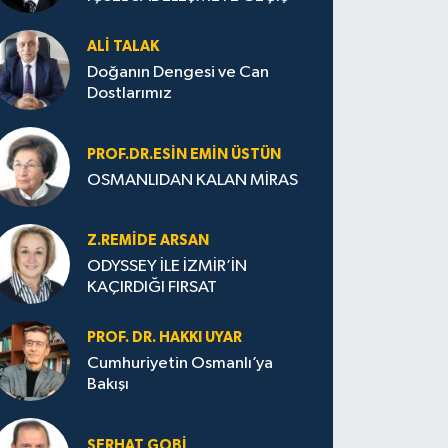
ALI TALAK
Doğanın Dengesi ve Can
Dostlarımız
PROF.DR.ESIN EMIN ÜSTÜN
OSMANLIDAN KALAN MİRAS
Z.REMIDE ARSAN
ODYSSEY İLE İZMİR’İN
KAÇIRDIĞI FIRSAT
PROF. DR. HAKKI UYAR
Cumhuriyetin Osmanlı’ya
Bakışı
SERHAT GOBİ