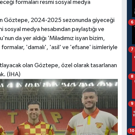
eği formaları resmi sosyal medya
nden Göztepe, 2024-2025 sezonunda giyeceği
6
resmi sosyal medya hesabından paylaştığı ve
'nun da yer aldığı 'Miladımız isyan bizim,
formalar, 'damalı', 'asil' ve 'efsane' isimleriyle
7
utlayacak olan Göztepe, özel olarak tasarlanan
ak. (İHA)
8
9
10