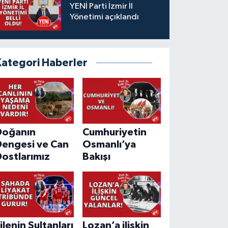
YENİ Parti İzmir İl
Yönetimi açıklandı
Kategori Haberler
Doğanın
Cumhuriyetin
Dengesi ve Can
Osmanlı’ya
ostlarımız
Bakışı
ilenin Sultanları
Lozan’a ilişkin