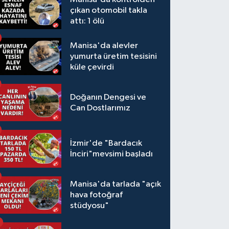
çıkan otomobil takla
attı: 1 ölü
Manisa'da alevler
yumurta üretim tesisini
küle çevirdi
Doğanın Dengesi ve
Can Dostlarımız
İzmir'de "Bardacık
İnciri"mevsimi başladı
Manisa'da tarlada "açık
hava fotoğraf
stüdyosu"