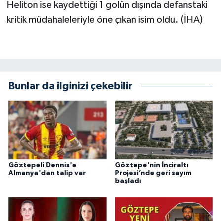
Heliton ise kaydettiği 1 golün dışında defanstaki
kritik müdahaleleriyle öne çıkan isim oldu. (İHA)
Bunlar da ilginizi çekebilir
Göztepeli Dennis'e
Göztepe'nin İnciraltı
Almanya'dan talip var
Projesi’nde geri sayım
başladı