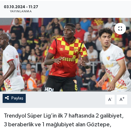
03.10.2024 - 11:27
YAŞAM
YAYINLANMA
Paylaş
-
+
A
A
Trendyol Süper Lig’in ilk 7 haftasında 2 galibiyet,
3 beraberlik ve 1 mağlubiyet alan Göztepe,