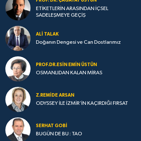
PROF. DR. ÇAĞATAY ÜSTÜN
ETİKETLERİN ARASINDAN İÇSEL
SADELEŞMEYE GEÇİŞ
ALI TALAK
Doğanın Dengesi ve Can Dostlarımız
PROF.DR.ESIN EMIN ÜSTÜN
OSMANLIDAN KALAN MİRAS
Z.REMIDE ARSAN
ODYSSEY İLE İZMİR’İN KAÇIRDIĞI FIRSAT
SERHAT GOBİ
BUGÜN DE BU : TAO