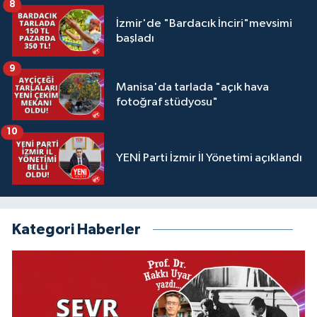
8
İzmir'de "Bardacık İnciri"mevsimi
başladı
9
Manisa'da tarlada "açık hava
fotoğraf stüdyosu"
10
YENİ Parti İzmir İl Yönetimi açıklandı
Kategori Haberler