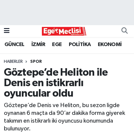
EGE
EKONOMİ
GÜNCEL
İZMİR
EGE
POLİTİKA
EKONOMİ
GÜNCEL
HABERLER
SPOR
İZMİR
Göztepe’de Heliton ile
Denis en istikrarlı
ÖZEL HABER
oyuncular oldu
POLİTİKA
Göztepe’de Denis ve Heliton, bu sezon ligde
oynanan 6 maçta da 90’ar dakika forma giyerek
Programlar
takımın en istikrarlı iki oyuncusu konumunda
bulunuyor.
SPOR