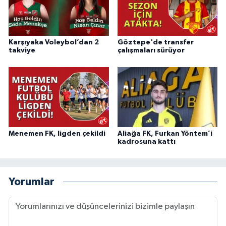
Karşıyaka Voleybol’dan 2
Göztepe'de transfer
takviye
çalışmaları sürüyor
Menemen FK, ligden çekildi
Aliağa FK, Furkan Yöntem’i
kadrosuna kattı
Yorumlar