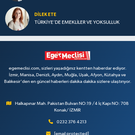
DILEK ETE
TÜRKİYE’DE EMEKLİLER VE YOKSULLUK
egemeclisi.com, sizleri yaşadığınız kentten haberdar ediyor.
İzmir, Manisa, Denizli, Aydın, Muğla, Uşak, Afyon, Kütahya ve
Balıkesir'den en güncel haberleri dakika dakika sizlere ulaştırıyor.
Halkapınar Mah. Pakistan Bulvarı NO:19 /4 İç Kapı NO: 708
Konak/ İZMİR
0232 376 4213
[email protected]