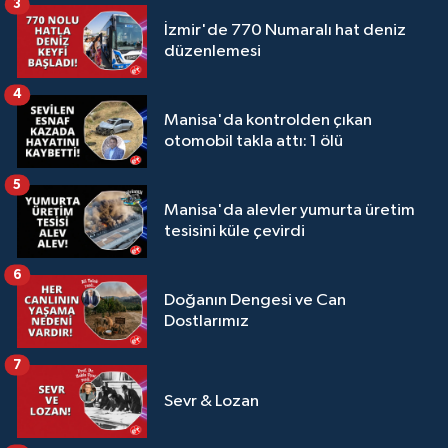
3
İzmir'de 770 Numaralı hat deniz
düzenlemesi
4
Manisa'da kontrolden çıkan
otomobil takla attı: 1 ölü
5
Manisa'da alevler yumurta üretim
tesisini küle çevirdi
6
Doğanın Dengesi ve Can
Dostlarımız
7
Sevr & Lozan