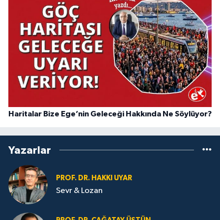
Haritalar Bize Ege’nin Geleceği Hakkında Ne Söylüyor?
Yazarlar
PROF. DR. HAKKI UYAR
Sevr & Lozan