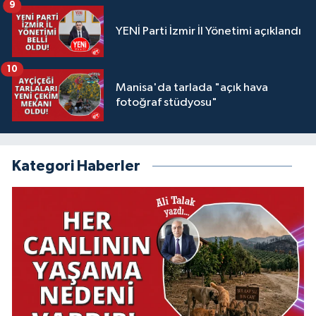
9
YENİ Parti İzmir İl Yönetimi açıklandı
10
Manisa'da tarlada "açık hava
fotoğraf stüdyosu"
Kategori Haberler