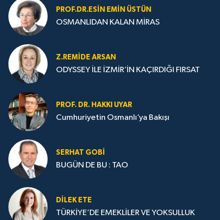
PROF.DR.ESIN EMIN ÜSTÜN
OSMANLIDAN KALAN MİRAS
Z.REMIDE ARSAN
ODYSSEY İLE İZMİR’İN KAÇIRDIĞI FIRSAT
PROF. DR. HAKKI UYAR
Cumhuriyetin Osmanlı’ya Bakışı
SERHAT GOBİ
BUGÜN DE BU : TAO
DILEK ETE
TÜRKİYE’DE EMEKLİLER VE YOKSULLUK