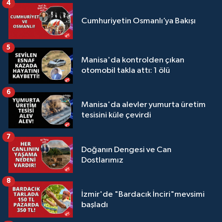
4
Cumhuriyetin Osmanlı’ya Bakışı
5
Manisa'da kontrolden çıkan
otomobil takla attı: 1 ölü
6
Manisa'da alevler yumurta üretim
tesisini küle çevirdi
7
Doğanın Dengesi ve Can
Dostlarımız
8
İzmir'de "Bardacık İnciri"mevsimi
başladı