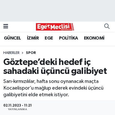
EGE
EKONOMİ
GÜNCEL
İZMİR
EGE
POLİTİKA
EKONOMİ
GÜNCEL
HABERLER
SPOR
İZMİR
Göztepe’deki hedef iç
sahadaki üçüncü galibiyet
ÖZEL HABER
Sarı-kırmızılılar, hafta sonu oynanacak maçta
POLİTİKA
Kocaelispor’u mağlup ederek evindeki üçüncü
galibiyetini elde etmek istiyor.
Programlar
02.11.2023 - 11:21
YAYINLANMA
SPOR