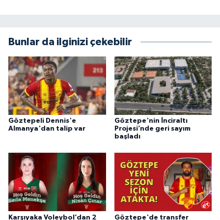
Bunlar da ilginizi çekebilir
Göztepeli Dennis'e
Göztepe'nin İnciraltı
Almanya'dan talip var
Projesi’nde geri sayım
başladı
Karşıyaka Voleybol’dan 2
Göztepe'de transfer