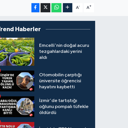
-
+
A
A
Trend Haberler
Emcelli'nin doğal acuru
tezgahlardaki yerini
aldı
Otomobilin çarptığı
üniversite öğrencisi
hayatını kaybetti
İzmir'de tartıştığı
oğlunu pompalı tüfekle
öldürdü