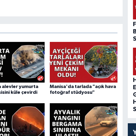
F
H
 alevler yumurta
Manisa'da tarlada "açık hava
isini küle çevirdi
fotoğraf stüdyosu"