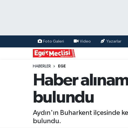
EGE
EKONOMİ
Foto Galeri
Video
Yazarlar
GÜNCEL
İZMİR
HABERLER
EGE
Haber alınam
ÖZEL HABER
bulundu
POLİTİKA
Programlar
Aydın'ın Buharkent ilçesinde k
bulundu.
SPOR