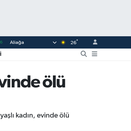
66
°
Aliağa
26
05
İ
18
22
vinde ölü
39
0
aşlı kadın, evinde ölü