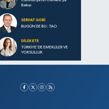
Cumhuriyetin Osmanlı’ya
Bakışı
SERHAT GOBİ
BUGÜN DE BU : TAO
DILEK ETE
TÜRKİYE’DE EMEKLİLER VE
YOKSULLUK