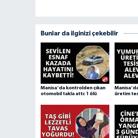
Bunlar da ilginizi çekebilir
Manisa'da kontrolden çıkan
Manisa'da
otomobil takla attı: 1 ölü
üretim tes