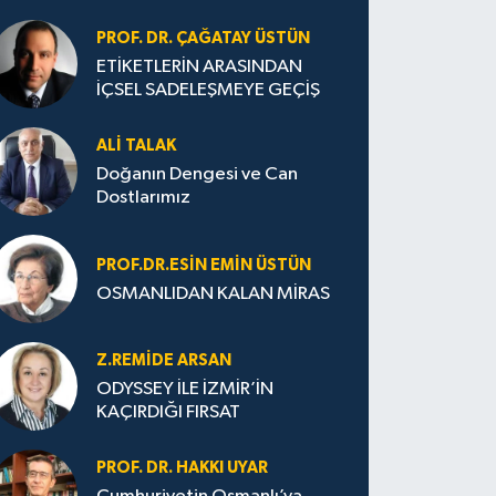
PROF. DR. ÇAĞATAY ÜSTÜN
ETİKETLERİN ARASINDAN
İÇSEL SADELEŞMEYE GEÇİŞ
ALI TALAK
Doğanın Dengesi ve Can
Dostlarımız
PROF.DR.ESIN EMIN ÜSTÜN
OSMANLIDAN KALAN MİRAS
Z.REMIDE ARSAN
ODYSSEY İLE İZMİR’İN
KAÇIRDIĞI FIRSAT
PROF. DR. HAKKI UYAR