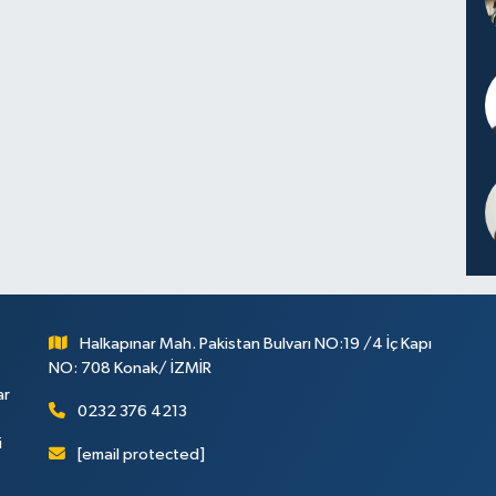
Halkapınar Mah. Pakistan Bulvarı NO:19 /4 İç Kapı
NO: 708 Konak/ İZMİR
ar
0232 376 4213
i
[email protected]