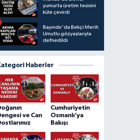
yumurta üretim tesisini
küle çevirdi
Bayındır'da Bekçi Merih
Umutlu gözyaşlarıyla
defnedildi
Kategori Haberler
Doğanın
Cumhuriyetin
Dengesi ve Can
Osmanlı’ya
ostlarımız
Bakışı