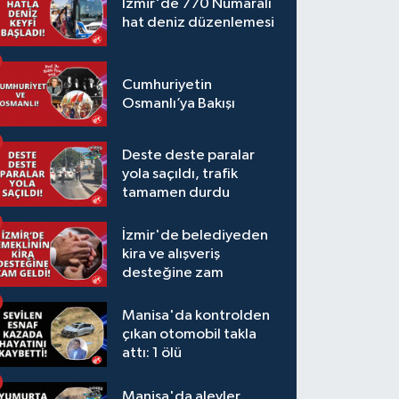
İzmir'de 770 Numaralı
hat deniz düzenlemesi
Cumhuriyetin
Osmanlı’ya Bakışı
Deste deste paralar
yola saçıldı, trafik
tamamen durdu
İzmir'de belediyeden
kira ve alışveriş
desteğine zam
Manisa'da kontrolden
çıkan otomobil takla
attı: 1 ölü
Manisa'da alevler