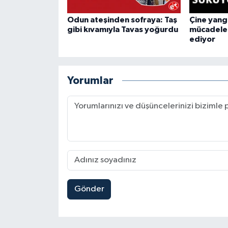
Odun ateşinden sofraya: Taş
Çine yang
gibi kıvamıyla Tavas yoğurdu
mücadele
ediyor
Yorumlar
Gönder