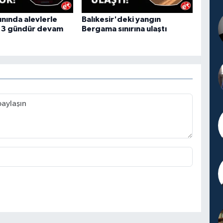
ınında alevlerle
Balıkesir'deki yangın
 3 gündür devam
Bergama sınırına ulaştı