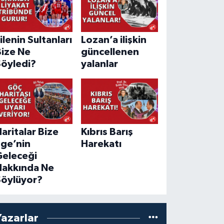
ilenin Sultanları
Lozan’a ilişkin
Bize Ne
güncellenen
Söyledi?
yalanlar
aritalar Bize
Kıbrıs Barış
Ege’nin
Harekatı
Geleceği
Hakkında Ne
Söylüyor?
Yazarlar