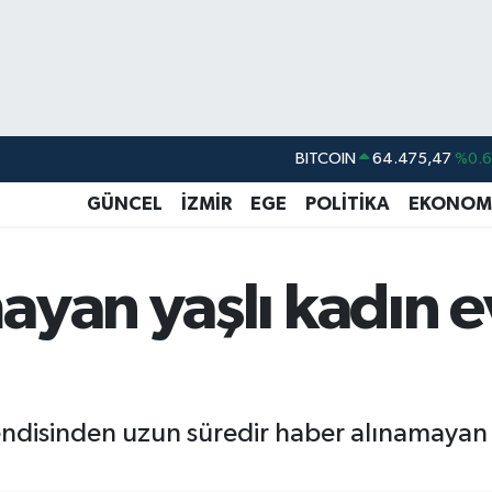
BITCOIN
64.475,47
%0.
DOLAR
47,5971
%0.
GÜNCEL
İZMİR
EGE
POLİTİKA
EKONOM
EURO
55,1336
%0.
STERLİN
64,2534
%0.
ayan yaşlı kadın e
GRAM ALTIN
6518.23
%0.
BİST100
13.703
%
endisinden uzun süredir haber alınamayan y