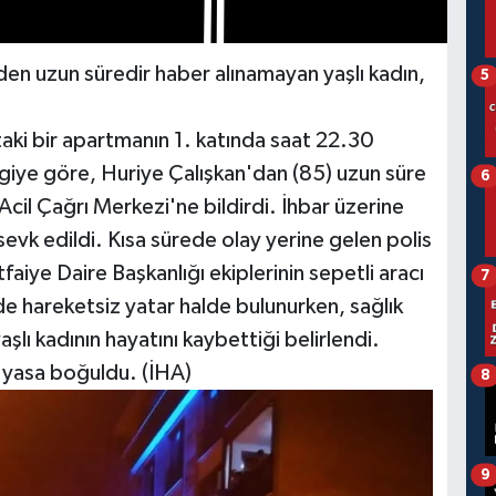
den uzun süredir haber alınamayan yaşlı kadın,
5
aki bir apartmanın 1. katında saat 22.30
lgiye göre, Huriye Çalışkan'dan (85) uzun süre
6
cil Çağrı Merkezi'ne bildirdi. İhbar üzerine
 sevk edildi. Kısa sürede olay yerine gelen polis
faiye Daire Başkanlığı ekiplerinin sepetli aracı
7
vde hareketsiz yatar halde bulunurken, sağlık
şlı kadının hayatını kaybettiği belirlendi.
rı yasa boğuldu. (İHA)
8
9