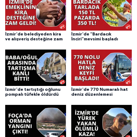
İzmir'de belediyeden kira
İzmir'de "Bardacık
ve alışveriş desteğine zam
İnciri"mevsimi başladı
İzmir'de tartıştığı oğlunu
İzmir'de 770 Numaralı hat
pompalı tüfekle öldürdü
deniz düzenlemesi