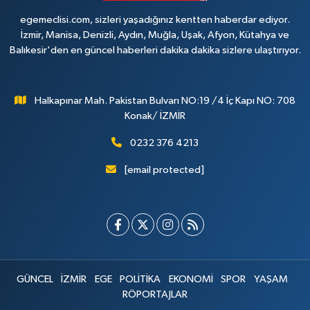
egemeclisi.com, sizleri yaşadığınız kentten haberdar ediyor.
İzmir, Manisa, Denizli, Aydın, Muğla, Uşak, Afyon, Kütahya ve
Balıkesir'den en güncel haberleri dakika dakika sizlere ulaştırıyor.
Halkapınar Mah. Pakistan Bulvarı NO:19 /4 İç Kapı NO: 708
Konak/ İZMİR
0232 376 4213
[email protected]
GÜNCEL
İZMİR
EGE
POLİTİKA
EKONOMİ
SPOR
YAŞAM
RÖPORTAJLAR