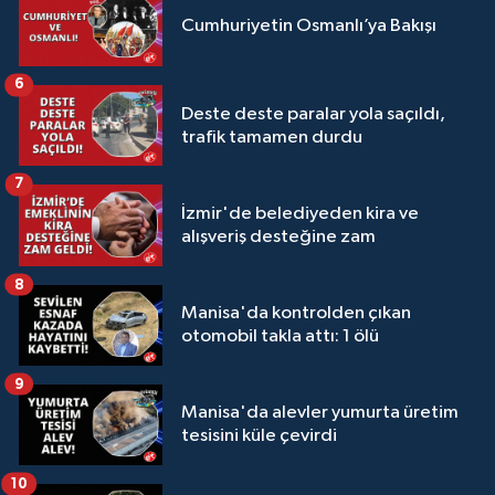
Cumhuriyetin Osmanlı’ya Bakışı
6
Deste deste paralar yola saçıldı,
trafik tamamen durdu
7
İzmir'de belediyeden kira ve
alışveriş desteğine zam
8
Manisa'da kontrolden çıkan
otomobil takla attı: 1 ölü
9
Manisa'da alevler yumurta üretim
tesisini küle çevirdi
10