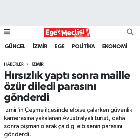
EGE
EKONOMİ
GÜNCEL
İZMİR
EGE
POLİTİKA
EKONOMİ
GÜNCEL
HABERLER
İZMİR
İZMİR
Hırsızlık yaptı sonra maille
özür diledi parasını
ÖZEL HABER
gönderdi
POLİTİKA
İzmir'in Çeşme ilçesinde elbise çalarken güvenlik
kamerasına yakalanan Avustralyalı turist, daha
Programlar
sonra pişman olarak çaldığı elbisenin parasını
gönderdi.
SPOR