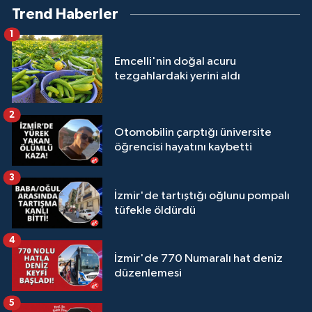
Trend Haberler
1
Emcelli'nin doğal acuru
tezgahlardaki yerini aldı
2
Otomobilin çarptığı üniversite
öğrencisi hayatını kaybetti
3
İzmir'de tartıştığı oğlunu pompalı
tüfekle öldürdü
4
İzmir'de 770 Numaralı hat deniz
düzenlemesi
5