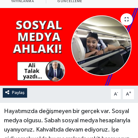
YAYINLANMA
GÜNCELLEME
YAŞAM
Paylaş
-
+
A
A
Hayatımızda değişmeyen bir gerçek var. Sosyal
medya olgusu. Sabah sosyal medya hesaplarıyla
uyanıyoruz. Kahvaltıda devam ediyoruz. İşe