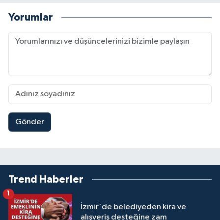
Yorumlar
Gönder
Trend Haberler
1
İzmir'de belediyeden kira ve
alışveriş desteğine zam