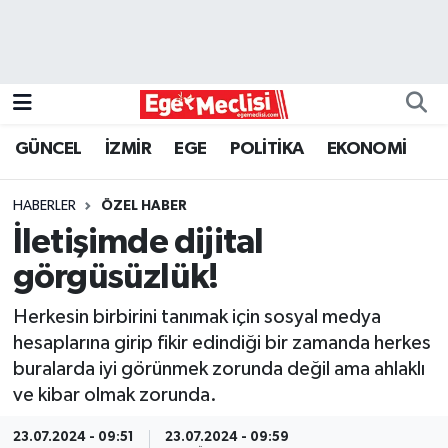
EGE
EKONOMİ
GÜNCEL
İZMİR
EGE
POLİTİKA
EKONOMİ
GÜNCEL
HABERLER
ÖZEL HABER
İZMİR
İletişimde dijital
görgüsüzlük!
ÖZEL HABER
Herkesin birbirini tanımak için sosyal medya
POLİTİKA
hesaplarına girip fikir edindiği bir zamanda herkes
buralarda iyi görünmek zorunda değil ama ahlaklı
Programlar
ve kibar olmak zorunda.
SPOR
23.07.2024 - 09:51
23.07.2024 - 09:59