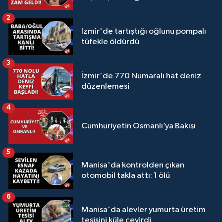
2
İzmir'de tartıştığı oğlunu pompalı
tüfekle öldürdü
3
İzmir'de 770 Numaralı hat deniz
düzenlemesi
4
Cumhuriyetin Osmanlı’ya Bakışı
5
Manisa'da kontrolden çıkan
otomobil takla attı: 1 ölü
6
Manisa'da alevler yumurta üretim
tesisini küle çevirdi