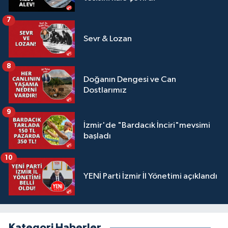
7
Sevr & Lozan
8
Doğanın Dengesi ve Can
Dostlarımız
9
İzmir'de "Bardacık İnciri"mevsimi
başladı
10
YENİ Parti İzmir İl Yönetimi açıklandı
Kategori Haberler