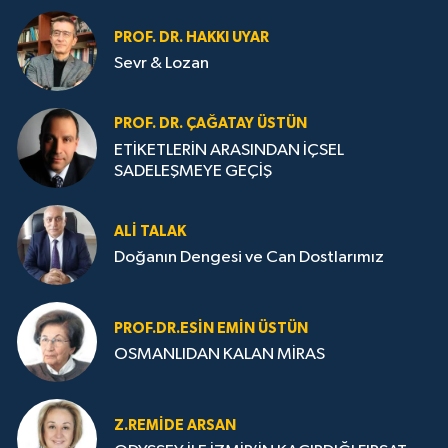
PROF. DR. HAKKI UYAR
Sevr & Lozan
PROF. DR. ÇAĞATAY ÜSTÜN
ETİKETLERİN ARASINDAN İÇSEL
SADELEŞMEYE GEÇİŞ
ALI TALAK
Doğanın Dengesi ve Can Dostlarımız
PROF.DR.ESIN EMIN ÜSTÜN
OSMANLIDAN KALAN MİRAS
Z.REMIDE ARSAN