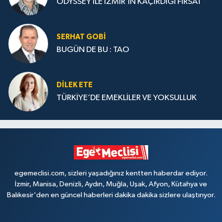
ODYSSEY İLE İZMİR’İN KAÇIRDIĞI FIRSAT
SERHAT GOBİ
BUGÜN DE BU : TAO
DILEK ETE
TÜRKİYE’DE EMEKLİLER VE YOKSULLUK
egemeclisi.com, sizleri yaşadığınız kentten haberdar ediyor.
İzmir, Manisa, Denizli, Aydın, Muğla, Uşak, Afyon, Kütahya ve
Balıkesir'den en güncel haberleri dakika dakika sizlere ulaştırıyor.