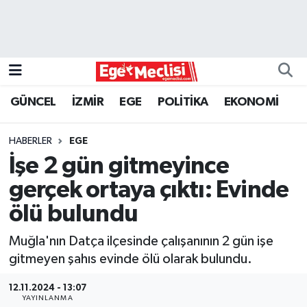
EGE
EKONOMİ
GÜNCEL
İZMİR
EGE
POLİTİKA
EKONOMİ
GÜNCEL
HABERLER
EGE
İZMİR
İşe 2 gün gitmeyince
gerçek ortaya çıktı: Evinde
ÖZEL HABER
ölü bulundu
POLİTİKA
Muğla'nın Datça ilçesinde çalışanının 2 gün işe
gitmeyen şahıs evinde ölü olarak bulundu.
Programlar
12.11.2024 - 13:07
SPOR
YAYINLANMA