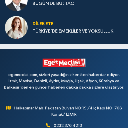
BUGÜN DE BU : TAO
DILEK ETE
TÜRKİYE’DE EMEKLİLER VE YOKSULLUK
egemeclisi.com, sizleri yaşadığınız kentten haberdar ediyor.
İzmir, Manisa, Denizli, Aydın, Muğla, Uşak, Afyon, Kütahya ve
Balıkesir'den en güncel haberleri dakika dakika sizlere ulaştırıyor.
Halkapınar Mah. Pakistan Bulvarı NO:19 /4 İç Kapı NO: 708
Konak/ İZMİR
0232 376 4213