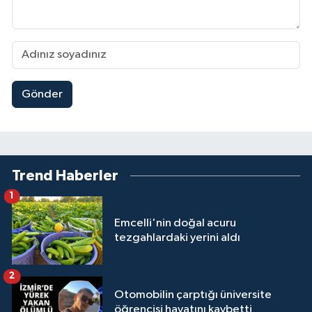
Gönder
Trend Haberler
1
Emcelli'nin doğal acuru
tezgahlardaki yerini aldı
2
Otomobilin çarptığı üniversite
öğrencisi hayatını kaybetti