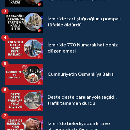
3
İzmir'de tartıştığı oğlunu pompalı
tüfekle öldürdü
4
İzmir'de 770 Numaralı hat deniz
düzenlemesi
5
Cumhuriyetin Osmanlı’ya Bakışı
6
Deste deste paralar yola saçıldı,
trafik tamamen durdu
7
İzmir'de belediyeden kira ve
alışveriş desteğine zam