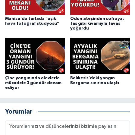
Manisa'da tarlada "açık
Odun ateşinden sofraya:
hava fotoğraf stüdyosu"
Taş gibi kıvamıyla Tavas
yoğurdu
Çine yangınında alevlerle
Balıkesir'deki yangın
mücadele 3 gündür devam
Bergama sınırına ulaştı
ediyor
Yorumlar