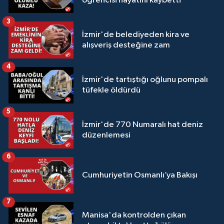
öğrencisi hayatını kaybetti
3
İzmir'de belediyeden kira ve
alışveriş desteğine zam
4
İzmir'de tartıştığı oğlunu pompalı
tüfekle öldürdü
5
İzmir'de 770 Numaralı hat deniz
düzenlemesi
6
Cumhuriyetin Osmanlı’ya Bakışı
7
Manisa'da kontrolden çıkan