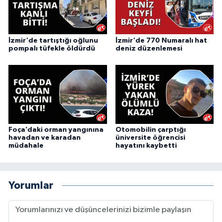
İzmir'de tartıştığı oğlunu
İzmir'de 770 Numaralı hat
pompalı tüfekle öldürdü
deniz düzenlemesi
Foça’daki orman yangınına
Otomobilin çarptığı
havadan ve karadan
üniversite öğrencisi
müdahale
hayatını kaybetti
Yorumlar