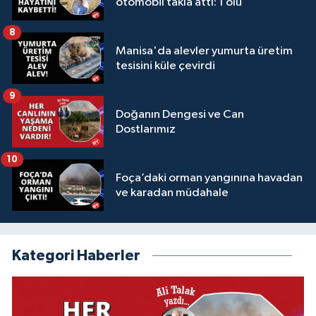
otomobil takla attı: 1 ölü
8
Manisa'da alevler yumurta üretim
tesisini küle çevirdi
9
Doğanın Dengesi ve Can
Dostlarımız
10
Foça’daki orman yangınına havadan
ve karadan müdahale
Kategori Haberler