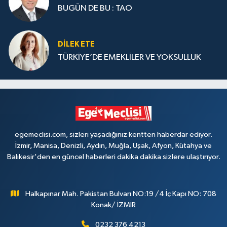
BUGÜN DE BU : TAO
DILEK ETE
TÜRKİYE’DE EMEKLİLER VE YOKSULLUK
egemeclisi.com, sizleri yaşadığınız kentten haberdar ediyor.
İzmir, Manisa, Denizli, Aydın, Muğla, Uşak, Afyon, Kütahya ve
Balıkesir'den en güncel haberleri dakika dakika sizlere ulaştırıyor.
Halkapınar Mah. Pakistan Bulvarı NO:19 /4 İç Kapı NO: 708
Konak/ İZMİR
0232 376 4213