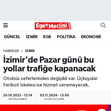
EGE
EKONOMİ
GÜNCEL
İZMİR
EGE
POLİTİKA
EKONOMİ
GÜNCEL
HABERLER
İZMİR
İZMİR
İzimir'de Pazar günü bu
yollar trafiğe kapanacak
ÖZEL HABER
Otobüs seferlerinden değişikli var. Üçkuyular
POLİTİKA
Feribot İskelesi ise hizmet veremeyecek.
Programlar
20.10.2023 - 13:14
03.11.2024 - 13:00
YAYINLANMA
GÜNCELLEME
SPOR