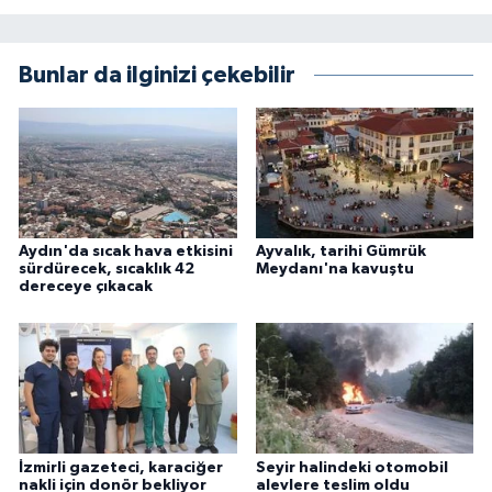
Bunlar da ilginizi çekebilir
Aydın'da sıcak hava etkisini
Ayvalık, tarihi Gümrük
sürdürecek, sıcaklık 42
Meydanı'na kavuştu
dereceye çıkacak
İzmirli gazeteci, karaciğer
Seyir halindeki otomobil
nakli için donör bekliyor
alevlere teslim oldu