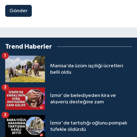
Gönder
Trend Haberler
1
Manisa’da üzüm işçiliği ücretleri
belli oldu
2
İzmir'de belediyeden kira ve
alışveriş desteğine zam
3
İzmir'de tartıştığı oğlunu pompalı
tüfekle öldürdü