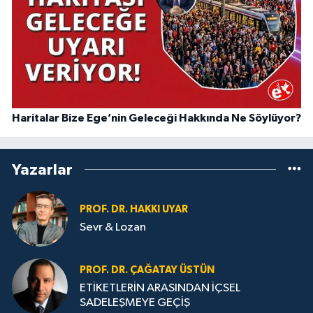
Haritalar Bize Ege’nin Geleceği Hakkında Ne Söylüyor?
Yazarlar
PROF. DR. HAKKI UYAR
Sevr & Lozan
PROF. DR. ÇAĞATAY ÜSTÜN
ETİKETLERİN ARASINDAN İÇSEL
SADELEŞMEYE GEÇİŞ