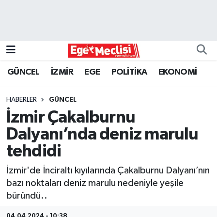
EGE
EKONOMİ
GÜNCEL
İZMİR
EGE
POLİTİKA
EKONOMİ
GÜNCEL
HABERLER
GÜNCEL
İZMİR
İzmir Çakalburnu
Dalyanı’nda deniz marulu
ÖZEL HABER
tehdidi
POLİTİKA
İzmir'de İnciraltı kıyılarında Çakalburnu Dalyanı’nın
bazı noktaları deniz marulu nedeniyle yeşile
Programlar
büründü..
SPOR
04.04.2024 - 10:38