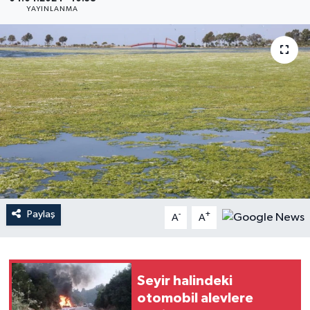
YAYINLANMA
YAŞAM
Paylaş
-
+
A
A
Seyir halindeki
otomobil alevlere