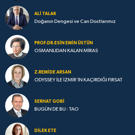
ALI TALAK
Doğanın Dengesi ve Can Dostlarımız
PROF.DR.ESIN EMIN ÜSTÜN
OSMANLIDAN KALAN MİRAS
Z.REMIDE ARSAN
ODYSSEY İLE İZMİR’İN KAÇIRDIĞI FIRSAT
SERHAT GOBİ
BUGÜN DE BU : TAO
DILEK ETE