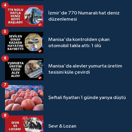
4
İzmir'de 770 Numaralı hat deniz
düzenlemesi
5
Manisa'da kontrolden çıkan
otomobil takla attı: 1 ölü
6
Manisa'da alevler yumurta üretim
tesisini küle çevirdi
7
Şeftali fiyatları 1 günde yarıya düştü
8
Sevr & Lozan