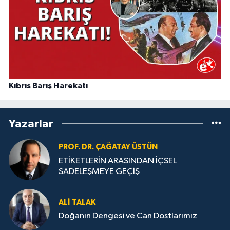
Kıbrıs Barış Harekatı
Yazarlar
PROF. DR. ÇAĞATAY ÜSTÜN
ETİKETLERİN ARASINDAN İÇSEL
SADELEŞMEYE GEÇİŞ
ALI TALAK
Doğanın Dengesi ve Can Dostlarımız