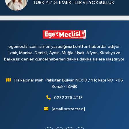
TÜRKİYE’DE EMEKLİLER VE YOKSULLUK
egemeclisi.com, sizleri yaşadığınız kentten haberdar ediyor.
İzmir, Manisa, Denizli, Aydın, Muğla, Uşak, Afyon, Kütahya ve
Balıkesir'den en güncel haberleri dakika dakika sizlere ulaştırıyor.
Halkapınar Mah. Pakistan Bulvarı NO:19 /4 İç Kapı NO: 708
Konak/ İZMİR
0232 376 4213
[email protected]