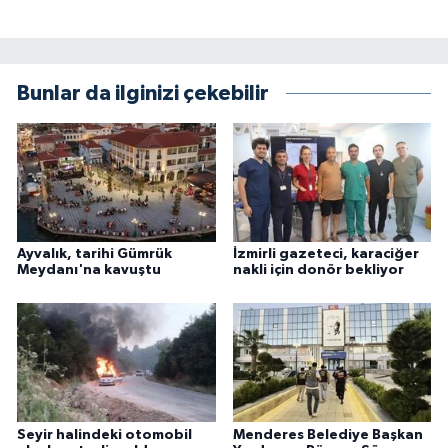
Bunlar da ilginizi çekebilir
Ayvalık, tarihi Gümrük
İzmirli gazeteci, karaciğer
Meydanı'na kavuştu
nakli için donör bekliyor
Seyir halindeki otomobil
Menderes Belediye Başkan