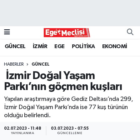
EGE
EKONOMİ
GÜNCEL
İZMİR
EGE
POLİTİKA
EKONOMİ
GÜNCEL
HABERLER
GÜNCEL
İZMİR
İzmir Doğal Yaşam
Parkı’nın göçmen kuşları
ÖZEL HABER
Yapılan araştırmaya göre Gediz Deltası’nda 299,
POLİTİKA
İzmir Doğal Yaşam Parkı’nda ise 77 kuş türünün
olduğu belirlendi.
Programlar
02.07.2023 - 11:48
03.07.2023 - 07:55
YAYINLANMA
GÜNCELLEME
SPOR