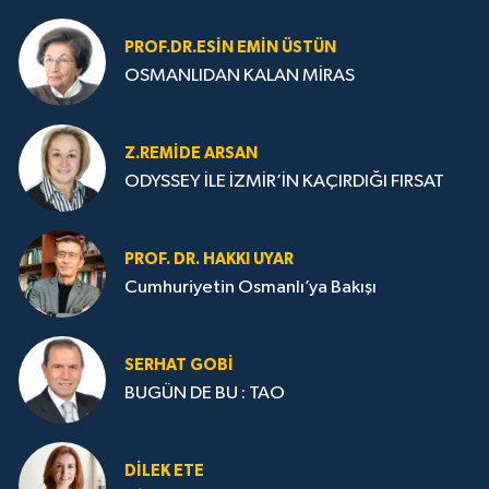
PROF.DR.ESIN EMIN ÜSTÜN
OSMANLIDAN KALAN MİRAS
Z.REMIDE ARSAN
ODYSSEY İLE İZMİR’İN KAÇIRDIĞI FIRSAT
PROF. DR. HAKKI UYAR
Cumhuriyetin Osmanlı’ya Bakışı
SERHAT GOBİ
BUGÜN DE BU : TAO
DILEK ETE