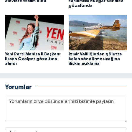
alevlere teslim oldu
Yardımcısı Rüzgar Sönmez
gözaltında
Yeni Parti Manisa İl Başkanı
İzmir Valiliğinden gölette
İlksen Özalper gözaltına
kalan söndürme uçağına
alındı
ilişkin açıklama
Yorumlar