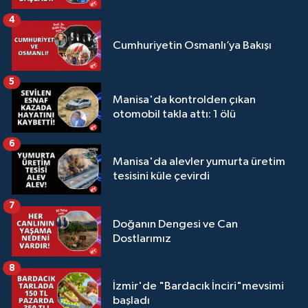
4
Cumhuriyetin Osmanlı’ya Bakışı
5
Manisa'da kontrolden çıkan
otomobil takla attı: 1 ölü
6
Manisa'da alevler yumurta üretim
tesisini küle çevirdi
7
Doğanın Dengesi ve Can
Dostlarımız
8
İzmir'de "Bardacık İnciri"mevsimi
başladı