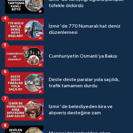
tüfekle öldürdü
4
İzmir'de 770 Numaralı hat deniz
düzenlemesi
5
Cumhuriyetin Osmanlı’ya Bakışı
6
Deste deste paralar yola saçıldı,
trafik tamamen durdu
7
İzmir'de belediyeden kira ve
alışveriş desteğine zam
8