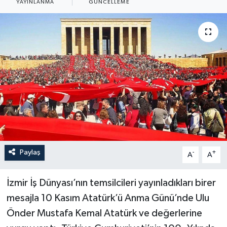
YAYINLANMA
GÜNCELLEME
YAŞAM
Paylaş
-
+
A
A
İzmir İş Dünyası’nın temsilcileri yayınladıkları birer
mesajla 10 Kasım Atatürk’ü Anma Günü’nde Ulu
Önder Mustafa Kemal Atatürk ve değerlerine