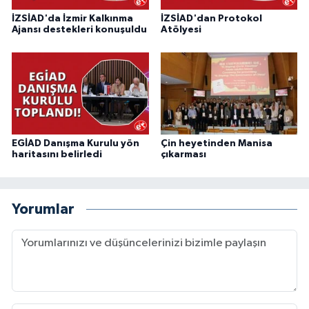
İZSİAD'da İzmir Kalkınma
İZSİAD'dan Protokol
Ajansı destekleri konuşuldu
Atölyesi
EGİAD Danışma Kurulu yön
Çin heyetinden Manisa
haritasını belirledi
çıkarması
Yorumlar