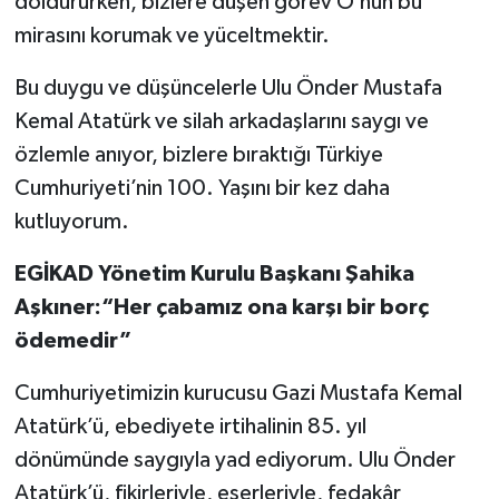
doldururken, bizlere düşen görev O’nun bu
mirasını korumak ve yüceltmektir.
Bu duygu ve düşüncelerle Ulu Önder Mustafa
Kemal Atatürk ve silah arkadaşlarını saygı ve
özlemle anıyor, bizlere bıraktığı Türkiye
Cumhuriyeti’nin 100. Yaşını bir kez daha
kutluyorum.
EGİKAD Yönetim Kurulu Başkanı Şahika
Aşkıner:“Her çabamız ona karşı bir borç
ödemedir”
Cumhuriyetimizin kurucusu Gazi Mustafa Kemal
Atatürk’ü, ebediyete irtihalinin 85. yıl
dönümünde saygıyla yad ediyorum. Ulu Önder
Atatürk’ü, fikirleriyle, eserleriyle, fedakâr