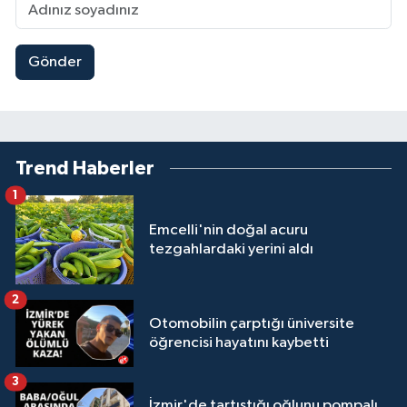
Gönder
Trend Haberler
1
Emcelli'nin doğal acuru
tezgahlardaki yerini aldı
2
Otomobilin çarptığı üniversite
öğrencisi hayatını kaybetti
3
İzmir'de tartıştığı oğlunu pompalı