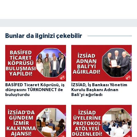
Bunlar da ilginizi çekebilir
BASİFED Ticaret Köprüsü, iş
İZSİAD, İş Bankası Yönetim
dünyasını TÜRKONNECT ile
Kurulu Başkanı Adnan
buluşturdu
Bali'yi ağırladı