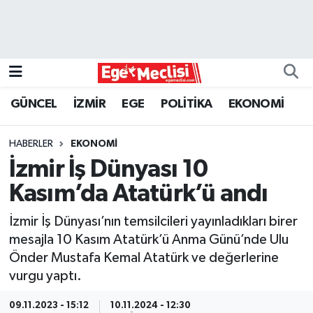
EGE
EKONOMİ
GÜNCEL
İZMİR
EGE
POLİTİKA
EKONOMİ
GÜNCEL
HABERLER
EKONOMİ
İZMİR
İzmir İş Dünyası 10
Kasım’da Atatürk’ü andı
ÖZEL HABER
İzmir İş Dünyası’nın temsilcileri yayınladıkları birer
POLİTİKA
mesajla 10 Kasım Atatürk’ü Anma Günü’nde Ulu
Önder Mustafa Kemal Atatürk ve değerlerine
Programlar
vurgu yaptı.
SPOR
09.11.2023 - 15:12
10.11.2024 - 12:30