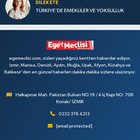
DILEK ETE
TÜRKİYE’DE EMEKLİLER VE YOKSULLUK
egemeclisi.com, sizleri yaşadığınız kentten haberdar ediyor.
İzmir, Manisa, Denizli, Aydın, Muğla, Uşak, Afyon, Kütahya ve
Balıkesir'den en güncel haberleri dakika dakika sizlere ulaştırıyor.
Halkapınar Mah. Pakistan Bulvarı NO:19 /4 İç Kapı NO: 708
Konak/ İZMİR
0232 376 4213
[email protected]