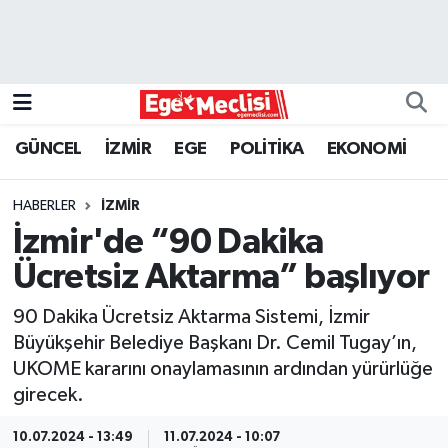
EGE
EKONOMİ
GÜNCEL
İZMİR
EGE
POLİTİKA
EKONOMİ
GÜNCEL
HABERLER
İZMİR
İZMİR
İzmir'de “90 Dakika
Ücretsiz Aktarma” başlıyor
ÖZEL HABER
90 Dakika Ücretsiz Aktarma Sistemi, İzmir
POLİTİKA
Büyükşehir Belediye Başkanı Dr. Cemil Tugay’ın,
UKOME kararını onaylamasının ardından yürürlüğe
Programlar
girecek.
SPOR
10.07.2024 - 13:49
11.07.2024 - 10:07