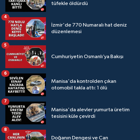
tüfekle öldürdü
4
İzmir'de 770 Numaralı hat deniz
düzenlemesi
5
Cumhuriyetin Osmanlı’ya Bakışı
6
Manisa'da kontrolden çıkan
otomobil takla attı: 1 ölü
7
Manisa'da alevler yumurta üretim
tesisini küle çevirdi
8
Doğanın Dengesi ve Can