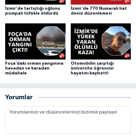
İzmir'de tartıştığı oğlunu
İzmir'de 770 Numaralı hat
pompalı tüfekle öldürdü
deniz düzenlemesi
Foça’daki orman yangınına
Otomobilin çarptığı
havadan ve karadan
üniversite öğrencisi
müdahale
hayatını kaybetti
Yorumlar