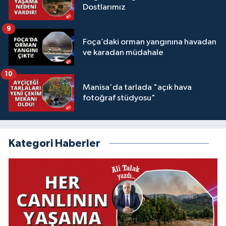
Dostlarımız
9
Foça’daki orman yangınına havadan
ve karadan müdahale
10
Manisa'da tarlada "açık hava
fotoğraf stüdyosu"
Kategori Haberler