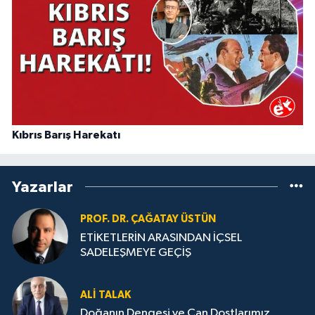
Kıbrıs Barış Harekatı
Yazarlar
PROF. DR. ÇAĞATAY ÜSTÜN
ETİKETLERİN ARASINDAN İÇSEL
SADELEŞMEYE GEÇİŞ
ALI TALAK
Doğanın Dengesi ve Can Dostlarımız