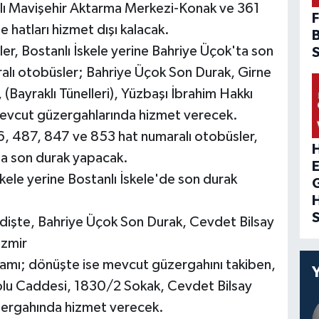
lı Mavişehir Aktarma Merkezi-Konak ve 361
F
 hatları hizmet dışı kalacak.
r, Bostanlı İskele yerine Bahriye Üçok'ta son
lı otobüsler; Bahriye Üçok Son Durak, Girne
 (Bayraklı Tünelleri), Yüzbaşı İbrahim Hakkı
evcut güzergahlarında hizmet verecek.
6, 487, 847 ve 853 hat numaralı otobüsler,
H
ta son durak yapacak.
kele yerine Bostanlı İskele'de son durak
idişte, Bahriye Üçok Son Durak, Cevdet Bilsay
İzmir
amı; dönüşte ise mevcut güzergahını takiben,
dolu Caddesi, 1830/2 Sokak, Cevdet Bilsay
zergahında hizmet verecek.