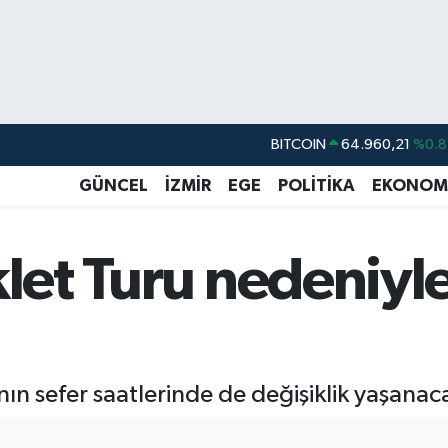
DOLAR
47,7436
%0.1
EURO
55,2510
%0.3
GÜNCEL
İZMİR
EGE
POLİTİKA
EKONOM
STERLİN
64,4811
%0.3
GRAM ALTIN
6660.55
%0.0
klet Turu nedeniyle
BİST100
13.779
%-1
BITCOIN
64.960,21
%0.8
n sefer saatlerinde de değişiklik yaşanac