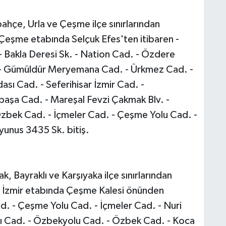
ahçe, Urla ve Çeşme ilçe sınırlarından
 Çeşme etabında Selçuk Efes'ten itibaren -
. - Bakla Deresi Sk. - Nation Cad. - Özdere
. - Gümüldür Meryemana Cad. - Ürkmez Cad. -
ası Cad. - Seferihisar İzmir Cad. -
paşa Cad. - Mareşal Fevzi Çakmak Blv. -
 Özbek Cad. - İçmeler Cad. - Çeşme Yolu Cad. -
yunus 3435 Sk. bitiş.
, Bayraklı ve Karşıyaka ilçe sınırlarından
- İzmir etabında Çeşme Kalesi önünden
ad. - Çeşme Yolu Cad. - İçmeler Cad. - Nuri
tı Cad. - Özbekyolu Cad. - Özbek Cad. - Koca