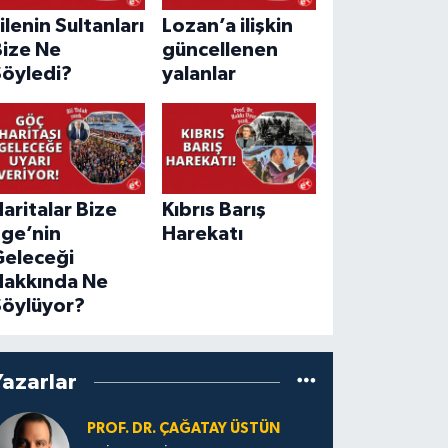
ilenin Sultanları
Lozan’a ilişkin
Bize Ne
güncellenen
Söyledi?
yalanlar
aritalar Bize
Kıbrıs Barış
Ege’nin
Harekatı
Geleceği
Hakkında Ne
Söylüyor?
Yazarlar
PROF. DR. ÇAĞATAY ÜSTÜN