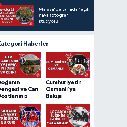
Manisa'da tarlada "açık
hava fotoğraf
stüdyosu"
Kategori Haberler
Doğanın
Cumhuriyetin
Dengesi ve Can
Osmanlı’ya
ostlarımız
Bakışı