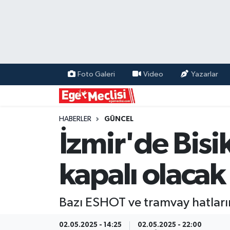
EGE
EKONOMİ
Foto Galeri
Video
Yazarlar
GÜNCEL
İZMİR
HABERLER
GÜNCEL
İzmir'de Bisi
ÖZEL HABER
kapalı olacak
POLİTİKA
Programlar
Bazı ESHOT ve tramvay hatlarını
SPOR
02.05.2025 - 14:25
02.05.2025 - 22:00