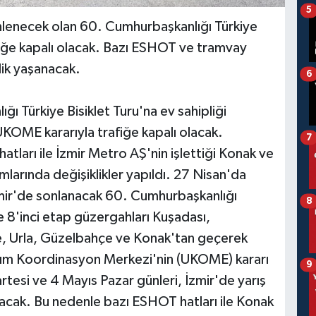
5
nlenecek olan 60. Cumhurbaşkanlığı Türkiye
afiğe kapalı olacak. Bazı ESHOT ve tramvay
lik yaşanacak.
6
ı Türkiye Bisiklet Turu'na ev sahipliği
UKOME kararıyla trafiğe kapalı olacak.
7
ları ile İzmir Metro AŞ'nin işlettiği Konak ve
larında değişiklikler yapıldı. 27 Nisan'da
mir'de sonlanacak 60. Cumhurbaşkanlığı
8
ve 8'inci etap güzergahları Kuşadası,
e, Urla, Güzelbahçe ve Konak'tan geçerek
aşım Koordinasyon Merkezi'nin (UKOME) kararı
9
esi ve 4 Mayıs Pazar günleri, İzmir'de yarış
lacak. Bu nedenle bazı ESHOT hatları ile Konak