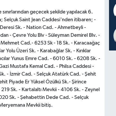
 sınırlarından geçecek şekilde yapılacak 6.
 Selçuk Saint Jean Caddesi'nden itibaren; -
a Deresi Sk. - Nation Cad. - Ahmetbeyli -
dan - Çevre Yolu Blv - Süleyman Demirel Blv. -
an Mehmet Cad.- 6253 Sk - 18 Sk. - Karacaağaç
r Yolu Üzeri Sk. - Karabağlar Sk. - Kırıklar
cılar Yunus Emre Cad. - 6010 Sk. - 6208 Sk. -
Gazi Mustafa Kemal Cad. - Philsa Caddesi -
k. - İzmir Cad. - Selçuk Atatürk Cad. - Şehit
hit Piyade Er Yüksel Özülkü Sk.- Şirince
19 Sk. - Kartalaltı Mevkii - 4106 Sk. - Zeynel
020 Sk. - Şehabettin Dede Cad. - Selçuk
Meryemana Mevkii bitiş.