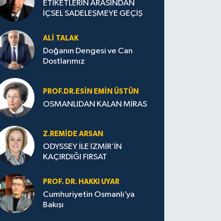
ETİKETLERİN ARASINDAN
İÇSEL SADELEŞMEYE GEÇİŞ
ALI TALAK
Doğanın Dengesi ve Can
Dostlarımız
PROF.DR.ESIN EMIN ÜSTÜN
OSMANLIDAN KALAN MİRAS
Z.REMIDE ARSAN
ODYSSEY İLE İZMİR’İN
KAÇIRDIĞI FIRSAT
PROF. DR. HAKKI UYAR
Cumhuriyetin Osmanlı’ya
Bakışı