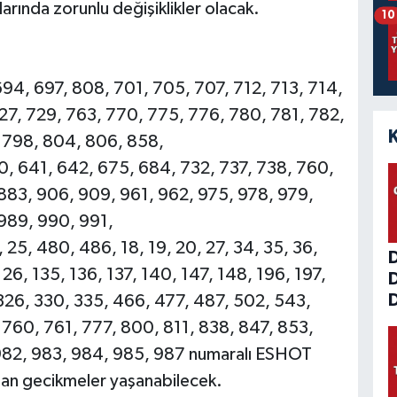
arında zorunlu değişiklikler olacak.
10
94, 697, 808, 701, 705, 707, 712, 713, 714,
727, 729, 763, 770, 775, 776, 780, 781, 782,
 798, 804, 806, 858,
40, 641, 642, 675, 684, 732, 737, 738, 760,
883, 906, 909, 961, 962, 975, 978, 979,
989, 990, 991,
, 25, 480, 486, 18, 19, 20, 27, 34, 35, 36,
126, 135, 136, 137, 140, 147, 148, 196, 197,
D
326, 330, 335, 466, 477, 487, 502, 543,
760, 761, 777, 800, 811, 838, 847, 853,
 982, 983, 984, 985, 987 numaralı ESHOT
man gecikmeler yaşanabilecek.