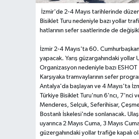
İzmir'de 2-4 Mayıs tarihlerinde düze
Bisiklet Turu nedeniyle bazı yollar tr
hatlarının sefer saatlerinde de değişik
İzmir 2-4 Mayıs'ta 60. Cumhurbaşkanlığ
yapacak. Yarış güzargahındaki yollar 
Organizasyon nedeniyle bazı ESHOT hat
Karşıyaka tramvaylarının sefer program
Antalya'da başlayan ve 4 Mayıs'ta İz
Türkiye Bisiklet Turu'nun 6'ncı, 7'nci 
Menderes, Selçuk, Seferihisar, Çeşm
Bostanlı İskelesi'nde sonlanacak. Ul
uyarınca 2 Mayıs Cuma, 3 Mayıs Cumart
güzergahındaki yollar trafiğe kapalı o