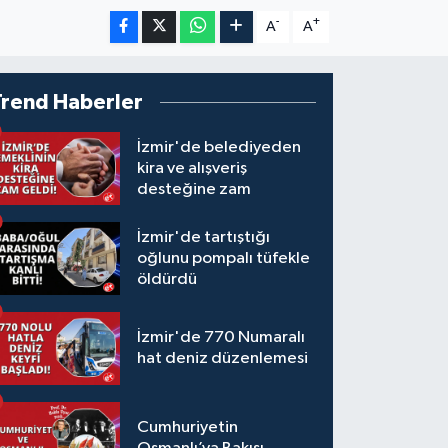
-
+
A
A
Trend Haberler
İzmir'de belediyeden
kira ve alışveriş
desteğine zam
İzmir'de tartıştığı
oğlunu pompalı tüfekle
öldürdü
İzmir'de 770 Numaralı
hat deniz düzenlemesi
Cumhuriyetin