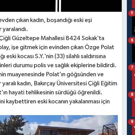
5
n evden çıkan kadın, boşandığı eski eşi
r yaralandı.
 Çiğli Güzeltepe Mahallesi 8424 Sokak'ta
6
lay, işe gitmek için evinden çıkan Özge Polat
 eski kocası S.Y.'nin (33) silahlı saldırısına
nleri durumu polis ve sağlık ekiplerine bildirdi.
7
rinin muayenesinde Polat'ın göğsünden ve
 yaralı kadın, Bakırçay Üniversitesi Çiğli Eğitim
'ın hayati tehlikesinin sürdüğü öğrenildi.
8
ni kaybettiren eski kocanın yakalanması için
9