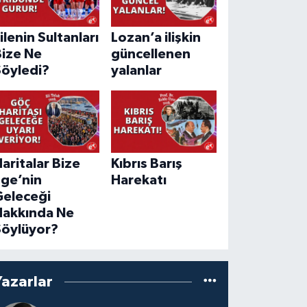
ilenin Sultanları
Lozan’a ilişkin
Bize Ne
güncellenen
Söyledi?
yalanlar
aritalar Bize
Kıbrıs Barış
Ege’nin
Harekatı
Geleceği
Hakkında Ne
Söylüyor?
Yazarlar