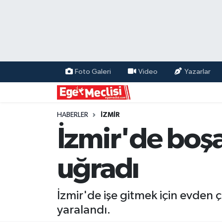
EGE
EKONOMİ
Foto Galeri
Video
Yazarlar
GÜNCEL
İZMİR
HABERLER
İZMİR
İzmir'de boşan
ÖZEL HABER
uğradı
POLİTİKA
Programlar
İzmir'de işe gitmek için evden ç
yaralandı.
SPOR