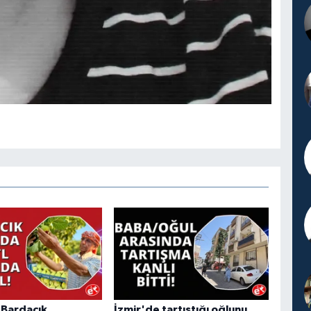
"Bardacık
İzmir'de tartıştığı oğlunu