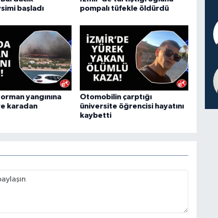
simi başladı
pompalı tüfekle öldürdü
 orman yangınına
Otomobilin çarptığı
ve karadan
üniversite öğrencisi hayatını
kaybetti