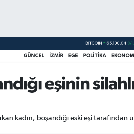
DOLAR
47,7106
%0.
EURO
55,1652
%0.
GÜNCEL
İZMİR
EGE
POLİTİKA
EKONOM
STERLİN
64,4046
%0.
GRAM ALTIN
6648.99
%2.
dığı eşinin silahlı
BİST100
13.773
%-
BITCOIN
65.130,04
%1
ıkan kadın, boşandığı eski eşi tarafından uğ