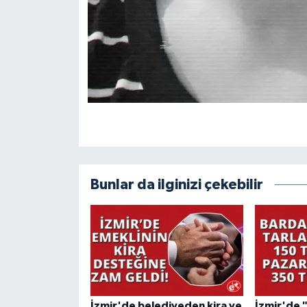
Bunlar da ilginizi çekebilir
İzmir'de belediyeden kira ve
İzmir'de 