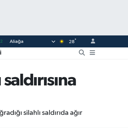
°
Aliağa
17
28
27
İ
35
59
 saldırısına
19
.2
radığı silahlı saldırıda ağır