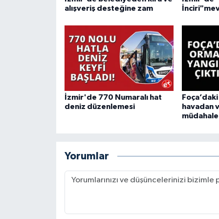
alışveriş desteğine zam
İnciri"mev
İzmir'de 770 Numaralı hat
Foça’daki
deniz düzenlemesi
havadan 
müdahale
Yorumlar