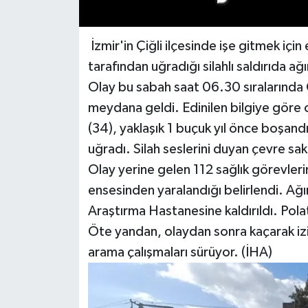
İzmir'in Çiğli ilçesinde işe gitmek içi
tarafından uğradığı silahlı saldırıda ağı
Olay bu sabah saat 06.30 sıralarında
meydana geldi. Edinilen bilgiye göre o
(34), yaklaşık 1 buçuk yıl önce boşandığı
uğradı. Silah seslerini duyan çevre saki
Olay yerine gelen 112 sağlık görevle
ensesinden yaralandığı belirlendi. Ağır
Araştırma Hastanesine kaldırıldı. Polat
Öte yandan, olaydan sonra kaçarak izi
arama çalışmaları sürüyor. (İHA)