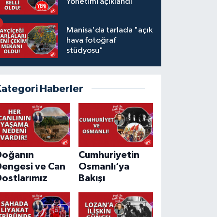
Yönetimi açıklandı
Manisa'da tarlada "açık
hava fotoğraf
stüdyosu"
Kategori Haberler
Doğanın
Cumhuriyetin
Dengesi ve Can
Osmanlı’ya
ostlarımız
Bakışı