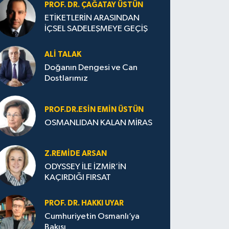
PROF. DR. ÇAĞATAY ÜSTÜN
ETİKETLERİN ARASINDAN
İÇSEL SADELEŞMEYE GEÇİŞ
ALI TALAK
Doğanın Dengesi ve Can
Dostlarımız
PROF.DR.ESIN EMIN ÜSTÜN
OSMANLIDAN KALAN MİRAS
Z.REMIDE ARSAN
ODYSSEY İLE İZMİR’İN
KAÇIRDIĞI FIRSAT
PROF. DR. HAKKI UYAR
Cumhuriyetin Osmanlı’ya
Bakışı