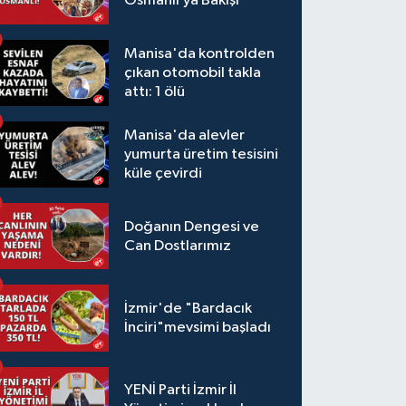
Osmanlı’ya Bakışı
Manisa'da kontrolden
çıkan otomobil takla
attı: 1 ölü
Manisa'da alevler
yumurta üretim tesisini
küle çevirdi
Doğanın Dengesi ve
Can Dostlarımız
İzmir'de "Bardacık
İnciri"mevsimi başladı
YENİ Parti İzmir İl