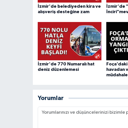
İzmir'de belediyeden kira ve
İzmir'de 
alışveriş desteğine zam
İnciri"mev
İzmir'de 770 Numaralı hat
Foça’daki
deniz düzenlemesi
havadan 
müdahale
Yorumlar