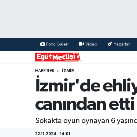
EGE
EKONOMİ
Foto Galeri
Video
Yazarlar
GÜNCEL
İZMİR
HABERLER
İZMİR
İzmir'de ehli
ÖZEL HABER
canından etti
POLİTİKA
Programlar
Sokakta oyun oynayan 6 yaşınd
SPOR
22.11.2024 - 14:01