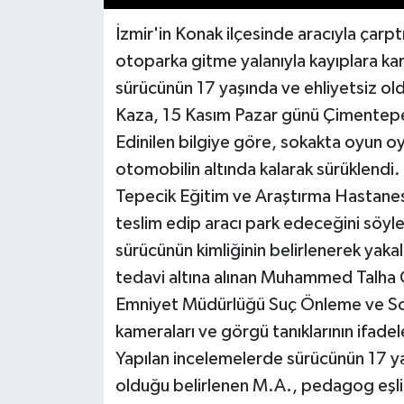
İzmir'in Konak ilçesinde aracıyla çar
otoparka gitme yalanıyla kayıplara kar
sürücünün 17 yaşında ve ehliyetsiz ol
Kaza, 15 Kasım Pazar günü Çimentepe
Edinilen bilgiye göre, sokakta oyun 
otomobilin altında kalarak sürüklend
Tepecik Eğitim ve Araştırma Hastanes
teslim edip aracı park edeceğini söyl
sürücünün kimliğinin belirlenerek yaka
tedavi altına alınan Muhammed Talha Ö
Emniyet Müdürlüğü Suç Önleme ve Soru
kameraları ve görgü tanıklarının ifadel
Yapılan incelemelerde sürücünün 17 ya
olduğu belirlenen M.A., pedagog eşli