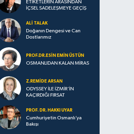
ETİKETLERİN ARASINDAN
İÇSEL SADELEŞMEYE GEÇİŞ
ALI TALAK
Doğanın Dengesi ve Can
Dostlarımız
PROF.DR.ESIN EMIN ÜSTÜN
OSMANLIDAN KALAN MİRAS
Z.REMIDE ARSAN
ODYSSEY İLE İZMİR’İN
KAÇIRDIĞI FIRSAT
PROF. DR. HAKKI UYAR
Cumhuriyetin Osmanlı’ya
Bakışı