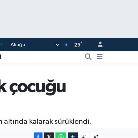
°
87
Aliağa
25
18
İ
32
38
ük çocuğu
03
14
altında kalarak sürüklendi.
-
+
A
A