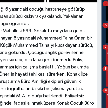
5
ptığı 6 yaşındaki çocuğu hastaneye götürüp
ışan sürücü kıskıvrak yakalandı. Yakalanan
duğu öğrenildi.
6
 Mahallesi 699. Sokak'ta meydana geldi.
oynayan 6 yaşındaki Muhammed Talha Öner, bir
i. Küçük Muhammed Talha'yı kucaklayan sürücü,
7
ine götürdü. Çocuğu sağlık görevlilerine
eyen sürücü, bir daha geri dönmedi. Polis,
lanması için çalışma başlattı. Yoğun bakımda
8
ner'in hayati tehlikesi sürerken, Konak İlçe
şturma Büro Amirliği ekipleri güvenlik
eri doğrultusunda sıkı bir çalışma yürüttü.
9
şındaki M.A. olduğu belirlendi. Ehliyetsiz
ğinde ifadesi alınmak üzere Konak Çocuk Büro