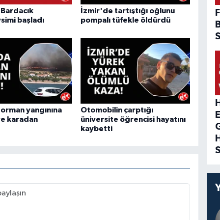
"Bardacık
İzmir'de tartıştığı oğlunu
F
simi başladı
pompalı tüfekle öldürdü
H
 orman yangınına
Otomobilin çarptığı
ve karadan
üniversite öğrencisi hayatını
kaybetti