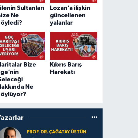
ilenin Sultanları
Lozan’a ilişkin
Bize Ne
güncellenen
Söyledi?
yalanlar
aritalar Bize
Kıbrıs Barış
Ege’nin
Harekatı
Geleceği
Hakkında Ne
Söylüyor?
Yazarlar
PROF. DR. ÇAĞATAY ÜSTÜN