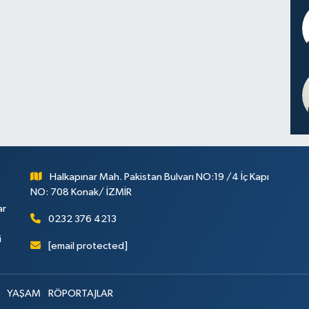
Halkapınar Mah. Pakistan Bulvarı NO:19 /4 İç Kapı
NO: 708 Konak/ İZMİR
ar
0232 376 4213
i
[email protected]
YAŞAM
RÖPORTAJLAR