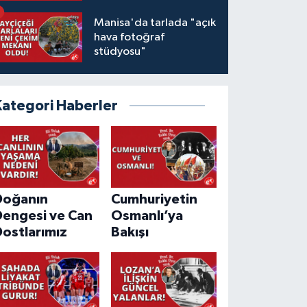
Manisa'da tarlada "açık
hava fotoğraf
stüdyosu"
Kategori Haberler
Doğanın
Cumhuriyetin
Dengesi ve Can
Osmanlı’ya
ostlarımız
Bakışı