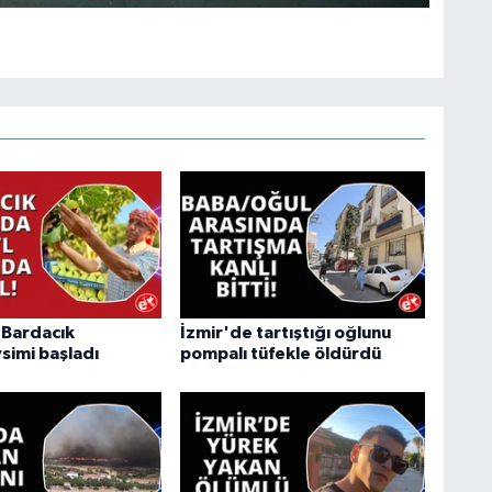
"Bardacık
İzmir'de tartıştığı oğlunu
simi başladı
pompalı tüfekle öldürdü