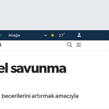
°
Aliağa
06
27
02
İ
.2
32
mel savunma
0
16
becerilerini artırmak amacıyla