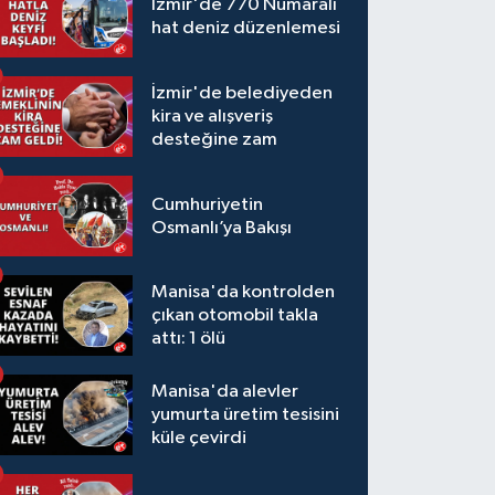
İzmir'de 770 Numaralı
hat deniz düzenlemesi
İzmir'de belediyeden
kira ve alışveriş
desteğine zam
Cumhuriyetin
Osmanlı’ya Bakışı
Manisa'da kontrolden
çıkan otomobil takla
attı: 1 ölü
Manisa'da alevler
yumurta üretim tesisini
küle çevirdi