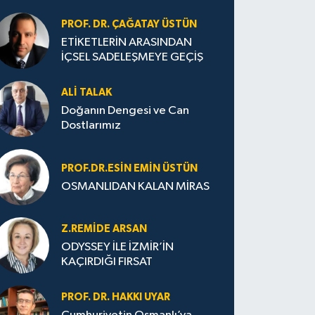
PROF. DR. ÇAĞATAY ÜSTÜN
ETİKETLERİN ARASINDAN
İÇSEL SADELEŞMEYE GEÇİŞ
ALI TALAK
Doğanın Dengesi ve Can
Dostlarımız
PROF.DR.ESIN EMIN ÜSTÜN
OSMANLIDAN KALAN MİRAS
Z.REMIDE ARSAN
ODYSSEY İLE İZMİR’İN
KAÇIRDIĞI FIRSAT
PROF. DR. HAKKI UYAR