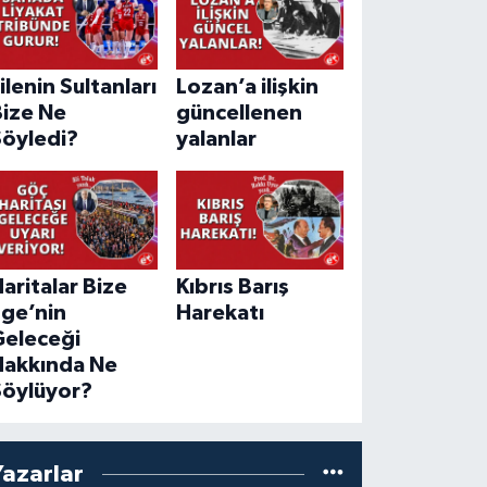
ilenin Sultanları
Lozan’a ilişkin
Bize Ne
güncellenen
Söyledi?
yalanlar
aritalar Bize
Kıbrıs Barış
Ege’nin
Harekatı
Geleceği
Hakkında Ne
Söylüyor?
Yazarlar