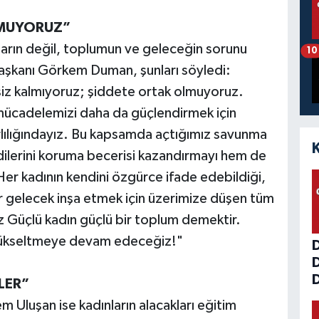
LMUYORUZ”
nların değil, toplumun ve geleceğin sorunu
10
aşkanı Görkem Duman, şunları söyledi:
siz kalmıyoruz; şiddete ortak olmuyoruz.
 mücadelemizi daha da güçlendirmek için
rlılığındayız. Bu kapsamda açtığımız savunma
endilerini koruma becerisi kazandırmayı hem de
Her kadının kendini özgürce ifade edebildiği,
r gelecek inşa etmek için üzerimize düşen tüm
ız Güçlü kadın güçlü bir toplum demektir.
 yükseltmeye devam edeceğiz!"
D
LER”
 Uluşan ise kadınların alacakları eğitim