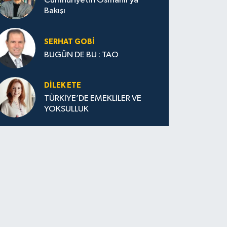
Cumhuriyetin Osmanlı’ya
Bakışı
SERHAT GOBİ
BUGÜN DE BU : TAO
DILEK ETE
TÜRKİYE’DE EMEKLİLER VE
YOKSULLUK