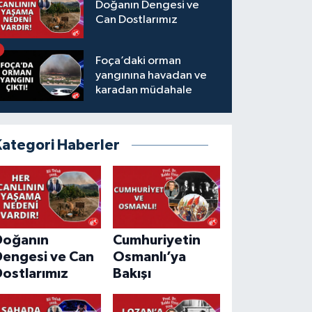
Doğanın Dengesi ve
Can Dostlarımız
Foça’daki orman
yangınına havadan ve
karadan müdahale
Kategori Haberler
Doğanın
Cumhuriyetin
Dengesi ve Can
Osmanlı’ya
ostlarımız
Bakışı