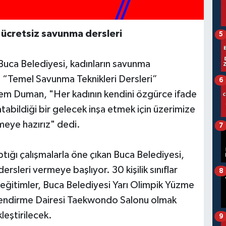
 ücretsiz savunma dersleri
5
Buca Belediyesi, kadınların savunma
z “Temel Savunma Teknikleri Dersleri”
6
em Duman, "Her kadının kendini özgürce ifade
abildiği bir gelecek inşa etmek için üzerimize
meye hazırız" dedi.
7
ptığı çalışmalarla öne çıkan Buca Belediyesi,
ersleri vermeye başlıyor. 30 kişilik sınıflar
8
eğitimler, Buca Belediyesi Yarı Olimpik Yüzme
vlendirme Dairesi Taekwondo Salonu olmak
leştirilecek.
9