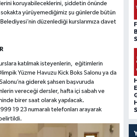
lerini koruyabileceklerini, şiddetin önünde
ça sokakta yürüyemediğimiz şu günlerde bütün
a Belediyesi’nin düzenlediği kurslarımıza davet
F
R
rslara katılmak isteyenlerin, eğitimlerin
Olimpik Yüzme Havuzu Kick Boks Salonu ya da
H
 Salonu’na giderek şahsen başvuruda
erin vereceği dersler, hafta içi sabah ve
minde birer saat olarak yapılacak.
999 19 23 numaralı telefonları arayarak
belirtildi.