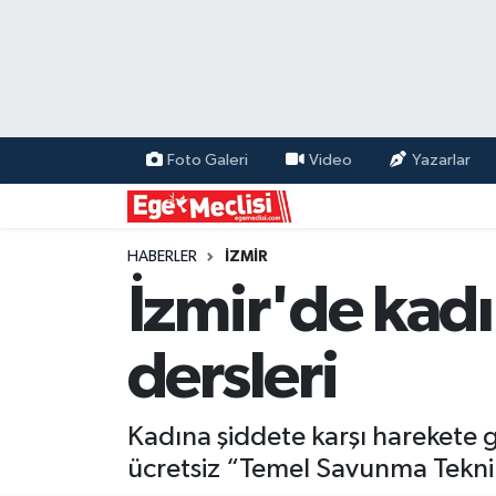
EGE
EKONOMİ
Foto Galeri
Video
Yazarlar
GÜNCEL
İZMİR
HABERLER
İZMİR
İzmir'de kad
ÖZEL HABER
dersleri
POLİTİKA
Programlar
Kadına şiddete karşı harekete 
ücretsiz “Temel Savunma Teknik
SPOR