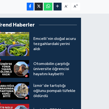
-
+
A
A
Trend Haberler
Emcelli'nin doğal acuru
tezgahlardaki yerini
aldı
Otomobilin çarptığı
üniversite öğrencisi
hayatını kaybetti
İzmir'de tartıştığı
oğlunu pompalı tüfekle
öldürdü