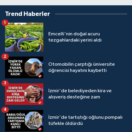
Trend Haberler
1
Emcelli'nin doğal acuru
tezgahlardaki yerini aldı
2
Otomobilin çarptığı üniversite
öğrencisi hayatını kaybetti
3
İzmir'de belediyeden kira ve
alışveriş desteğine zam
4
İzmir'de tartıştığı oğlunu pompalı
tüfekle öldürdü