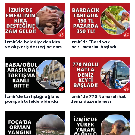
İzmir'de belediyeden kira
İzmir'de "Bardacık
ve alışveriş desteğine zam
İnciri"mevsimi başladı
İzmir'de tartıştığı oğlunu
İzmir'de 770 Numaralı hat
pompalı tüfekle öldürdü
deniz düzenlemesi