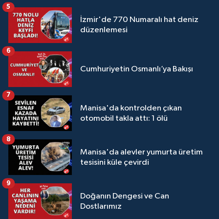
5
İzmir'de 770 Numaralı hat deniz
düzenlemesi
6
Cumhuriyetin Osmanlı’ya Bakışı
7
Manisa'da kontrolden çıkan
otomobil takla attı: 1 ölü
8
Manisa'da alevler yumurta üretim
tesisini küle çevirdi
9
Doğanın Dengesi ve Can
Dostlarımız