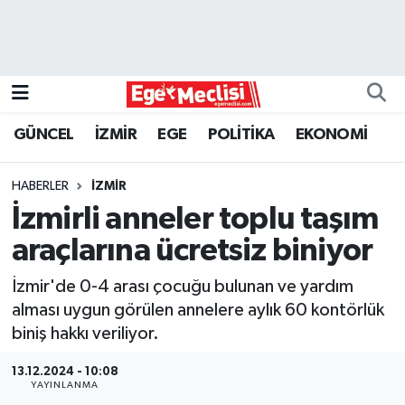
EGE
EKONOMİ
GÜNCEL
İZMİR
EGE
POLİTİKA
EKONOMİ
GÜNCEL
HABERLER
İZMİR
İZMİR
İzmirli anneler toplu taşım
araçlarına ücretsiz biniyor
ÖZEL HABER
İzmir'de 0-4 arası çocuğu bulunan ve yardım
POLİTİKA
alması uygun görülen annelere aylık 60 kontörlük
biniş hakkı veriliyor.
Programlar
13.12.2024 - 10:08
YAYINLANMA
SPOR