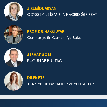
Z.REMIDE ARSAN
ODYSSEY İLE İZMİR’İN KAÇIRDIĞI FIRSAT
PROF. DR. HAKKI UYAR
Cumhuriyetin Osmanlı’ya Bakışı
SERHAT GOBİ
BUGÜN DE BU : TAO
DILEK ETE
TÜRKİYE’DE EMEKLİLER VE YOKSULLUK