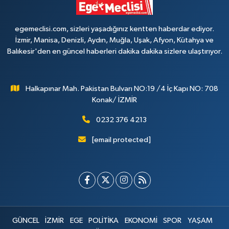
egemeclisi.com, sizleri yaşadığınız kentten haberdar ediyor.
İzmir, Manisa, Denizli, Aydın, Muğla, Uşak, Afyon, Kütahya ve
Balıkesir'den en güncel haberleri dakika dakika sizlere ulaştırıyor.
Halkapınar Mah. Pakistan Bulvarı NO:19 /4 İç Kapı NO: 708
Konak/ İZMİR
0232 376 4213
[email protected]
GÜNCEL
İZMİR
EGE
POLİTİKA
EKONOMİ
SPOR
YAŞAM