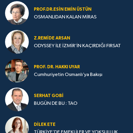
PROF.DR.ESIN EMIN ÜSTÜN
OSMANLIDAN KALAN MİRAS
Z.REMIDE ARSAN
ODYSSEY İLE İZMİR’İN KAÇIRDIĞI FIRSAT
PROF. DR. HAKKI UYAR
Cumhuriyetin Osmanlı’ya Bakışı
SERHAT GOBİ
BUGÜN DE BU : TAO
DILEK ETE
TÜRKİYE’DE EMEKLİLER VE YOKSULLUK