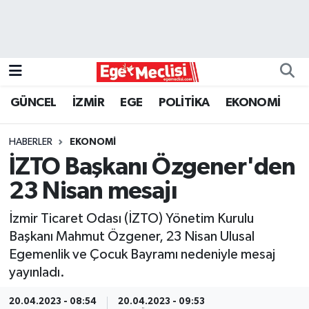
EGE
EKONOMİ
GÜNCEL
İZMİR
EGE
POLİTİKA
EKONOMİ
GÜNCEL
HABERLER
EKONOMİ
İZMİR
İZTO Başkanı Özgener'den
23 Nisan mesajı
ÖZEL HABER
İzmir Ticaret Odası (İZTO) Yönetim Kurulu
POLİTİKA
Başkanı Mahmut Özgener, 23 Nisan Ulusal
Egemenlik ve Çocuk Bayramı nedeniyle mesaj
Programlar
yayınladı.
SPOR
20.04.2023 - 08:54
20.04.2023 - 09:53