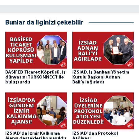
Bunlar da ilginizi çekebilir
BASİFED Ticaret Köprüsü, iş
İZSİAD, İş Bankası Yönetim
dünyasını TÜRKONNECT ile
Kurulu Başkanı Adnan
buluşturdu
Bali'yi ağırladı
İZSİAD'da İzmir Kalkınma
İZSİAD'dan Protokol
Ajansı destekleri konuşuldu
Atölyesi