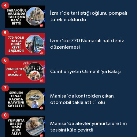
4
İzmir'de tartıştığı oğlunu pompalı
tüfekle öldürdü
5
İzmir'de 770 Numaralı hat deniz
düzenlemesi
6
Cumhuriyetin Osmanlı’ya Bakışı
7
Manisa'da kontrolden çıkan
otomobil takla attı: 1 ölü
8
Manisa'da alevler yumurta üretim
tesisini küle çevirdi