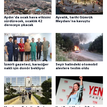
Aydın'da sıcak hava etkisini
Ayvalık, tarihi Gümrük
sürdürecek, sıcaklık 42
Meydanı'na kavuştu
dereceye çıkacak
İzmirli gazeteci, karaciğer
Seyir halindeki otomobil
nakli için donör bekliyor
alevlere teslim oldu