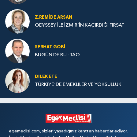
Z.REMIDE ARSAN
ODYSSEY İLE İZMİR’İN KAÇIRDIĞI FIRSAT
SERHAT GOBİ
BUGÜN DE BU : TAO
DILEK ETE
TÜRKİYE’DE EMEKLİLER VE YOKSULLUK
egemeclisi.com, sizleri yaşadığınız kentten haberdar ediyor.