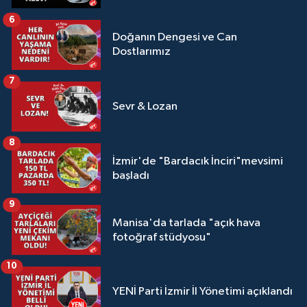
6
Doğanın Dengesi ve Can
Dostlarımız
7
Sevr & Lozan
8
İzmir'de "Bardacık İnciri"mevsimi
başladı
9
Manisa'da tarlada "açık hava
fotoğraf stüdyosu"
10
YENİ Parti İzmir İl Yönetimi açıklandı