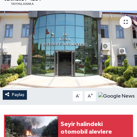
YAYINLANMA
YAŞAM
Paylaş
-
+
A
A
Seyir halindeki
otomobil alevlere