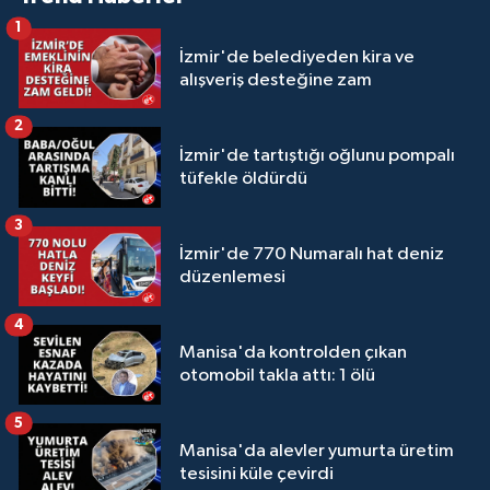
1
İzmir'de belediyeden kira ve
alışveriş desteğine zam
2
İzmir'de tartıştığı oğlunu pompalı
tüfekle öldürdü
3
İzmir'de 770 Numaralı hat deniz
düzenlemesi
4
Manisa'da kontrolden çıkan
otomobil takla attı: 1 ölü
5
Manisa'da alevler yumurta üretim
tesisini küle çevirdi