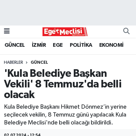
EGE
EKONOMİ
GÜNCEL
İZMİR
EGE
POLİTİKA
EKONOMİ
GÜNCEL
HABERLER
GÜNCEL
İZMİR
'Kula Belediye Başkan
Vekili' 8 Temmuz'da belli
ÖZEL HABER
olacak
POLİTİKA
Kula Belediye Başkanı Hikmet Dönmez’in yerine
seçilecek vekilin, 8 Temmuz günü yapılacak Kula
Programlar
Belediye Meclisi'nde belli olacağı bildirildi.
SPOR
02.07.2024 - 12:54