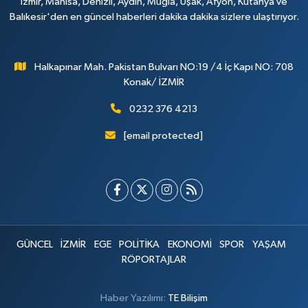
İzmir, Manisa, Denizli, Aydın, Muğla, Uşak, Afyon, Kütahya ve
Balıkesir'den en güncel haberleri dakika dakika sizlere ulaştırıyor.
Halkapınar Mah. Pakistan Bulvarı NO:19 /4 İç Kapı NO: 708
Konak/ İZMİR
0232 376 4213
[email protected]
GÜNCEL
İZMİR
EGE
POLİTİKA
EKONOMİ
SPOR
YAŞAM
RÖPORTAJLAR
Haber Yazılımı:
TE Bilişim