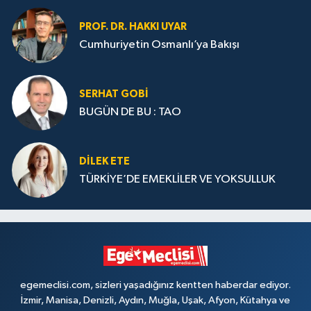
PROF. DR. HAKKI UYAR
Cumhuriyetin Osmanlı’ya Bakışı
SERHAT GOBİ
BUGÜN DE BU : TAO
DILEK ETE
TÜRKİYE’DE EMEKLİLER VE YOKSULLUK
egemeclisi.com, sizleri yaşadığınız kentten haberdar ediyor.
İzmir, Manisa, Denizli, Aydın, Muğla, Uşak, Afyon, Kütahya ve