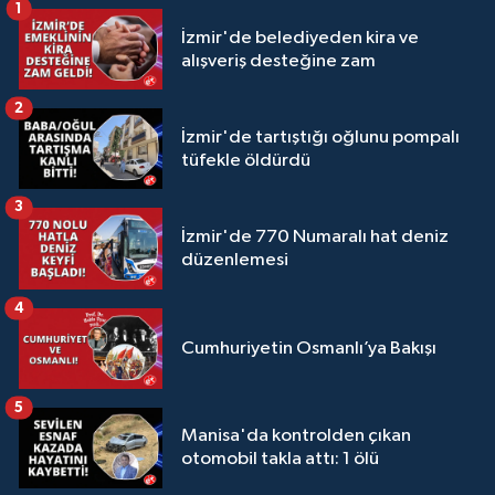
1
İzmir'de belediyeden kira ve
alışveriş desteğine zam
2
İzmir'de tartıştığı oğlunu pompalı
tüfekle öldürdü
3
İzmir'de 770 Numaralı hat deniz
düzenlemesi
4
Cumhuriyetin Osmanlı’ya Bakışı
5
Manisa'da kontrolden çıkan
otomobil takla attı: 1 ölü