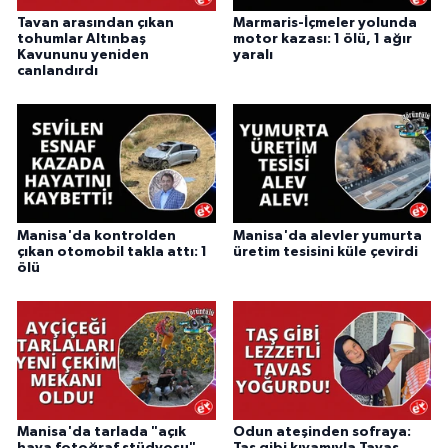
Tavan arasından çıkan
Marmaris-İçmeler yolunda
tohumlar Altınbaş
motor kazası: 1 ölü, 1 ağır
Kavununu yeniden
yaralı
canlandırdı
Manisa'da kontrolden
Manisa'da alevler yumurta
çıkan otomobil takla attı: 1
üretim tesisini küle çevirdi
ölü
Manisa'da tarlada "açık
Odun ateşinden sofraya: