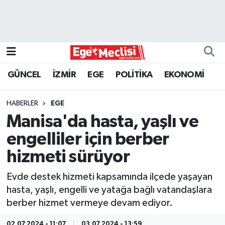
EGE
EKONOMİ
GÜNCEL
İZMİR
EGE
POLİTİKA
EKONOMİ
GÜNCEL
HABERLER
EGE
İZMİR
Manisa'da hasta, yaşlı ve
engelliler için berber
ÖZEL HABER
hizmeti sürüyor
POLİTİKA
Evde destek hizmeti kapsamında ilçede yaşayan
hasta, yaşlı, engelli ve yatağa bağlı vatandaşlara
Programlar
berber hizmet vermeye devam ediyor.
SPOR
02.07.2024 - 11:07
03.07.2024 - 13:59