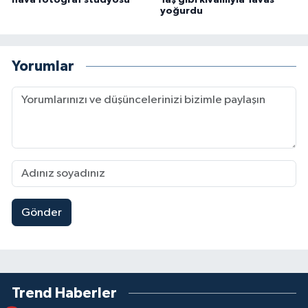
hava fotoğraf stüdyosu"
Taş gibi kıvamıyla Tavas
yoğurdu
Yorumlar
Gönder
Trend Haberler