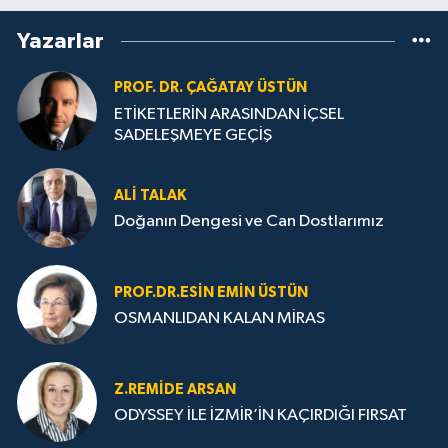
Yazarlar
PROF. DR. ÇAĞATAY ÜSTÜN
ETİKETLERİN ARASINDAN İÇSEL
SADELEŞMEYE GEÇİŞ
ALI TALAK
Doğanın Dengesi ve Can Dostlarımız
PROF.DR.ESIN EMIN ÜSTÜN
OSMANLIDAN KALAN MİRAS
Z.REMIDE ARSAN
ODYSSEY İLE İZMİR’İN KAÇIRDIĞI FIRSAT