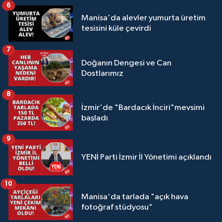
6
Manisa'da alevler yumurta üretim
tesisini küle çevirdi
7
Doğanın Dengesi ve Can
Dostlarımız
8
İzmir'de "Bardacık İnciri"mevsimi
başladı
9
YENİ Parti İzmir İl Yönetimi açıklandı
10
Manisa'da tarlada "açık hava
fotoğraf stüdyosu"